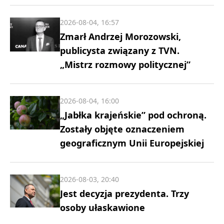
2026-08-04, 16:57
Zmarł Andrzej Morozowski,
publicysta związany z TVN.
„Mistrz rozmowy politycznej”
2026-08-04, 16:00
„Jabłka krajeńskie” pod ochroną.
Zostały objęte oznaczeniem
geograficznym Unii Europejskiej
2026-08-03, 20:40
Jest decyzja prezydenta. Trzy
osoby ułaskawione