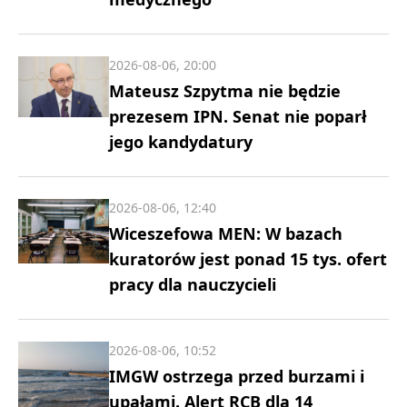
2026-08-06, 20:00
Mateusz Szpytma nie będzie
prezesem IPN. Senat nie poparł
jego kandydatury
2026-08-06, 12:40
Wiceszefowa MEN: W bazach
kuratorów jest ponad 15 tys. ofert
pracy dla nauczycieli
2026-08-06, 10:52
IMGW ostrzega przed burzami i
upałami. Alert RCB dla 14