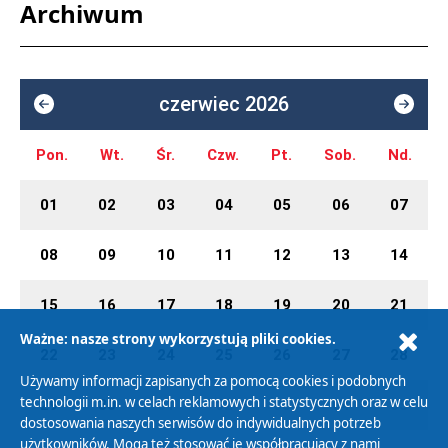
Archiwum
czerwiec 2026
Pon.
Wt.
Śr.
Czw.
Pt.
Sob.
Nd.
01
02
03
04
05
06
07
08
09
10
11
12
13
14
15
16
17
18
19
20
21
Ważne: nasze strony wykorzystują pliki cookies.
22
23
24
25
26
27
28
Używamy informacji zapisanych za pomocą cookies i podobnych
technologii m.in. w celach reklamowych i statystycznych oraz w celu
29
30
01
02
03
04
05
dostosowania naszych serwisów do indywidualnych potrzeb
użytkowników. Mogą też stosować je współpracujący z nami