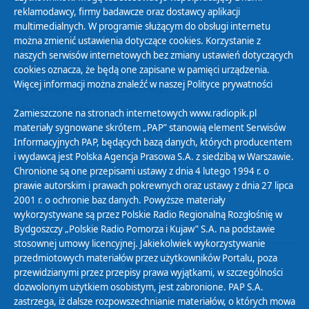
reklamodawcy, firmy badawcze oraz dostawcy aplikacji
multimedialnych. W programie służącym do obsługi internetu
można zmienić ustawienia dotyczące cookies. Korzystanie z
Polityka Prywatności
naszych serwisów internetowych bez zmiany ustawień dotyczących
Zasady korzystania z Serwisu
cookies oznacza, że będą one zapisane w pamięci urządzenia.
Więcej informacji można znaleźć w naszej
Polityce prywatności
Organizacje Pożytku Publicznego
Cyfryzacja DAB+
Zamieszczone na stronach internetowych www.radiopik.pl
materiały sygnowane skrótem „PAP” stanowią element Serwisów
Polityka ochrony danych osobowych
Informacyjnych PAP, będących bazą danych, których producentem
Abonament
i wydawcą jest Polska Agencja Prasowa S.A. z siedzibą w Warszawie.
Zamówienia publiczne
Chronione są one przepisami ustawy z dnia 4 lutego 1994 r. o
prawie autorskim i prawach pokrewnych oraz ustawy z dnia 27 lipca
2001 r. o ochronie baz danych. Powyższe materiały
Biuletyn Informacji Publicznej
wykorzystywane są przez Polskie Radio Regionalną Rozgłośnię w
Bydgoszczy „Polskie Radio Pomorza i Kujaw” S.A. na podstawie
stosownej umowy licencyjnej. Jakiekolwiek wykorzystywanie
przedmiotowych materiałów przez użytkowników Portalu, poza
przewidzianymi przez przepisy prawa wyjątkami, w szczególności
dozwolonym użytkiem osobistym, jest zabronione. PAP S.A.
zastrzega, iż dalsze rozpowszechnianie materiałów, o których mowa