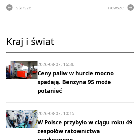
starsze
nowsze
Kraj i świat
2026-08-07, 16:36
Ceny paliw w hurcie mocno
spadają. Benzyna 95 może
potanieć
2026-08-07, 10:15
W Polsce przybyło w ciągu roku 49
zespołów ratownictwa
medycznego