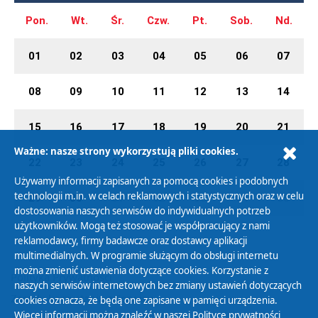
Pon.
Wt.
Śr.
Czw.
Pt.
Sob.
Nd.
01
02
03
04
05
06
07
08
09
10
11
12
13
14
15
16
17
18
19
20
21
Ważne: nasze strony wykorzystują pliki cookies.
22
23
24
25
26
27
28
Używamy informacji zapisanych za pomocą cookies i podobnych
technologii m.in. w celach reklamowych i statystycznych oraz w celu
29
30
01
02
03
04
05
dostosowania naszych serwisów do indywidualnych potrzeb
użytkowników. Mogą też stosować je współpracujący z nami
reklamodawcy, firmy badawcze oraz dostawcy aplikacji
multimedialnych. W programie służącym do obsługi internetu
można zmienić ustawienia dotyczące cookies. Korzystanie z
Polityka Prywatności
naszych serwisów internetowych bez zmiany ustawień dotyczących
Zasady korzystania z Serwisu
cookies oznacza, że będą one zapisane w pamięci urządzenia.
Więcej informacji można znaleźć w naszej
Polityce prywatności