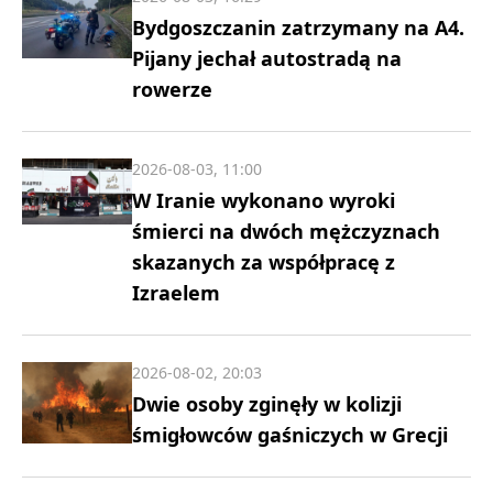
Bydgoszczanin zatrzymany na A4.
Pijany jechał autostradą na
rowerze
2026-08-03, 11:00
W Iranie wykonano wyroki
śmierci na dwóch mężczyznach
skazanych za współpracę z
Izraelem
2026-08-02, 20:03
Dwie osoby zginęły w kolizji
śmigłowców gaśniczych w Grecji