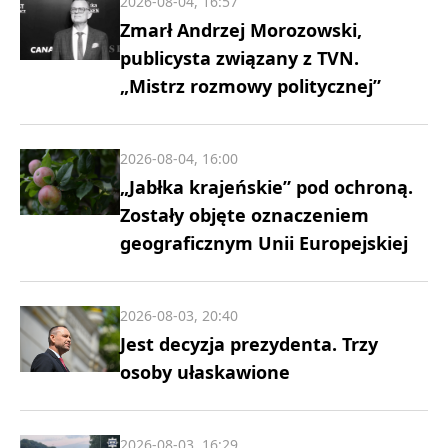
2026-08-04, 16:57
Zmarł Andrzej Morozowski,
publicysta związany z TVN.
„Mistrz rozmowy politycznej”
2026-08-04, 16:00
„Jabłka krajeńskie” pod ochroną.
Zostały objęte oznaczeniem
geograficznym Unii Europejskiej
2026-08-03, 20:40
Jest decyzja prezydenta. Trzy
osoby ułaskawione
2026-08-03, 16:29