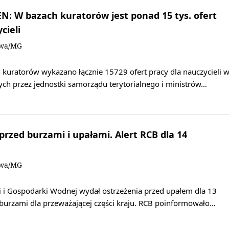
: W bazach kuratorów jest ponad 15 tys. ofert
cieli
owa/MG
 kuratorów wykazano łącznie 15729 ofert pracy dla nauczycieli 
ch przez jednostki samorządu terytorialnego i ministrów…
rzed burzami i upałami. Alert RCB dla 14
owa/MG
i i Gospodarki Wodnej wydał ostrzeżenia przed upałem dla 13
burzami dla przeważającej części kraju. RCB poinformowało…