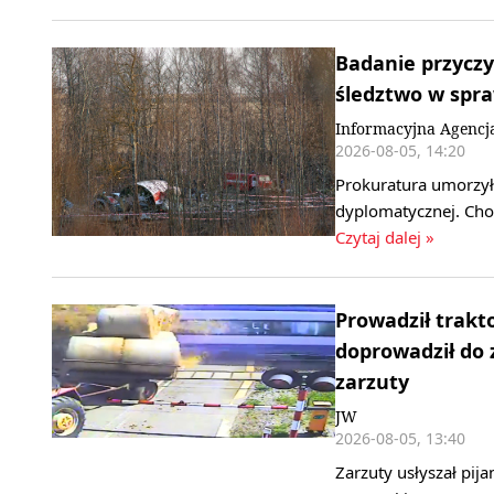
Badanie przyczy
śledztwo w spr
Informacyjna Agencj
2026-08-05, 14:20
Prokuratura umorzył
dyplomatycznej. Cho
Czytaj dalej »
Prowadził trakt
doprowadził do 
zarzuty
JW
2026-08-05, 13:40
Zarzuty usłyszał pij