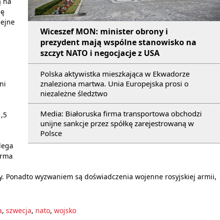
ą na
ię
lejne
Wiceszef MON: minister obrony i
prezydent mają wspólne stanowisko na
szczyt NATO i negocjacje z USA
Polska aktywistka mieszkająca w Ekwadorze
znaleziona martwa. Unia Europejska prosi o
ni
niezależne śledztwo
Media: Białoruska firma transportowa obchodzi
1,5
unijne sankcje przez spółkę zarejestrowaną w
Polsce
lega
orma
rzy. Ponadto wyzwaniem są doświadczenia wojenne rosyjskiej armii,
a
,
szwecja
,
nato
,
wojsko