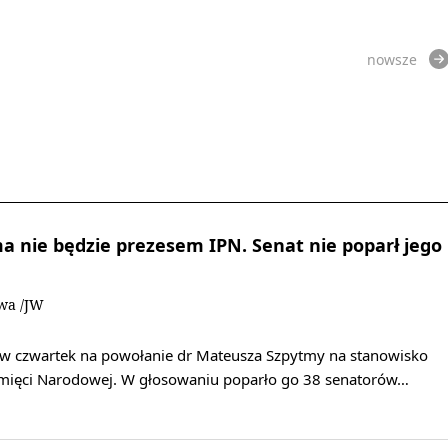
nowsze
 nie będzie prezesem IPN. Senat nie poparł jego
owa /JW
ię w czwartek na powołanie dr Mateusza Szpytmy na stanowisko
amięci Narodowej. W głosowaniu poparło go 38 senatorów…