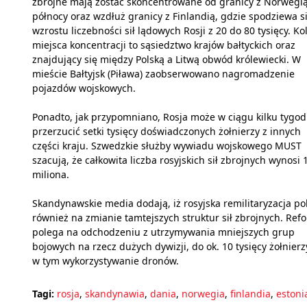
zbrojne mają zostać skoncentrowane od granicy z Norwegi
północy oraz wzdłuż granicy z Finlandią, gdzie spodziewa s
wzrostu liczebności sił lądowych Rosji z 20 do 80 tysięcy. Ko
miejsca koncentracji to sąsiedztwo krajów bałtyckich oraz
znajdujący się między Polską a Litwą obwód królewiecki. W
mieście Bałtyjsk (Piława) zaobserwowano nagromadzenie
pojazdów wojskowych.
Ponadto, jak przypomniano, Rosja może w ciągu kilku tygod
przerzucić setki tysięcy doświadczonych żołnierzy z innych
części kraju. Szwedzkie służby wywiadu wojskowego MUST
szacują, że całkowita liczba rosyjskich sił zbrojnych wynosi 
miliona.
Skandynawskie media dodają, iż rosyjska remilitaryzacja po
również na zmianie tamtejszych struktur sił zbrojnych. Ref
polega na odchodzeniu z utrzymywania mniejszych grup
bojowych na rzecz dużych dywizji, do ok. 10 tysięcy żołnie
w tym wykorzystywanie dronów.
Tagi:
rosja
,
skandynawia
,
dania
,
norwegia
,
finlandia
,
estoni