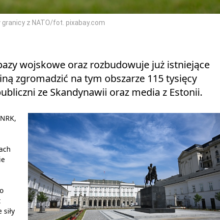
 granicy z NATO/fot. pixabay.com
azy wojskowe oraz rozbudowuje już istniejące
iną zgromadzić na tym obszarze 115 tysięcy
ubliczni ze Skandynawii oraz media z Estonii.
 NRK,
tach
ie
o
t
 siły