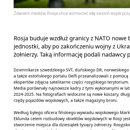
Zdaniem mediów, Rosja chce wzmocnić siłę swoich wojsk przy
Rosja buduje wzdłuż granicy z NATO nowe b
jednostki, aby po zakończeniu wojny z Ukra
żołnierzy. Taką informację podali nadawcy p
Dziennikarze szwedzkiego SVT, duńskiego DR, norweskiego
a także estońskiego portalu Delfi przeanalizowali z pomocą
ekspertów zdjęcia satelitarne części rosyjskiego terytorium.
Media porównały najnowsze kadry z tymi wykonanymi w la
2024-2025. Na fotografiach widoczne są nowe koszary, dług
rzędy pojazdów wojskowych, a także magazyny broni.
Według byłego oficera fińskiego wywiadu wojskowego Mark
Eklunda celem rozbudowy obiektów wojskowych w Rosji jes
stworzenie miejsca dla dziesiątek tysięcy żołnierzy. Rosyjskie