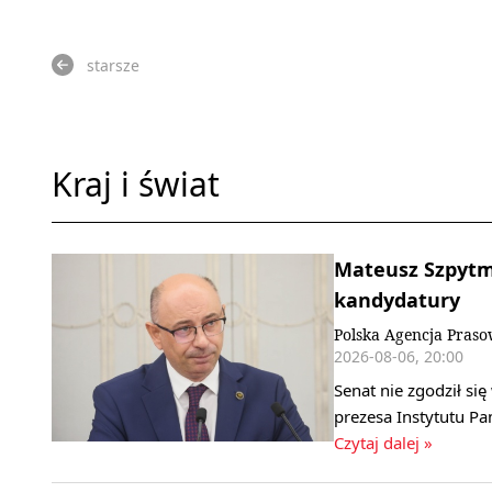
starsze
Kraj i świat
Mateusz Szpytma
kandydatury
Polska Agencja Pras
2026-08-06, 20:00
Senat nie zgodził s
prezesa Instytutu P
Czytaj dalej »