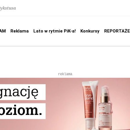
Sykstusa
AM
Reklama
Lato w rytmie PiK-a!
Konkursy
REPORTAŻE
reklama