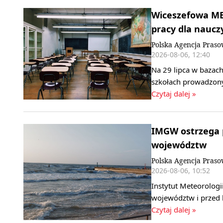
Wiceszefowa MEN
pracy dla nauczy
Polska Agencja Pras
2026-08-06, 12:40
Na 29 lipca w bazach
szkołach prowadzony
Czytaj dalej »
IMGW ostrzega p
województw
Polska Agencja Pras
2026-08-06, 10:52
Instytut Meteorologi
województw i przed 
Czytaj dalej »