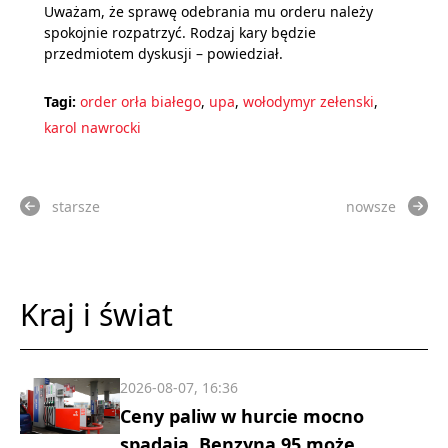
Uważam, że sprawę odebrania mu orderu należy
spokojnie rozpatrzyć. Rodzaj kary będzie
przedmiotem dyskusji – powiedział.
Tagi:
order orła białego
,
upa
,
wołodymyr zełenski
,
karol nawrocki
starsze
nowsze
Kraj i świat
2026-08-07, 16:36
Ceny paliw w hurcie mocno
spadają. Benzyna 95 może