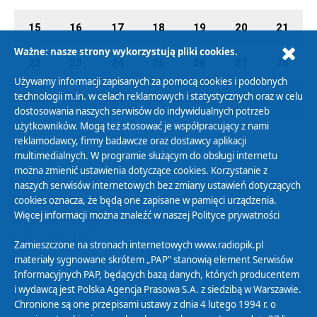
15
16
17
18
19
20
21
Ważne: nasze strony wykorzystują pliki cookies.
22
23
24
25
26
27
28
Używamy informacji zapisanych za pomocą cookies i podobnych
technologii m.in. w celach reklamowych i statystycznych oraz w celu
29
30
01
02
03
04
05
dostosowania naszych serwisów do indywidualnych potrzeb
użytkowników. Mogą też stosować je współpracujący z nami
reklamodawcy, firmy badawcze oraz dostawcy aplikacji
multimedialnych. W programie służącym do obsługi internetu
można zmienić ustawienia dotyczące cookies. Korzystanie z
Polityka Prywatności
naszych serwisów internetowych bez zmiany ustawień dotyczących
Zasady korzystania z Serwisu
cookies oznacza, że będą one zapisane w pamięci urządzenia.
Więcej informacji można znaleźć w naszej
Polityce prywatności
Organizacje Pożytku Publicznego
Cyfryzacja DAB+
Zamieszczone na stronach internetowych www.radiopik.pl
materiały sygnowane skrótem „PAP” stanowią element Serwisów
Polityka ochrony danych osobowych
Informacyjnych PAP, będących bazą danych, których producentem
Abonament
i wydawcą jest Polska Agencja Prasowa S.A. z siedzibą w Warszawie.
Zamówienia publiczne
Chronione są one przepisami ustawy z dnia 4 lutego 1994 r. o