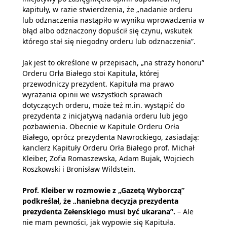
kapituły, w razie stwierdzenia, że „nadanie orderu
lub odznaczenia nastąpiło w wyniku wprowadzenia w
błąd albo odznaczony dopuścił się czynu, wskutek
którego stał się niegodny orderu lub odznaczenia”.
Jak jest to określone w przepisach, „na straży honoru”
Orderu Orła Białego stoi Kapituła, której
przewodniczy prezydent. Kapituła ma prawo
wyrażania opinii we wszystkich sprawach
dotyczących orderu, może też m.in. wystąpić do
prezydenta z inicjatywą nadania orderu lub jego
pozbawienia. Obecnie w Kapitule Orderu Orła
Białego, oprócz prezydenta Nawrockiego, zasiadają:
kanclerz Kapituły Orderu Orła Białego prof. Michał
Kleiber, Zofia Romaszewska, Adam Bujak, Wojciech
Roszkowski i Bronisław Wildstein.
Prof. Kleiber w rozmowie z „Gazetą Wyborczą”
podkreślał, że „haniebna decyzja prezydenta
prezydenta Zełenskiego musi być ukarana”.
– Ale
nie mam pewności, jak wypowie się Kapituła.