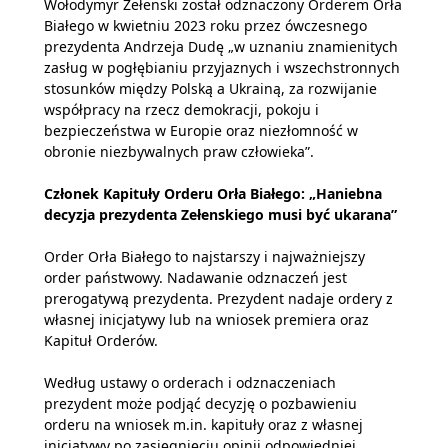
Wołodymyr Zełenski został odznaczony Orderem Orła
Białego w kwietniu 2023 roku przez ówczesnego
prezydenta Andrzeja Dudę „w uznaniu znamienitych
zasług w pogłębianiu przyjaznych i wszechstronnych
stosunków między Polską a Ukrainą, za rozwijanie
współpracy na rzecz demokracji, pokoju i
bezpieczeństwa w Europie oraz niezłomność w
obronie niezbywalnych praw człowieka”.
Członek Kapituły Orderu Orła Białego: „Haniebna
decyzja prezydenta Zełenskiego musi być ukarana”
Order Orła Białego to najstarszy i najważniejszy
order państwowy. Nadawanie odznaczeń jest
prerogatywą prezydenta. Prezydent nadaje ordery z
własnej inicjatywy lub na wniosek premiera oraz
Kapituł Orderów.
Według ustawy o orderach i odznaczeniach
prezydent może podjąć decyzję o pozbawieniu
orderu na wniosek m.in. kapituły oraz z własnej
inicjatywy po zasięgnięciu opinii odpowiedniej