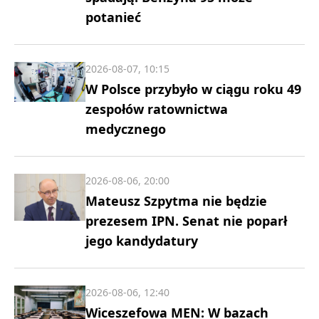
potanieć
2026-08-07, 10:15
W Polsce przybyło w ciągu roku 49
zespołów ratownictwa
medycznego
2026-08-06, 20:00
Mateusz Szpytma nie będzie
prezesem IPN. Senat nie poparł
jego kandydatury
2026-08-06, 12:40
Wiceszefowa MEN: W bazach