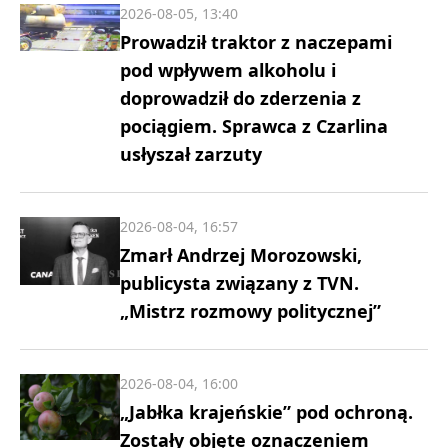
2026-08-05, 13:40
Prowadził traktor z naczepami
pod wpływem alkoholu i
doprowadził do zderzenia z
pociągiem. Sprawca z Czarlina
usłyszał zarzuty
2026-08-04, 16:57
Zmarł Andrzej Morozowski,
publicysta związany z TVN.
„Mistrz rozmowy politycznej”
2026-08-04, 16:00
„Jabłka krajeńskie” pod ochroną.
Zostały objęte oznaczeniem