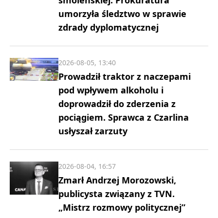
umorzyła śledztwo w sprawie
zdrady dyplomatycznej
2026-08-05, 13:40
Prowadził traktor z naczepami
pod wpływem alkoholu i
doprowadził do zderzenia z
pociągiem. Sprawca z Czarlina
usłyszał zarzuty
2026-08-04, 16:57
Zmarł Andrzej Morozowski,
publicysta związany z TVN.
„Mistrz rozmowy politycznej”