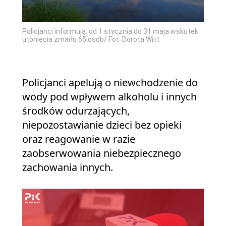
Policjanci informują: od 1 stycznia do 31 maja wskutek
utonięcia zmarło 65 osób/ Fot. Dorota Witt
Policjanci apelują o niewchodzenie do
wody pod wpływem alkoholu i innych
środków odurzających,
niepozostawianie dzieci bez opieki
oraz reagowanie w razie
zaobserwowania niebezpiecznego
zachowania innych.