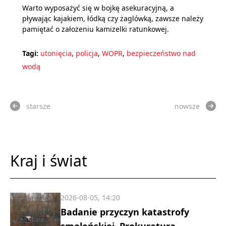
Warto wyposażyć się w bojkę asekuracyjną, a
pływając kajakiem, łódką czy żaglówką, zawsze należy
pamiętać o założeniu kamizelki ratunkowej.
Tagi:
utonięcia
,
policja
,
WOPR
,
bezpieczeństwo nad
wodą
starsze
nowsze
Kraj i świat
2026-08-05, 14:20
Badanie przyczyn katastrofy
smoleńskiej. Prokuratura