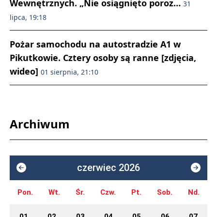
Wewnętrznych. „Nie osiągnięto poroz…
31
lipca, 19:18
Pożar samochodu na autostradzie A1 w
Pikutkowie. Cztery osoby są ranne [zdjęcia,
wideo]
01 sierpnia, 21:10
Archiwum
czerwiec 2026
Pon.
Wt.
Śr.
Czw.
Pt.
Sob.
Nd.
01
02
03
04
05
06
07