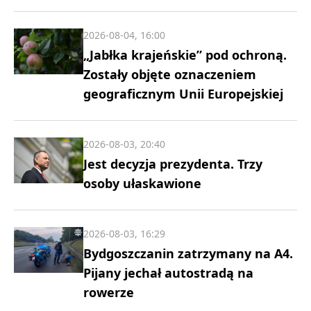
2026-08-04, 16:00
„Jabłka krajeńskie” pod ochroną.
Zostały objęte oznaczeniem
geograficznym Unii Europejskiej
2026-08-03, 20:40
Jest decyzja prezydenta. Trzy
osoby ułaskawione
2026-08-03, 16:29
Bydgoszczanin zatrzymany na A4.
Pijany jechał autostradą na
rowerze