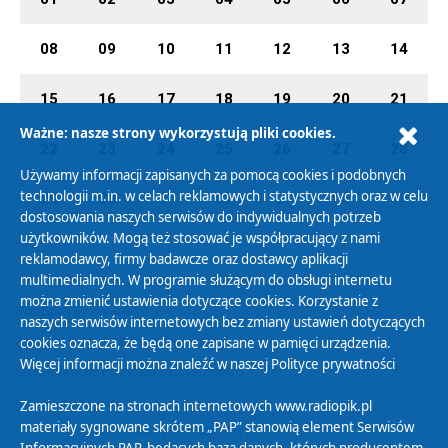
08
09
10
11
12
13
14
15
16
17
18
19
20
21
Ważne: nasze strony wykorzystują pliki cookies.
22
23
24
25
26
27
28
Używamy informacji zapisanych za pomocą cookies i podobnych
technologii m.in. w celach reklamowych i statystycznych oraz w celu
29
30
01
02
03
04
05
dostosowania naszych serwisów do indywidualnych potrzeb
użytkowników. Mogą też stosować je współpracujący z nami
reklamodawcy, firmy badawcze oraz dostawcy aplikacji
multimedialnych. W programie służącym do obsługi internetu
można zmienić ustawienia dotyczące cookies. Korzystanie z
Polityka Prywatności
naszych serwisów internetowych bez zmiany ustawień dotyczących
Zasady korzystania z Serwisu
cookies oznacza, że będą one zapisane w pamięci urządzenia.
Więcej informacji można znaleźć w naszej
Polityce prywatności
Organizacje Pożytku Publicznego
Cyfryzacja DAB+
Zamieszczone na stronach internetowych www.radiopik.pl
materiały sygnowane skrótem „PAP” stanowią element Serwisów
Polityka ochrony danych osobowych