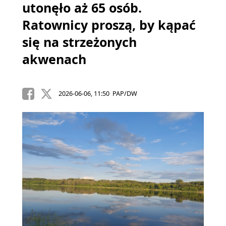
utonęło aż 65 osób.
Ratownicy proszą, by kąpać
się na strzeżonych
akwenach
2026-06-06, 11:50 PAP/DW