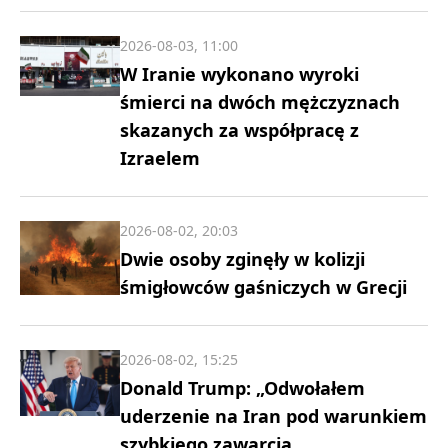
2026-08-03, 11:00
W Iranie wykonano wyroki
śmierci na dwóch mężczyznach
skazanych za współpracę z
Izraelem
2026-08-02, 20:03
Dwie osoby zginęły w kolizji
śmigłowców gaśniczych w Grecji
2026-08-02, 15:25
Donald Trump: „Odwołałem
uderzenie na Iran pod warunkiem
szybkiego zawarcia