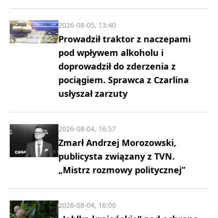
2026-08-05, 13:40
Prowadził traktor z naczepami
pod wpływem alkoholu i
doprowadził do zderzenia z
pociągiem. Sprawca z Czarlina
usłyszał zarzuty
2026-08-04, 16:57
Zmarł Andrzej Morozowski,
publicysta związany z TVN.
„Mistrz rozmowy politycznej”
2026-08-04, 16:00