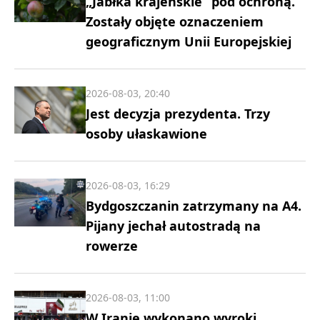
„Jabłka krajeńskie” pod ochroną.
Zostały objęte oznaczeniem
geograficznym Unii Europejskiej
2026-08-03, 20:40
Jest decyzja prezydenta. Trzy
osoby ułaskawione
2026-08-03, 16:29
Bydgoszczanin zatrzymany na A4.
Pijany jechał autostradą na
rowerze
2026-08-03, 11:00
W Iranie wykonano wyroki