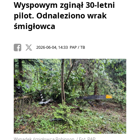
Wyspowym zginął 30-letni
pilot. Odnaleziono wrak
śmigłowca
2026-06-04, 14:33 PAP / TB
Wypadek śmigłowca Robinson. / Fot. PAP