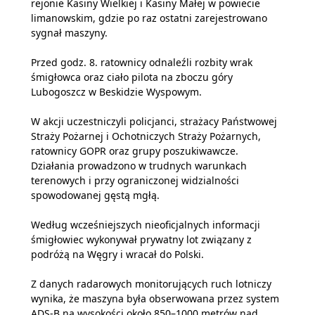
rejonie Kasiny Wielkiej i Kasiny Małej w powiecie
limanowskim, gdzie po raz ostatni zarejestrowano
sygnał maszyny.
Przed godz. 8. ratownicy odnaleźli rozbity wrak
śmigłowca oraz ciało pilota na zboczu góry
Lubogoszcz w Beskidzie Wyspowym.
W akcji uczestniczyli policjanci, strażacy Państwowej
Straży Pożarnej i Ochotniczych Straży Pożarnych,
ratownicy GOPR oraz grupy poszukiwawcze.
Działania prowadzono w trudnych warunkach
terenowych i przy ograniczonej widzialności
spowodowanej gęstą mgłą.
Według wcześniejszych nieoficjalnych informacji
śmigłowiec wykonywał prywatny lot związany z
podróżą na Węgry i wracał do Polski.
Z danych radarowych monitorujących ruch lotniczy
wynika, że maszyna była obserwowana przez system
ADS-B na wysokości około 850–1000 metrów nad