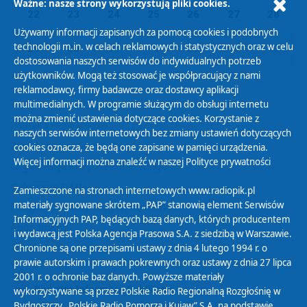
Ważne: nasze strony wykorzystują pliki cookies.
22
23
24
25
26
27
28
Używamy informacji zapisanych za pomocą cookies i podobnych
technologii m.in. w celach reklamowych i statystycznych oraz w celu
29
30
01
02
03
04
05
dostosowania naszych serwisów do indywidualnych potrzeb
użytkowników. Mogą też stosować je współpracujący z nami
reklamodawcy, firmy badawcze oraz dostawcy aplikacji
multimedialnych. W programie służącym do obsługi internetu
można zmienić ustawienia dotyczące cookies. Korzystanie z
Polityka Prywatności
naszych serwisów internetowych bez zmiany ustawień dotyczących
Zasady korzystania z Serwisu
cookies oznacza, że będą one zapisane w pamięci urządzenia.
Więcej informacji można znaleźć w naszej
Polityce prywatności
Organizacje Pożytku Publicznego
Cyfryzacja DAB+
Zamieszczone na stronach internetowych www.radiopik.pl
materiały sygnowane skrótem „PAP” stanowią element Serwisów
Polityka ochrony danych osobowych
Informacyjnych PAP, będących bazą danych, których producentem
Abonament
i wydawcą jest Polska Agencja Prasowa S.A. z siedzibą w Warszawie.
Zamówienia publiczne
Chronione są one przepisami ustawy z dnia 4 lutego 1994 r. o
prawie autorskim i prawach pokrewnych oraz ustawy z dnia 27 lipca
2001 r. o ochronie baz danych. Powyższe materiały
Biuletyn Informacji Publicznej
wykorzystywane są przez Polskie Radio Regionalną Rozgłośnię w
Bydgoszczy „Polskie Radio Pomorza i Kujaw” S.A. na podstawie