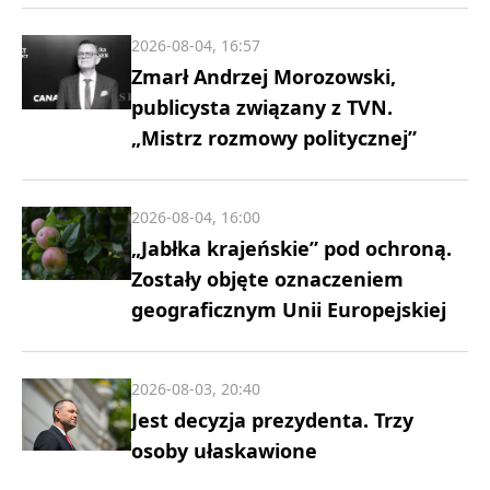
2026-08-04, 16:57
Zmarł Andrzej Morozowski,
publicysta związany z TVN.
„Mistrz rozmowy politycznej”
2026-08-04, 16:00
„Jabłka krajeńskie” pod ochroną.
Zostały objęte oznaczeniem
geograficznym Unii Europejskiej
2026-08-03, 20:40
Jest decyzja prezydenta. Trzy
osoby ułaskawione