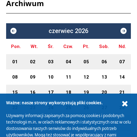
Archiwum
czerwiec 2026
Pon.
Wt.
Śr.
Czw.
Pt.
Sob.
Nd.
01
02
03
04
05
06
07
08
09
10
11
12
13
14
15
16
17
18
19
20
21
Ważne: nasze strony wykorzystują pliki cookies.
22
23
24
25
26
27
28
Używamy informacji zapisanych za pomocą cookies i podobnych
technologii m.in. w celach reklamowych i statystycznych oraz w celu
29
30
01
02
03
04
05
dostosowania naszych serwisów do indywidualnych potrzeb
użytkowników. Mogą też stosować je współpracujący z nami