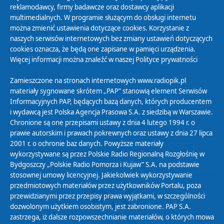
reklamodawcy, firmy badawcze oraz dostawcy aplikacji
multimedialnych. W programie służącym do obsługi internetu
można zmienić ustawienia dotyczące cookies. Korzystanie z
Polityka Prywatności
naszych serwisów internetowych bez zmiany ustawień dotyczących
Zasady korzystania z Serwisu
cookies oznacza, że będą one zapisane w pamięci urządzenia.
Więcej informacji można znaleźć w naszej
Polityce prywatności
Organizacje Pożytku Publicznego
Cyfryzacja DAB+
Zamieszczone na stronach internetowych www.radiopik.pl
materiały sygnowane skrótem „PAP” stanowią element Serwisów
Polityka ochrony danych osobowych
Informacyjnych PAP, będących bazą danych, których producentem
Abonament
i wydawcą jest Polska Agencja Prasowa S.A. z siedzibą w Warszawie.
Zamówienia publiczne
Chronione są one przepisami ustawy z dnia 4 lutego 1994 r. o
prawie autorskim i prawach pokrewnych oraz ustawy z dnia 27 lipca
2001 r. o ochronie baz danych. Powyższe materiały
Biuletyn Informacji Publicznej
wykorzystywane są przez Polskie Radio Regionalną Rozgłośnię w
Bydgoszczy „Polskie Radio Pomorza i Kujaw” S.A. na podstawie
stosownej umowy licencyjnej. Jakiekolwiek wykorzystywanie
przedmiotowych materiałów przez użytkowników Portalu, poza
przewidzianymi przez przepisy prawa wyjątkami, w szczególności
dozwolonym użytkiem osobistym, jest zabronione. PAP S.A.
zastrzega, iż dalsze rozpowszechnianie materiałów, o których mowa