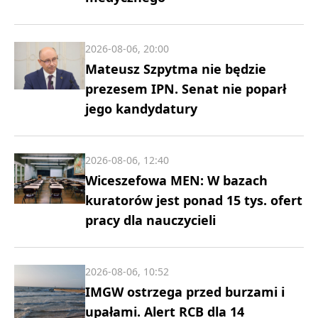
2026-08-06, 20:00
Mateusz Szpytma nie będzie
prezesem IPN. Senat nie poparł
jego kandydatury
2026-08-06, 12:40
Wiceszefowa MEN: W bazach
kuratorów jest ponad 15 tys. ofert
pracy dla nauczycieli
2026-08-06, 10:52
IMGW ostrzega przed burzami i
upałami. Alert RCB dla 14