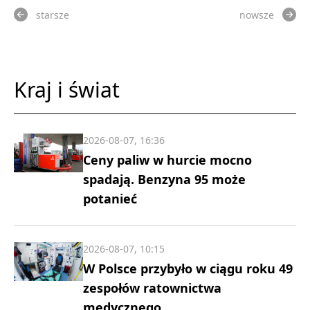
starsze
nowsze
Kraj i świat
2026-08-07, 16:36
Ceny paliw w hurcie mocno
spadają. Benzyna 95 może
potanieć
2026-08-07, 10:15
W Polsce przybyło w ciągu roku 49
zespołów ratownictwa
medycznego