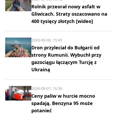
Rolnik przeorał nowy asfalt w
Gliwicach. Straty oszacowano na
400 tysięcy złotych [wideo]
2026-08-08, 15:45
Dron przyleciał do Bułgarii od
strony Rumunii. Wybuchł przy
gazociągu łączącym Turcję z
Ukrainą
2026-08-07, 16:36
Ceny paliw w hurcie mocno
spadają. Benzyna 95 może
potanieć