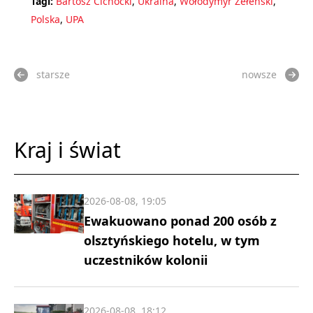
Tagi:
Bartosz Cichocki
,
Ukraina
,
Wołodymyr Zełenski
,
Polska
,
UPA
starsze
nowsze
Kraj i świat
2026-08-08, 19:05
Ewakuowano ponad 200 osób z
olsztyńskiego hotelu, w tym
uczestników kolonii
2026-08-08, 18:12