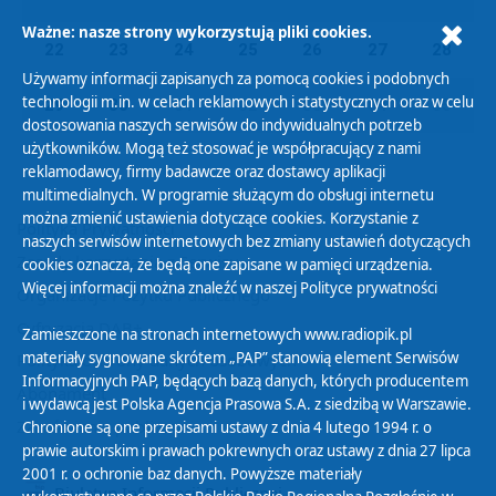
Ważne: nasze strony wykorzystują pliki cookies.
22
23
24
25
26
27
28
Używamy informacji zapisanych za pomocą cookies i podobnych
technologii m.in. w celach reklamowych i statystycznych oraz w celu
29
30
01
02
03
04
05
dostosowania naszych serwisów do indywidualnych potrzeb
użytkowników. Mogą też stosować je współpracujący z nami
reklamodawcy, firmy badawcze oraz dostawcy aplikacji
multimedialnych. W programie służącym do obsługi internetu
można zmienić ustawienia dotyczące cookies. Korzystanie z
Polityka Prywatności
naszych serwisów internetowych bez zmiany ustawień dotyczących
Zasady korzystania z Serwisu
cookies oznacza, że będą one zapisane w pamięci urządzenia.
Więcej informacji można znaleźć w naszej
Polityce prywatności
Organizacje Pożytku Publicznego
Cyfryzacja DAB+
Zamieszczone na stronach internetowych www.radiopik.pl
materiały sygnowane skrótem „PAP” stanowią element Serwisów
Polityka ochrony danych osobowych
Informacyjnych PAP, będących bazą danych, których producentem
Abonament
i wydawcą jest Polska Agencja Prasowa S.A. z siedzibą w Warszawie.
Zamówienia publiczne
Chronione są one przepisami ustawy z dnia 4 lutego 1994 r. o
prawie autorskim i prawach pokrewnych oraz ustawy z dnia 27 lipca
2001 r. o ochronie baz danych. Powyższe materiały
Biuletyn Informacji Publicznej