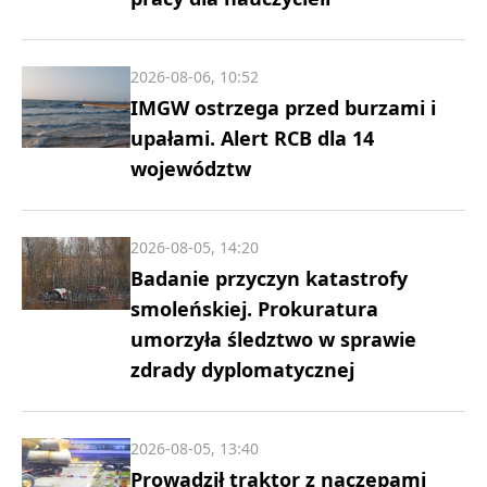
2026-08-06, 10:52
IMGW ostrzega przed burzami i
upałami. Alert RCB dla 14
województw
2026-08-05, 14:20
Badanie przyczyn katastrofy
smoleńskiej. Prokuratura
umorzyła śledztwo w sprawie
zdrady dyplomatycznej
2026-08-05, 13:40
Prowadził traktor z naczepami