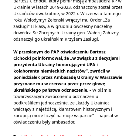
Bartosz Cichocki, który pełnił misję ambasadora RP w
Ukrainie w latach 2019-2023, odznaczony został przez
Ukraińców dwukrotnie, w 2022 r. W czerwcu tamtego
roku Wołodymyr Zełenski wręczył mu Order „Za
zasługi" II klasy, a w grudniu ówczesny naczelny
dowódca Sił Zbrojnych Ukrainy gen. Wałerij Załużny
odznaczył go ukraińskim Krzyżem Zasługi.
W przesłanym do PAP oświadczeniu Bartosz
Cichocki poinformował, że „w związku z decyzjami
prezydenta Ukrainy honorującymi UPA i
kolaboranta niemieckich nazistów”, zwrócił w
poniedziałek przez Ambasadę Ukrainy w Warszawie
przyznane mu w czerwcu przez przez głowę
ukraińskiego państwa odznaczenie. -
W piśmie
towarzyszącym zwróconemu odznaczeniu
podkreśliłem jednocześnie, że „każdy Ukrainiec
walczący z najeźdźcą, kłamstwem historycznym i
korupcją może liczyć na moje wsparcie” – napisał w
oświadczeniu były ambasador.