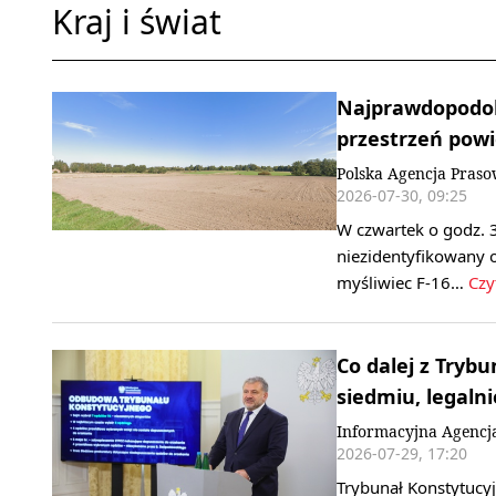
Kraj i świat
Najprawdopodobn
przestrzeń powi
Polska Agencja Pras
2026-07-30, 09:25
W czwartek o godz. 3
niezidentyfikowany 
myśliwiec F-16…
Czy
Co dalej z Try
siedmiu, legaln
Informacyjna Agencj
2026-07-29, 17:20
Trybunał Konstytucyj