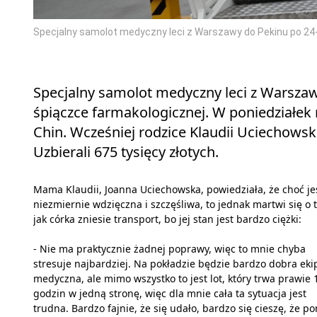
Specjalny samolot medyczny leci z Warszawy do Pekinu po 24-
Specjalny samolot medyczny leci z Warszaw
śpiączce farmakologicznej. W poniedziałek 
Chin. Wcześniej rodzice Klaudii Uciechowski
Uzbierali 675 tysięcy złotych.
Mama Klaudii, Joanna Uciechowska, powiedziała, że choć je
niezmiernie wdzięczna i szczęśliwa, to jednak martwi się o t
jak córka zniesie transport, bo jej stan jest bardzo ciężki:
- Nie ma praktycznie żadnej poprawy, więc to mnie chyba
stresuje najbardziej. Na pokładzie będzie bardzo dobra eki
medyczna, ale mimo wszystko to jest lot, który trwa prawie 
godzin w jedną stronę, więc dla mnie cała ta sytuacja jest
trudna. Bardzo fajnie, że się udało, bardzo się cieszę, że p