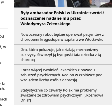
a w
Były ambasador Polski w Ukrainie zwrócił
odznaczenie nadane mu przez
Wołodymyra Zełenskiego
Nowoczesny robot będzie operował pacjentów z
 Od
chorobami kręgosłupa w szpitalu we Włocławku
ń, w
Gra, która pokazuje, jak działają mechanizmy
cukrzycy. Stworzył ją bydgoski tata dziecka z tą
chorobą
y
Coraz więcej zwolnień lekarskich z powodu
zaburzeń psychicznych. Region w czołówce pod
względem liczby osób z depresją
rki
ych.
Statystycznie co czwarty Polak ma problemy
związane ze zdrowiem psychicznym [„Rozmowa
inach
Dnia”]
i,