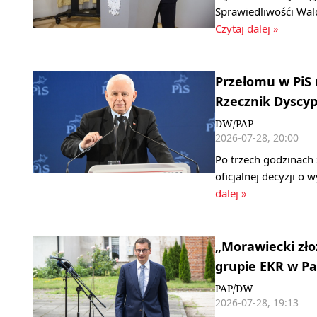
Sprawiedliwośći Wal
Czytaj dalej »
Przełomu w PiS 
Rzecznik Dyscyp
DW/PAP
2026-07-28, 20:00
Po trzech godzinach 
oficjalnej decyzji o
dalej »
„Morawiecki zło
grupie EKR w P
PAP/DW
2026-07-28, 19:13