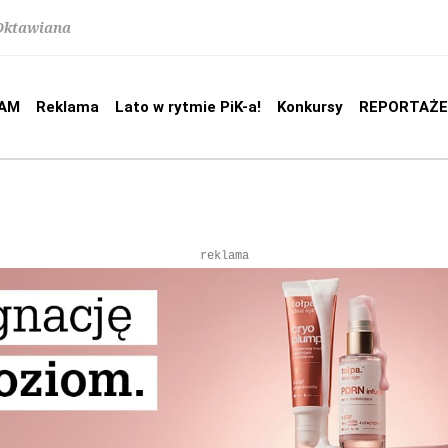
 Oktawiana
AM
Reklama
Lato w rytmie PiK-a!
Konkursy
REPORTAŻE
reklama