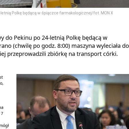
letnią Polkę będącą w śpiączce farmakologicznej/fot. MON X
y do Pekinu po 24-letnią Polkę będącą w
rano (chwilę po godz. 8:00) maszyna wyleciała do
ej przeprowadzili zbiórkę na transport córki.
st
o,
pa
17
omógł