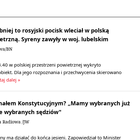
iej to rosyjski pocisk wleciał w polską
etrzną. Syreny zawyły w woj. lubelskim
owa/BN
.40 w polskiej przestrzeni powietrznej wykryto
obiekt. Dla jego rozpoznania i przechwycenia skierowano
taj dalej »
bunałem Konstytucyjnym? „Mamy wybranych już
ie wybranych sędziów"
a Radiowa /JW
ny ma działać do końca jesieni. Zapowiedział to Minister