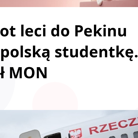
ot leci do Pekinu
 polską studentkę
gł MON