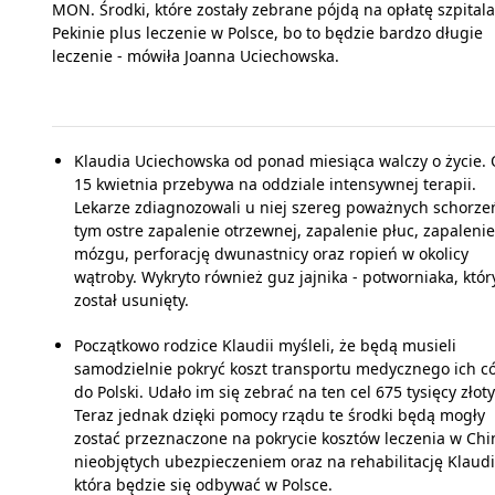
MON. Środki, które zostały zebrane pójdą na opłatę szpital
Pekinie plus leczenie w Polsce, bo to będzie bardzo długie
leczenie - mówiła Joanna Uciechowska.
Klaudia Uciechowska od ponad miesiąca walczy o życie.
15 kwietnia przebywa na oddziale intensywnej terapii.
Lekarze zdiagnozowali u niej szereg poważnych schorze
tym ostre zapalenie otrzewnej, zapalenie płuc, zapalenie
mózgu, perforację dwunastnicy oraz ropień w okolicy
wątroby. Wykryto również guz jajnika - potworniaka, któr
został usunięty.
Początkowo rodzice Klaudii myśleli, że będą musieli
samodzielnie pokryć koszt transportu medycznego ich có
do Polski. Udało im się zebrać na ten cel 675 tysięcy złot
Teraz jednak dzięki pomocy rządu te środki będą mogły
zostać przeznaczone na pokrycie kosztów leczenia w Ch
nieobjętych ubezpieczeniem oraz na rehabilitację Klaudi
która będzie się odbywać w Polsce.