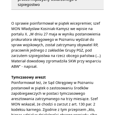
szpiegostwo
O sprawie poinformował w piątek wicepremier, szef
MON Władysław Kosiniak-Kamysz we wpisie na
portalu X. „W dniu 27 maja w wyniku postanowienia
prokuratora okręgowego w Poznaniu wydział do
spraw wojskowych, został zatrzymany obywatel RP,
pracownik jednego z zakładów Grupy PGZ, pod
zarzutem szpiegostwa na rzecz obcego państwa (...)
Materiał dowodowy zgromadziła SKW przy wsparciu
ABW” - napisał.
Tymczasowy areszt
Poinformował też, że Sąd Okręgowy w Poznaniu
postanowił w piątek o zastosowaniu środków
zapobiegawczych w postaci tymczasowego
aresztowania zatrzymanego na trzy miesiące. Szef
MON wskazał, że chodzi o zarzut z art. 130 par. 2
kodeksu karnego. Zgodnie z tym przepisem „kto,
biorąc udział w działalności obcego wywiadu albo