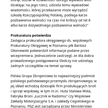
działając na jego rzecz, udziela temu wywiadowi
wiadomości, której przekazanie może wyrządzić
szkodę Rzeczypospolitej Polskiej, podlega karze
pozbawienia wolności na czas nie krótszy od lat 8
albo karze dożywotniego pozbawienia wolności”
Prokuratura potwierdza
Zastępca prokuratora okręgowego ds. wojskowych
Prokuratury Okręgowej w Poznaniu płk Bartosz
Okoniewski potwierdził informacje podane przez
wicepremiera. Jednocześnie zastrzegł, że dla dobra
prowadzonego postępowania śledczy nie udzielają
żadnych szczegółów na temat sprawy.
Polska Grupa Zbrojeniowa to najważniejszy podmiot
polskiego państwowego przemysłu zbrojeniowego; w
jej skład wchodzą dziesiątki firm produkujących broń
i sprzęt wojskowy, w tym m.in. Huta Stalowa Wola,
Fabryka Broni „Łucznik w Radomiu” czy Wojskowe
Zakłady Motoryzacyjne S.A. i zakłady Cegielskiego w
Poznaniu. PGZ jest zarządzana przez Ministerstwo