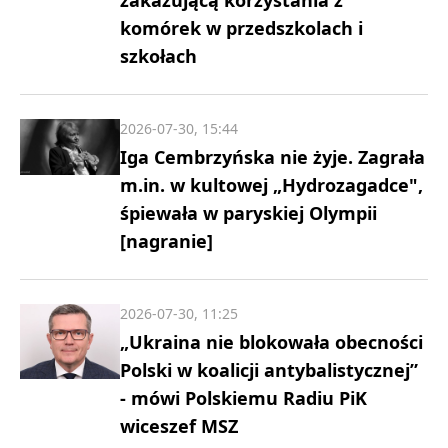
komórek w przedszkolach i
szkołach
2026-07-30, 15:44
Iga Cembrzyńska nie żyje. Zagrała
m.in. w kultowej „Hydrozagadce",
śpiewała w paryskiej Olympii
[nagranie]
2026-07-30, 11:25
„Ukraina nie blokowała obecności
Polski w koalicji antybalistycznej”
- mówi Polskiemu Radiu PiK
wiceszef MSZ