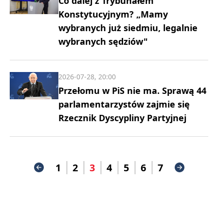
Co dalej z Trybunałem
Konstytucyjnym? „Mamy
wybranych już siedmiu, legalnie
wybranych sędziów"
2026-07-28, 20:00
Przełomu w PiS nie ma. Sprawą 44
parlamentarzystów zajmie się
Rzecznik Dyscypliny Partyjnej
1
2
3
4
5
6
7