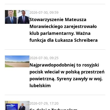
2026-07-30, 09:59
Stowarzyszenie Mateusza
Morawieckiego zarejestrowało
klub parlamentarny. Ważna
funkcja dla Łukasza Schreibera
2026-07-30, 09:25
Najprawdopodobniej to rosyjski
pocisk wleciał w polską przestrzeń
powietrzną. Syreny zawyły w woj.
lubelskim
2026-07-29, 17:20