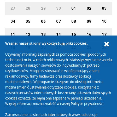
27
28
29
30
01
02
03
04
05
06
07
08
09
10
11
12
13
14
15
16
17
Ważne: nasze strony wykorzystują pliki cookies.
18
19
20
21
22
23
24
Używamy informacji zapisanych za pomocą cookies i podobnych
technologii m.in. w celach reklamowych i statystycznych oraz w celu
25
26
27
28
29
30
31
dostosowania naszych serwisów do indywidualnych potrzeb
użytkowników. Mogą też stosować je współpracujący z nami
reklamodawcy, firmy badawcze oraz dostawcy aplikacji
multimedialnych. W programie służącym do obsługi internetu
można zmienić ustawienia dotyczące cookies. Korzystanie z
Polityka Prywatności
naszych serwisów internetowych bez zmiany ustawień dotyczących
Zasady korzystania z Serwisu
cookies oznacza, że będą one zapisane w pamięci urządzenia.
Więcej informacji można znaleźć w naszej
Polityce prywatności
Organizacje Pożytku Publicznego
Cyfryzacja DAB+
Zamieszczone na stronach internetowych www.radiopik.pl