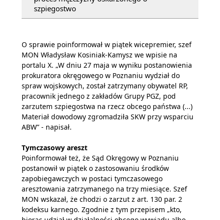
szpiegostwo
O sprawie poinformował w piątek wicepremier, szef
MON Władysław Kosiniak-Kamysz we wpisie na
portalu X. „W dniu 27 maja w wyniku postanowienia
prokuratora okręgowego w Poznaniu wydział do
spraw wojskowych, został zatrzymany obywatel RP,
pracownik jednego z zakładów Grupy PGZ, pod
zarzutem szpiegostwa na rzecz obcego państwa (...)
Materiał dowodowy zgromadziła SKW przy wsparciu
ABW” - napisał.
Tymczasowy areszt
Poinformował też, że Sąd Okręgowy w Poznaniu
postanowił w piątek o zastosowaniu środków
zapobiegawczych w postaci tymczasowego
aresztowania zatrzymanego na trzy miesiące. Szef
MON wskazał, że chodzi o zarzut z art. 130 par. 2
kodeksu karnego. Zgodnie z tym przepisem „kto,
biorąc udział w działalności obcego wywiadu albo