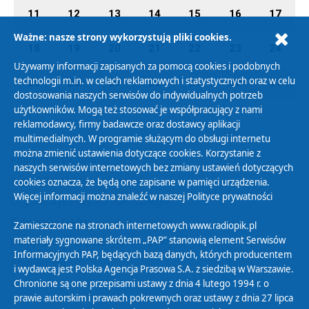
11
12
13
14
15
16
17
Ważne: nasze strony wykorzystują pliki cookies.
18
19
20
21
22
23
24
Używamy informacji zapisanych za pomocą cookies i podobnych
technologii m.in. w celach reklamowych i statystycznych oraz w celu
25
26
27
28
29
30
31
dostosowania naszych serwisów do indywidualnych potrzeb
użytkowników. Mogą też stosować je współpracujący z nami
reklamodawcy, firmy badawcze oraz dostawcy aplikacji
multimedialnych. W programie służącym do obsługi internetu
można zmienić ustawienia dotyczące cookies. Korzystanie z
Polityka Prywatności
naszych serwisów internetowych bez zmiany ustawień dotyczących
Zasady korzystania z Serwisu
cookies oznacza, że będą one zapisane w pamięci urządzenia.
Więcej informacji można znaleźć w naszej
Polityce prywatności
Organizacje Pożytku Publicznego
Cyfryzacja DAB+
Zamieszczone na stronach internetowych www.radiopik.pl
materiały sygnowane skrótem „PAP” stanowią element Serwisów
Polityka ochrony danych osobowych
Informacyjnych PAP, będących bazą danych, których producentem
Abonament
i wydawcą jest Polska Agencja Prasowa S.A. z siedzibą w Warszawie.
Zamówienia publiczne
Chronione są one przepisami ustawy z dnia 4 lutego 1994 r. o
prawie autorskim i prawach pokrewnych oraz ustawy z dnia 27 lipca