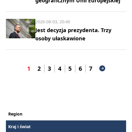
geograficznym Unii Europejskiej
2026-08-03, 20:40
Jest decyzja prezydenta. Trzy
osoby ułaskawione
1
2
3
4
5
6
7
Region
Kraj i świat