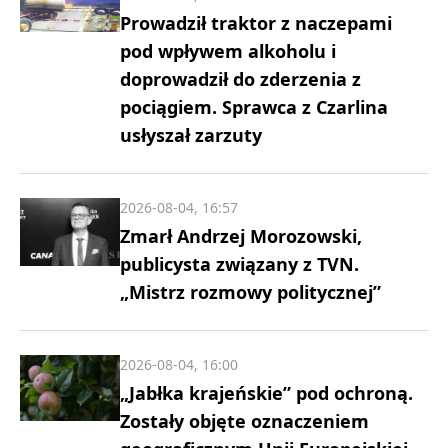
Prowadził traktor z naczepami
pod wpływem alkoholu i
doprowadził do zderzenia z
pociągiem. Sprawca z Czarlina
usłyszał zarzuty
2026-08-04, 16:57
Zmarł Andrzej Morozowski,
publicysta związany z TVN.
„Mistrz rozmowy politycznej”
2026-08-04, 16:00
„Jabłka krajeńskie” pod ochroną.
Zostały objęte oznaczeniem