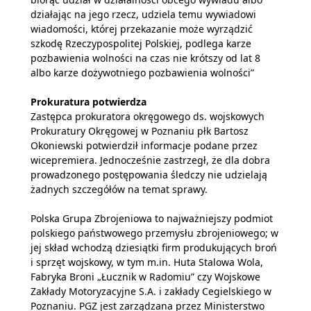
działając na jego rzecz, udziela temu wywiadowi
wiadomości, której przekazanie może wyrządzić
szkodę Rzeczypospolitej Polskiej, podlega karze
pozbawienia wolności na czas nie krótszy od lat 8
albo karze dożywotniego pozbawienia wolności”
Prokuratura potwierdza
Zastępca prokuratora okręgowego ds. wojskowych
Prokuratury Okręgowej w Poznaniu płk Bartosz
Okoniewski potwierdził informacje podane przez
wicepremiera. Jednocześnie zastrzegł, że dla dobra
prowadzonego postępowania śledczy nie udzielają
żadnych szczegółów na temat sprawy.
Polska Grupa Zbrojeniowa to najważniejszy podmiot
polskiego państwowego przemysłu zbrojeniowego; w
jej skład wchodzą dziesiątki firm produkujących broń
i sprzęt wojskowy, w tym m.in. Huta Stalowa Wola,
Fabryka Broni „Łucznik w Radomiu” czy Wojskowe
Zakłady Motoryzacyjne S.A. i zakłady Cegielskiego w
Poznaniu. PGZ jest zarządzana przez Ministerstwo