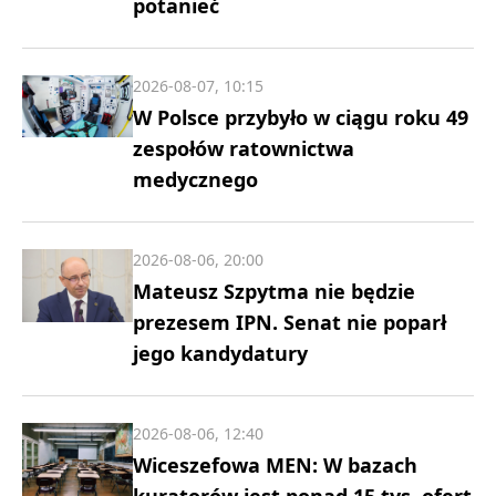
potanieć
2026-08-07, 10:15
W Polsce przybyło w ciągu roku 49
zespołów ratownictwa
medycznego
2026-08-06, 20:00
Mateusz Szpytma nie będzie
prezesem IPN. Senat nie poparł
jego kandydatury
2026-08-06, 12:40
Wiceszefowa MEN: W bazach
kuratorów jest ponad 15 tys. ofert