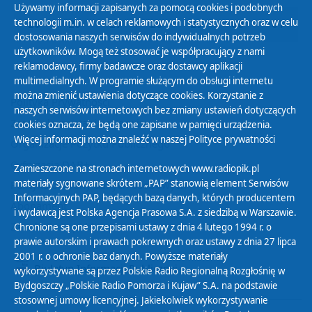
Używamy informacji zapisanych za pomocą cookies i podobnych
technologii m.in. w celach reklamowych i statystycznych oraz w celu
25
26
27
28
29
30
31
dostosowania naszych serwisów do indywidualnych potrzeb
użytkowników. Mogą też stosować je współpracujący z nami
reklamodawcy, firmy badawcze oraz dostawcy aplikacji
multimedialnych. W programie służącym do obsługi internetu
można zmienić ustawienia dotyczące cookies. Korzystanie z
Polityka Prywatności
naszych serwisów internetowych bez zmiany ustawień dotyczących
Zasady korzystania z Serwisu
cookies oznacza, że będą one zapisane w pamięci urządzenia.
Więcej informacji można znaleźć w naszej
Polityce prywatności
Organizacje Pożytku Publicznego
Cyfryzacja DAB+
Zamieszczone na stronach internetowych www.radiopik.pl
materiały sygnowane skrótem „PAP” stanowią element Serwisów
Polityka ochrony danych osobowych
Informacyjnych PAP, będących bazą danych, których producentem
Abonament
i wydawcą jest Polska Agencja Prasowa S.A. z siedzibą w Warszawie.
Zamówienia publiczne
Chronione są one przepisami ustawy z dnia 4 lutego 1994 r. o
prawie autorskim i prawach pokrewnych oraz ustawy z dnia 27 lipca
2001 r. o ochronie baz danych. Powyższe materiały
Biuletyn Informacji Publicznej
wykorzystywane są przez Polskie Radio Regionalną Rozgłośnię w
Bydgoszczy „Polskie Radio Pomorza i Kujaw” S.A. na podstawie
stosownej umowy licencyjnej. Jakiekolwiek wykorzystywanie