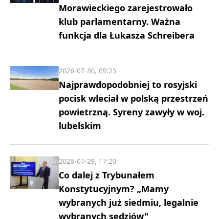
Morawieckiego zarejestrowało
klub parlamentarny. Ważna
funkcja dla Łukasza Schreibera
2026-07-30, 09:25
Najprawdopodobniej to rosyjski
pocisk wleciał w polską przestrzeń
powietrzną. Syreny zawyły w woj.
lubelskim
2026-07-29, 17:20
Co dalej z Trybunałem
Konstytucyjnym? „Mamy
wybranych już siedmiu, legalnie
wybranych sędziów"