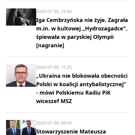
2026-07-30, 15:44
Iga Cembrzyńska nie żyje. Zagrała
m.in. w kultowej „Hydrozagadce",
śpiewała w paryskiej Olympii
[nagranie]
2026-07-30, 11:25
„Ukraina nie blokowała obecności
Polski w koalicji antybalistycznej”
- mówi Polskiemu Radiu PiK
wiceszef MSZ
2026-07-30, 09:59
Stowarzyszenie Mateusza