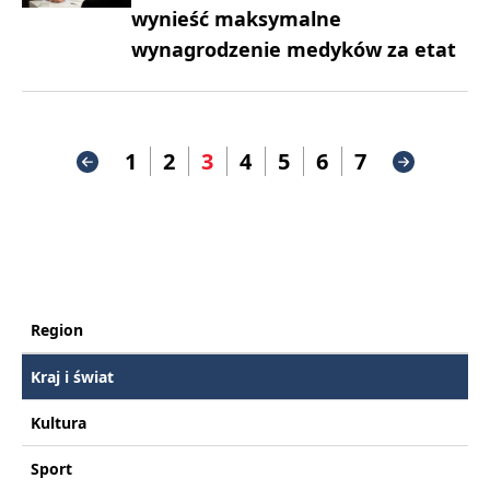
wynieść maksymalne
wynagrodzenie medyków za etat
1
2
3
4
5
6
7
Region
Kraj i świat
Kultura
Sport