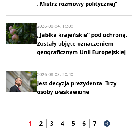
„Mistrz rozmowy politycznej”
2026-08-04, 16:00
„Jabłka krajeńskie” pod ochroną.
Zostały objęte oznaczeniem
geograficznym Unii Europejskiej
2026-08-03, 20:40
Jest decyzja prezydenta. Trzy
osoby ułaskawione
1
2
3
4
5
6
7