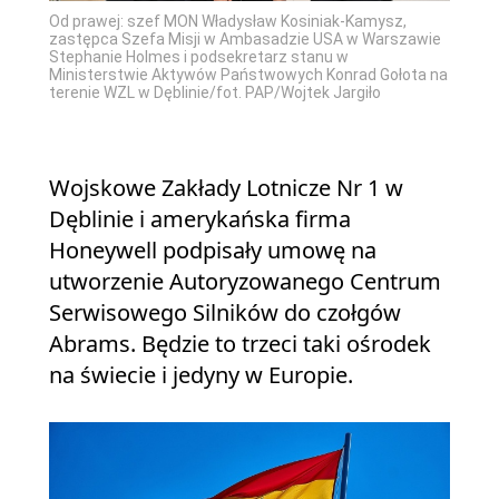
Od prawej: szef MON Władysław Kosiniak-Kamysz,
zastępca Szefa Misji w Ambasadzie USA w Warszawie
Stephanie Holmes i podsekretarz stanu w
Ministerstwie Aktywów Państwowych Konrad Gołota na
terenie WZL w Dęblinie/fot. PAP/Wojtek Jargiło
Wojskowe Zakłady Lotnicze Nr 1 w
Dęblinie i amerykańska firma
Honeywell podpisały umowę na
utworzenie Autoryzowanego Centrum
Serwisowego Silników do czołgów
Abrams. Będzie to trzeci taki ośrodek
na świecie i jedyny w Europie.