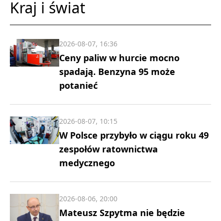
Kraj i świat
2026-08-07, 16:36
Ceny paliw w hurcie mocno
spadają. Benzyna 95 może
potanieć
2026-08-07, 10:15
W Polsce przybyło w ciągu roku 49
zespołów ratownictwa
medycznego
2026-08-06, 20:00
Mateusz Szpytma nie będzie