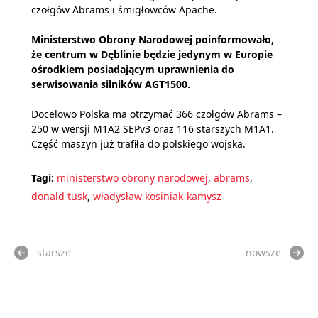
czołgów Abrams i śmigłowców Apache.
Ministerstwo Obrony Narodowej poinformowało,
że centrum w Dęblinie będzie jedynym w Europie
ośrodkiem posiadającym uprawnienia do
serwisowania silników AGT1500.
Docelowo Polska ma otrzymać 366 czołgów Abrams –
250 w wersji M1A2 SEPv3 oraz 116 starszych M1A1.
Część maszyn już trafiła do polskiego wojska.
Tagi:
ministerstwo obrony narodowej
,
abrams
,
donald tusk
,
władysław kosiniak-kamysz
starsze
nowsze