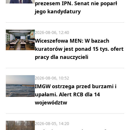
prezesem IPN. Senat nie poparł
jego kandydatury
2026-08-06, 12:40
Wiceszefowa MEN: W bazach
kuratorów jest ponad 15 tys. ofert
pracy dla nauczycieli
2026-08-06, 10:52
IMGW ostrzega przed burzami i
upałami. Alert RCB dla 14
województw
2026-08-05, 14:20