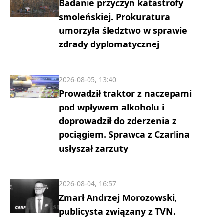
Badanie przyczyn katastrofy
smoleńskiej. Prokuratura
umorzyła śledztwo w sprawie
zdrady dyplomatycznej
2026-08-05, 13:40
Prowadził traktor z naczepami
pod wpływem alkoholu i
doprowadził do zderzenia z
pociągiem. Sprawca z Czarlina
usłyszał zarzuty
2026-08-04, 16:57
Zmarł Andrzej Morozowski,
publicysta związany z TVN.