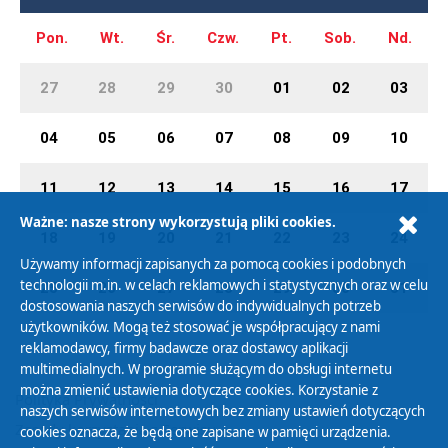
Pon.
Wt.
Śr.
Czw.
Pt.
Sob.
Nd.
27
28
29
30
01
02
03
04
05
06
07
08
09
10
11
12
13
14
15
16
17
Ważne: nasze strony wykorzystują pliki cookies.
18
19
20
21
22
23
24
Używamy informacji zapisanych za pomocą cookies i podobnych
technologii m.in. w celach reklamowych i statystycznych oraz w celu
25
26
27
28
29
30
31
dostosowania naszych serwisów do indywidualnych potrzeb
użytkowników. Mogą też stosować je współpracujący z nami
reklamodawcy, firmy badawcze oraz dostawcy aplikacji
multimedialnych. W programie służącym do obsługi internetu
można zmienić ustawienia dotyczące cookies. Korzystanie z
Polityka Prywatności
naszych serwisów internetowych bez zmiany ustawień dotyczących
Zasady korzystania z Serwisu
cookies oznacza, że będą one zapisane w pamięci urządzenia.