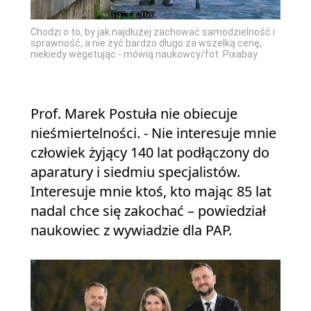
Chodzi o to, by jak najdłużej zachować samodzielność i
sprawność, a nie żyć bardzo długo za wszelką cenę,
niekiedy wegetując - mówią naukowcy/fot. Pixabay
Prof. Marek Postuła nie obiecuje
nieśmiertelności. - Nie interesuje mnie
człowiek żyjący 140 lat podłączony do
aparatury i siedmiu specjalistów.
Interesuje mnie ktoś, kto mając 85 lat
nadal chce się zakochać – powiedział
naukowiec z wywiadzie dla PAP.