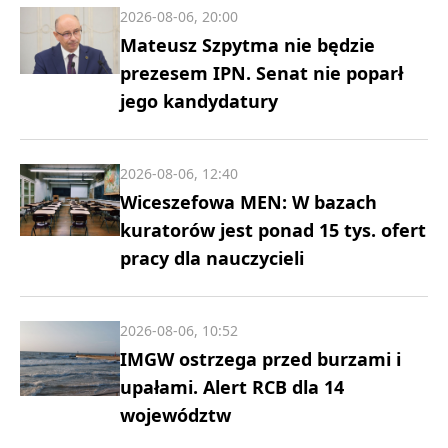
2026-08-06, 20:00
Mateusz Szpytma nie będzie
prezesem IPN. Senat nie poparł
jego kandydatury
2026-08-06, 12:40
Wiceszefowa MEN: W bazach
kuratorów jest ponad 15 tys. ofert
pracy dla nauczycieli
2026-08-06, 10:52
IMGW ostrzega przed burzami i
upałami. Alert RCB dla 14
województw