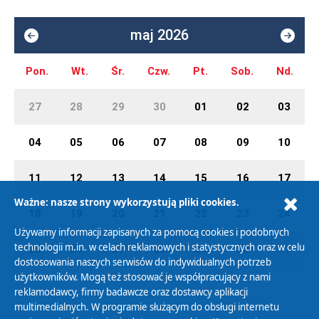
maj 2026
Pon.
Wt.
Śr.
Czw.
Pt.
Sob.
Nd.
27
28
29
30
01
02
03
04
05
06
07
08
09
10
11
12
13
14
15
16
17
Ważne: nasze strony wykorzystują pliki cookies.
18
19
20
21
22
23
24
Używamy informacji zapisanych za pomocą cookies i podobnych
technologii m.in. w celach reklamowych i statystycznych oraz w celu
25
26
27
28
29
30
31
dostosowania naszych serwisów do indywidualnych potrzeb
użytkowników. Mogą też stosować je współpracujący z nami
reklamodawcy, firmy badawcze oraz dostawcy aplikacji
multimedialnych. W programie służącym do obsługi internetu