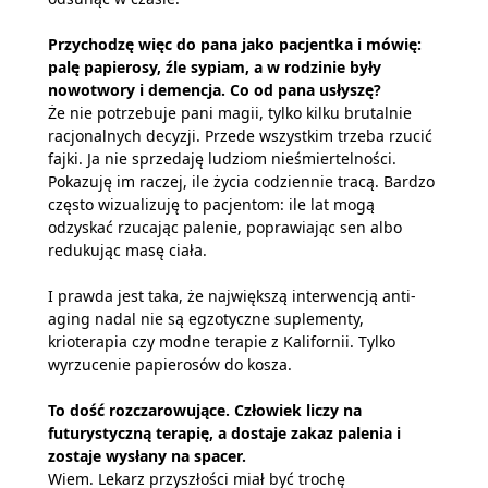
Przychodzę więc do pana jako pacjentka i mówię:
palę papierosy, źle sypiam, a w rodzinie były
nowotwory i demencja. Co od pana usłyszę?
Że nie potrzebuje pani magii, tylko kilku brutalnie
racjonalnych decyzji. Przede wszystkim trzeba rzucić
fajki. Ja nie sprzedaję ludziom nieśmiertelności.
Pokazuję im raczej, ile życia codziennie tracą. Bardzo
często wizualizuję to pacjentom: ile lat mogą
odzyskać rzucając palenie, poprawiając sen albo
redukując masę ciała.
I prawda jest taka, że największą interwencją anti-
aging nadal nie są egzotyczne suplementy,
krioterapia czy modne terapie z Kalifornii. Tylko
wyrzucenie papierosów do kosza.
To dość rozczarowujące. Człowiek liczy na
futurystyczną terapię, a dostaje zakaz palenia i
zostaje wysłany na spacer.
Wiem. Lekarz przyszłości miał być trochę