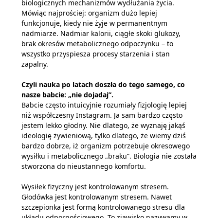
biologicznych mechanizmów wydłużania życia.
Mówiąc najprościej: organizm dużo lepiej
funkcjonuje, kiedy nie żyje w permanentnym
nadmiarze. Nadmiar kalorii, ciągłe skoki glukozy,
brak okresów metabolicznego odpoczynku – to
wszystko przyspiesza procesy starzenia i stan
zapalny.
Czyli nauka po latach doszła do tego samego, co
nasze babcie: „nie dojadaj”.
Babcie często intuicyjnie rozumiały fizjologię lepiej
niż współczesny Instagram. Ja sam bardzo często
jestem lekko głodny. Nie dlatego, że wyznaję jakąś
ideologię żywieniową, tylko dlatego, że wiemy dziś
bardzo dobrze, iż organizm potrzebuje okresowego
wysiłku i metabolicznego „braku”. Biologia nie została
stworzona do nieustannego komfortu.
Wysiłek fizyczny jest kontrolowanym stresem.
Głodówka jest kontrolowanym stresem. Nawet
szczepionka jest formą kontrolowanego stresu dla
układu odpornościowego. To zjawisko nazywamy w