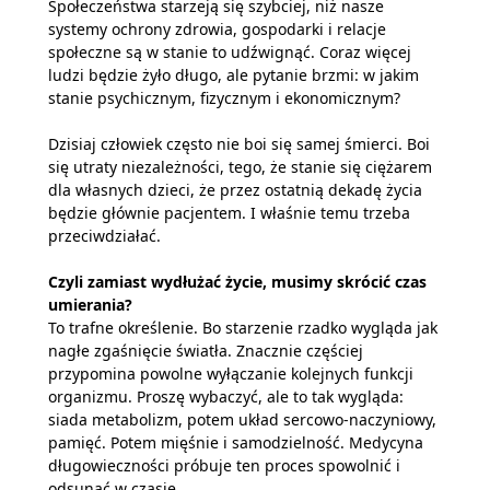
Społeczeństwa starzeją się szybciej, niż nasze
systemy ochrony zdrowia, gospodarki i relacje
społeczne są w stanie to udźwignąć. Coraz więcej
ludzi będzie żyło długo, ale pytanie brzmi: w jakim
stanie psychicznym, fizycznym i ekonomicznym?
Dzisiaj człowiek często nie boi się samej śmierci. Boi
się utraty niezależności, tego, że stanie się ciężarem
dla własnych dzieci, że przez ostatnią dekadę życia
będzie głównie pacjentem. I właśnie temu trzeba
przeciwdziałać.
Czyli zamiast wydłużać życie, musimy skrócić czas
umierania?
To trafne określenie. Bo starzenie rzadko wygląda jak
nagłe zgaśnięcie światła. Znacznie częściej
przypomina powolne wyłączanie kolejnych funkcji
organizmu. Proszę wybaczyć, ale to tak wygląda:
siada metabolizm, potem układ sercowo-naczyniowy,
pamięć. Potem mięśnie i samodzielność. Medycyna
długowieczności próbuje ten proces spowolnić i
odsunąć w czasie.