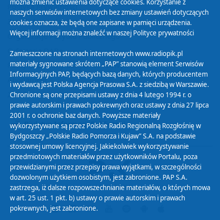
można zmienić ustawienia dotyczące cookies. Korzystanie z
Polityka Prywatności
naszych serwisów internetowych bez zmiany ustawień dotyczących
Zasady korzystania z Serwisu
cookies oznacza, że będą one zapisane w pamięci urządzenia.
Więcej informacji można znaleźć w naszej
Polityce prywatności
Organizacje Pożytku Publicznego
Cyfryzacja DAB+
Zamieszczone na stronach internetowych www.radiopik.pl
materiały sygnowane skrótem „PAP” stanowią element Serwisów
Polityka ochrony danych osobowych
Informacyjnych PAP, będących bazą danych, których producentem
Abonament
i wydawcą jest Polska Agencja Prasowa S.A. z siedzibą w Warszawie.
Zamówienia publiczne
Chronione są one przepisami ustawy z dnia 4 lutego 1994 r. o
prawie autorskim i prawach pokrewnych oraz ustawy z dnia 27 lipca
2001 r. o ochronie baz danych. Powyższe materiały
Biuletyn Informacji Publicznej
wykorzystywane są przez Polskie Radio Regionalną Rozgłośnię w
Bydgoszczy „Polskie Radio Pomorza i Kujaw” S.A. na podstawie
stosownej umowy licencyjnej. Jakiekolwiek wykorzystywanie
przedmiotowych materiałów przez użytkowników Portalu, poza
przewidzianymi przez przepisy prawa wyjątkami, w szczególności
dozwolonym użytkiem osobistym, jest zabronione. PAP S.A.
zastrzega, iż dalsze rozpowszechnianie materiałów, o których mowa
w art. 25 ust. 1 pkt. b) ustawy o prawie autorskim i prawach
pokrewnych, jest zabronione.