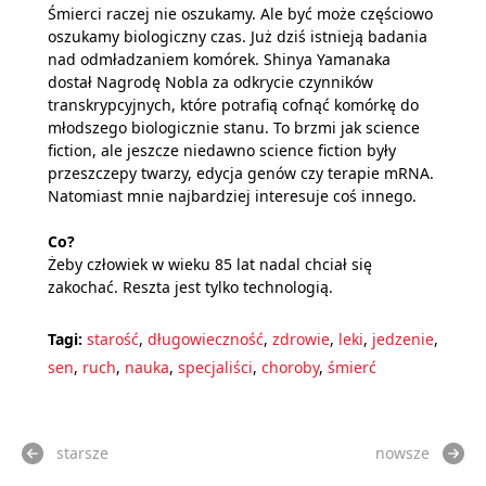
Śmierci raczej nie oszukamy. Ale być może częściowo
oszukamy biologiczny czas. Już dziś istnieją badania
nad odmładzaniem komórek. Shinya Yamanaka
dostał Nagrodę Nobla za odkrycie czynników
transkrypcyjnych, które potrafią cofnąć komórkę do
młodszego biologicznie stanu. To brzmi jak science
fiction, ale jeszcze niedawno science fiction były
przeszczepy twarzy, edycja genów czy terapie mRNA.
Natomiast mnie najbardziej interesuje coś innego.
Co?
Żeby człowiek w wieku 85 lat nadal chciał się
zakochać. Reszta jest tylko technologią.
Tagi:
starość
,
długowieczność
,
zdrowie
,
leki
,
jedzenie
,
sen
,
ruch
,
nauka
,
specjaliści
,
choroby
,
śmierć
starsze
nowsze