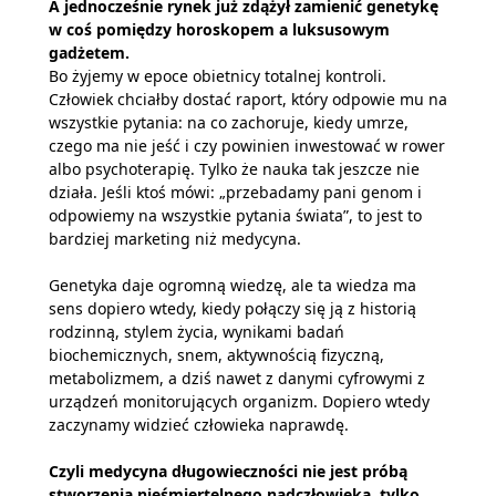
A jednocześnie rynek już zdążył zamienić genetykę
w coś pomiędzy horoskopem a luksusowym
gadżetem.
Bo żyjemy w epoce obietnicy totalnej kontroli.
Człowiek chciałby dostać raport, który odpowie mu na
wszystkie pytania: na co zachoruje, kiedy umrze,
czego ma nie jeść i czy powinien inwestować w rower
albo psychoterapię. Tylko że nauka tak jeszcze nie
działa. Jeśli ktoś mówi: „przebadamy pani genom i
odpowiemy na wszystkie pytania świata”, to jest to
bardziej marketing niż medycyna.
Genetyka daje ogromną wiedzę, ale ta wiedza ma
sens dopiero wtedy, kiedy połączy się ją z historią
rodzinną, stylem życia, wynikami badań
biochemicznych, snem, aktywnością fizyczną,
metabolizmem, a dziś nawet z danymi cyfrowymi z
urządzeń monitorujących organizm. Dopiero wtedy
zaczynamy widzieć człowieka naprawdę.
Czyli medycyna długowieczności nie jest próbą
stworzenia nieśmiertelnego nadczłowieka, tylko