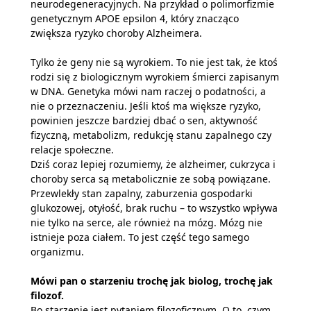
neurodegeneracyjnych. Na przykład o polimorfizmie
genetycznym APOE epsilon 4, który znacząco
zwiększa ryzyko choroby Alzheimera.
Tylko że geny nie są wyrokiem. To nie jest tak, że ktoś
rodzi się z biologicznym wyrokiem śmierci zapisanym
w DNA. Genetyka mówi nam raczej o podatności, a
nie o przeznaczeniu. Jeśli ktoś ma większe ryzyko,
powinien jeszcze bardziej dbać o sen, aktywność
fizyczną, metabolizm, redukcję stanu zapalnego czy
relacje społeczne.
Dziś coraz lepiej rozumiemy, że alzheimer, cukrzyca i
choroby serca są metabolicznie ze sobą powiązane.
Przewlekły stan zapalny, zaburzenia gospodarki
glukozowej, otyłość, brak ruchu – to wszystko wpływa
nie tylko na serce, ale również na mózg. Mózg nie
istnieje poza ciałem. To jest część tego samego
organizmu.
Mówi pan o starzeniu trochę jak biolog, trochę jak
filozof.
Bo starzenie jest pytaniem filozoficznym. O to, czym