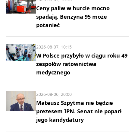
Ceny paliw w hurcie mocno
spadają. Benzyna 95 może
potanieć
2026-08-07, 10:15
W Polsce przybyło w ciągu roku 49
zespołów ratownictwa
medycznego
2026-08-06, 20:00
Mateusz Szpytma nie będzie
prezesem IPN. Senat nie poparł
jego kandydatury