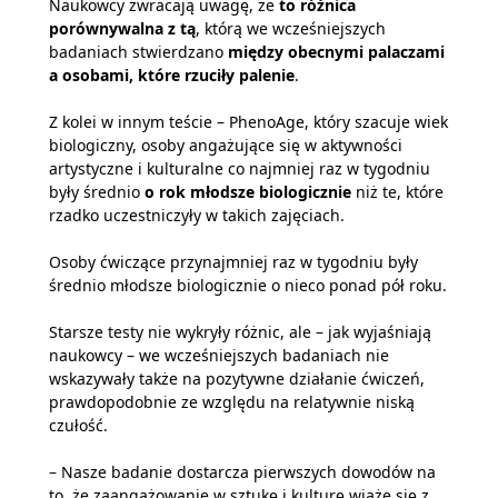
Naukowcy zwracają uwagę, że
to różnica
porównywalna z tą
, którą we wcześniejszych
badaniach stwierdzano
między obecnymi palaczami
a osobami, które rzuciły palenie
.
Z kolei w innym teście – PhenoAge, który szacuje wiek
biologiczny, osoby angażujące się w aktywności
artystyczne i kulturalne co najmniej raz w tygodniu
były średnio
o rok młodsze biologicznie
niż te, które
rzadko uczestniczyły w takich zajęciach.
Osoby ćwiczące przynajmniej raz w tygodniu były
średnio młodsze biologicznie o nieco ponad pół roku.
Starsze testy nie wykryły różnic, ale – jak wyjaśniają
naukowcy – we wcześniejszych badaniach nie
wskazywały także na pozytywne działanie ćwiczeń,
prawdopodobnie ze względu na relatywnie niską
czułość.
– Nasze badanie dostarcza pierwszych dowodów na
to, że zaangażowanie w sztukę i kulturę wiąże się z