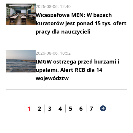
2026-08-06, 12:40
Wiceszefowa MEN: W bazach
kuratorów jest ponad 15 tys. ofert
pracy dla nauczycieli
2026-08-06, 10:52
IMGW ostrzega przed burzami i
upałami. Alert RCB dla 14
województw
1
2
3
4
5
6
7