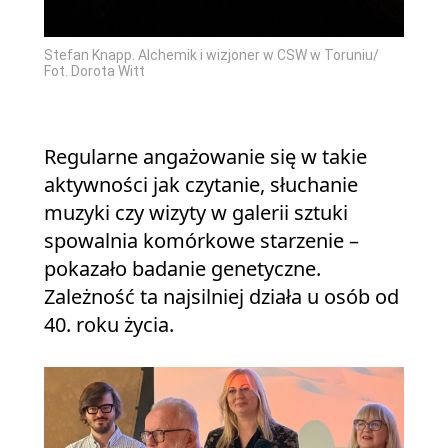
Stefan Knapp. Alchemik i wizjoner w CSW w Toruniu/
Fot. Dorota Witt
Regularne angażowanie się w takie
aktywności jak czytanie, słuchanie
muzyki czy wizyty w galerii sztuki
spowalnia komórkowe starzenie –
pokazało badanie genetyczne.
Zależność ta najsilniej działa u osób od
40. roku życia.