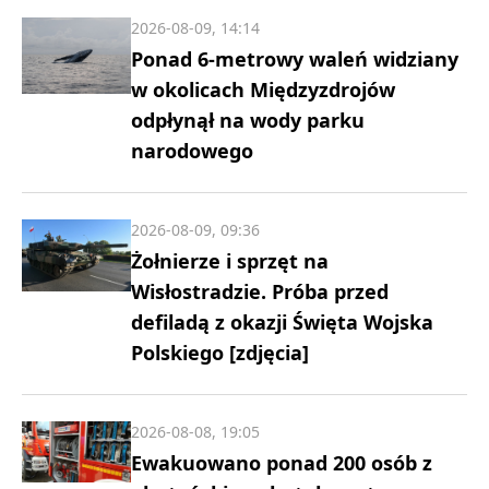
2026-08-09, 14:14
Ponad 6-metrowy waleń widziany
w okolicach Międzyzdrojów
odpłynął na wody parku
narodowego
2026-08-09, 09:36
Żołnierze i sprzęt na
Wisłostradzie. Próba przed
defiladą z okazji Święta Wojska
Polskiego [zdjęcia]
2026-08-08, 19:05
Ewakuowano ponad 200 osób z