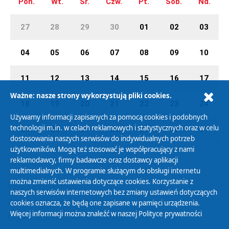
Pon.
Wt.
Śr.
Czw.
Pt.
Sob.
Nd.
27
28
29
30
01
02
03
04
05
06
07
08
09
10
11
12
13
14
15
16
17
Ważne: nasze strony wykorzystują pliki cookies.
18
19
20
21
22
23
24
Używamy informacji zapisanych za pomocą cookies i podobnych
technologii m.in. w celach reklamowych i statystycznych oraz w celu
25
26
27
28
29
30
31
dostosowania naszych serwisów do indywidualnych potrzeb
użytkowników. Mogą też stosować je współpracujący z nami
reklamodawcy, firmy badawcze oraz dostawcy aplikacji
multimedialnych. W programie służącym do obsługi internetu
można zmienić ustawienia dotyczące cookies. Korzystanie z
Polityka Prywatności
naszych serwisów internetowych bez zmiany ustawień dotyczących
Zasady korzystania z Serwisu
cookies oznacza, że będą one zapisane w pamięci urządzenia.
Więcej informacji można znaleźć w naszej
Polityce prywatności
Organizacje Pożytku Publicznego