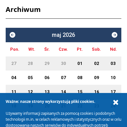
Archiwum
maj 2026
Pon.
Wt.
Śr.
Czw.
Pt.
Sob.
Nd.
27
28
29
30
01
02
03
04
05
06
07
08
09
10
11
12
13
14
15
16
17
Ważne: nasze strony wykorzystują pliki cookies.
18
19
20
21
22
23
24
Używamy informacji zapisanych za pomocą cookies i podobnych
technologii m.in. w celach reklamowych i statystycznych oraz w celu
25
26
27
28
29
30
31
dostosowania naszych serwisów do indywidualnych potrzeb