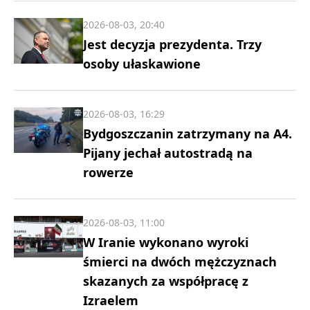
2026-08-03, 20:40
Jest decyzja prezydenta. Trzy
osoby ułaskawione
2026-08-03, 16:29
Bydgoszczanin zatrzymany na A4.
Pijany jechał autostradą na
rowerze
2026-08-03, 11:00
W Iranie wykonano wyroki
śmierci na dwóch mężczyznach
skazanych za współpracę z
Izraelem