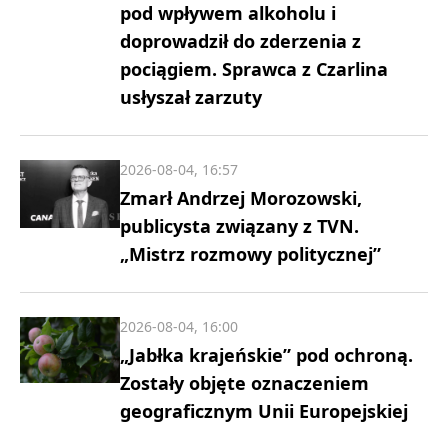
pod wpływem alkoholu i
doprowadził do zderzenia z
pociągiem. Sprawca z Czarlina
usłyszał zarzuty
2026-08-04, 16:57
Zmarł Andrzej Morozowski,
publicysta związany z TVN.
„Mistrz rozmowy politycznej”
2026-08-04, 16:00
„Jabłka krajeńskie” pod ochroną.
Zostały objęte oznaczeniem
geograficznym Unii Europejskiej