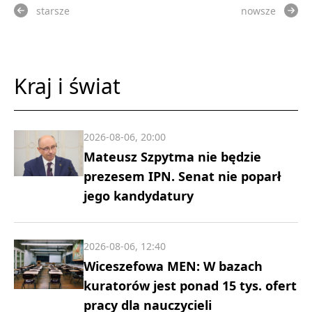
starsze
nowsze
Kraj i świat
2026-08-06, 20:00
Mateusz Szpytma nie będzie
prezesem IPN. Senat nie poparł
jego kandydatury
2026-08-06, 12:40
Wiceszefowa MEN: W bazach
kuratorów jest ponad 15 tys. ofert
pracy dla nauczycieli