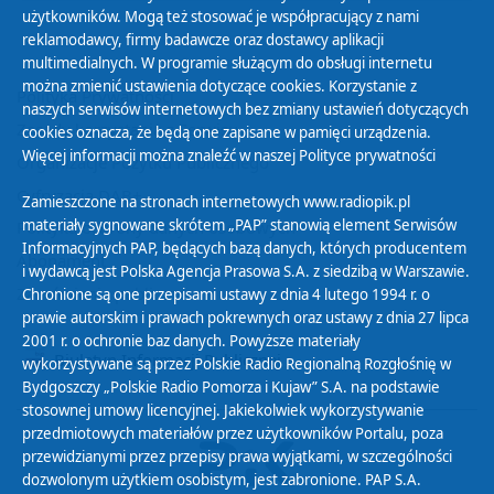
użytkowników. Mogą też stosować je współpracujący z nami
reklamodawcy, firmy badawcze oraz dostawcy aplikacji
multimedialnych. W programie służącym do obsługi internetu
można zmienić ustawienia dotyczące cookies. Korzystanie z
Polityka Prywatności
naszych serwisów internetowych bez zmiany ustawień dotyczących
Zasady korzystania z Serwisu
cookies oznacza, że będą one zapisane w pamięci urządzenia.
Więcej informacji można znaleźć w naszej
Polityce prywatności
Organizacje Pożytku Publicznego
Cyfryzacja DAB+
Zamieszczone na stronach internetowych www.radiopik.pl
materiały sygnowane skrótem „PAP” stanowią element Serwisów
Polityka ochrony danych osobowych
Informacyjnych PAP, będących bazą danych, których producentem
Abonament
i wydawcą jest Polska Agencja Prasowa S.A. z siedzibą w Warszawie.
Zamówienia publiczne
Chronione są one przepisami ustawy z dnia 4 lutego 1994 r. o
prawie autorskim i prawach pokrewnych oraz ustawy z dnia 27 lipca
2001 r. o ochronie baz danych. Powyższe materiały
Biuletyn Informacji Publicznej
wykorzystywane są przez Polskie Radio Regionalną Rozgłośnię w
Bydgoszczy „Polskie Radio Pomorza i Kujaw” S.A. na podstawie
stosownej umowy licencyjnej. Jakiekolwiek wykorzystywanie
przedmiotowych materiałów przez użytkowników Portalu, poza
przewidzianymi przez przepisy prawa wyjątkami, w szczególności
dozwolonym użytkiem osobistym, jest zabronione. PAP S.A.