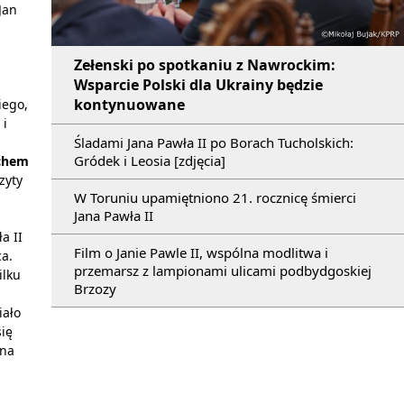
Jan
Zełenski po spotkaniu z Nawrockim:
Wsparcie Polski dla Ukrainy będzie
kontynuowane
iego,
 i
Śladami Jana Pawła II po Borach Tucholskich:
Gródek i Leosia [zdjęcia]
achem
zyty
W Toruniu upamiętniono 21. rocznicę śmierci
Jana Pawła II
a II
Film o Janie Pawle II, wspólna modlitwa i
ca.
przemarsz z lampionami ulicami podbydgoskiej
ilku
Brzozy
iało
się
 na