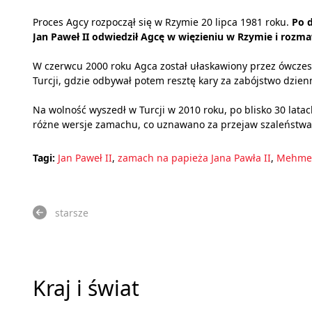
Proces Agcy rozpoczął się w Rzymie 20 lipca 1981 roku.
Po 
Jan Paweł II odwiedził Agcę w więzieniu w Rzymie i rozma
W czerwcu 2000 roku Agca został ułaskawiony przez ówczes
Turcji, gdzie odbywał potem resztę kary za zabójstwo dzien
Na wolność wyszedł w Turcji w 2010 roku, po blisko 30 lata
różne wersje zamachu, co uznawano za przejaw szaleństwa
Tagi:
Jan Paweł II
,
zamach na papieża Jana Pawła II
,
Mehmet
starsze
Kraj i świat