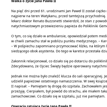
Walka o życie Jana Pawła II
Na pięć dni przed 61. urodzinami Jan Paweł II został ciężko 
najpierw na teren Watykanu, przed tamtejszą przychodnię.
lekarz doktor Renato Buzzonetti stwierdził, że stan z powod
natychmiastowym przewiezieniu papieża do Polikliniki Geme
O tym, co się działo w ambulansie, opowiedział potem medi
w chwili zamachu stał w pobliżu punktu medycznego. – Kare
– W pośpiechu zapomniano przymocować łóżko, na którym leż
siedzącego obok asystenta. Do tego w karetce przestała dzi
Zakonnik relacjonował, co działo się po dotarciu do poliklini
Zdecydowano, że Ojciec Święty będzie operowany natychmi
Jednak nie można było znaleźć klucza do sali operacyjnej. Jed
udzielił papieżowi ostatniego namaszczenia. W swej książc
II napisał: – Pamiętam tę drogę do szpitala. Zachowałem j
przeżyję. Cierpiałem, był powód do strachu, ale miałem ta
zamachowcowi. Co działo się w szpitalu, już nie pamiętam.
Operacja ratująca życie Jana Pawła II