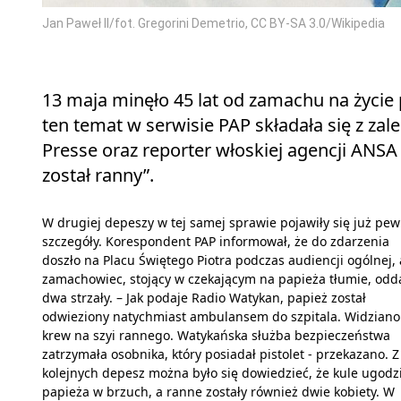
Jan Paweł II/fot. Gregorini Demetrio, CC BY-SA 3.0/Wikipedia
13 maja minęło 45 lat od zamachu na życie
ten temat w serwisie PAP składała się z za
Presse oraz reporter włoskiej agencji ANSA 
został ranny”.
W drugiej depeszy w tej samej sprawie pojawiły się już pe
szczegóły. Korespondent PAP informował, że do zdarzenia
doszło na Placu Świętego Piotra podczas audiencji ogólnej, 
zamachowiec, stojący w czekającym na papieża tłumie, odd
dwa strzały. – Jak podaje Radio Watykan, papież został
odwieziony natychmiast ambulansem do szpitala. Widziano
krew na szyi rannego. Watykańska służba bezpieczeństwa
zatrzymała osobnika, który posiadał pistolet - przekazano. Z
kolejnych depesz można było się dowiedzieć, że kule ugodzi
papieża w brzuch, a ranne zostały również dwie kobiety. W