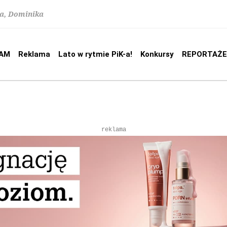
na, Dominika
AM
Reklama
Lato w rytmie PiK-a!
Konkursy
REPORTAŻE
reklama