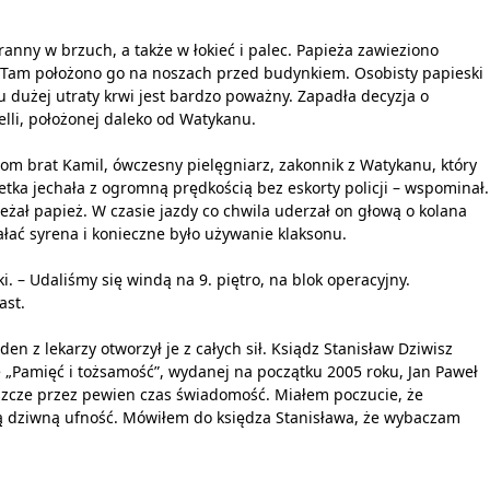
ranny w brzuch, a także w łokieć i palec. Papieża zawieziono
 Tam położono go na noszach przed budynkiem. Osobisty papieski
u dużej utraty krwi jest bardzo poważny. Zapadła decyzja o
lli, położonej daleko od Watykanu.
om brat Kamil, ówczesny pielęgniarz, zakonnik z Watykanu, który
tka jechała z ogromną prędkością bez eskorty policji – wspominał.
ał papież. W czasie jazdy co chwila uderzał on głową o kolana
ałać syrena i konieczne było używanie klaksonu.
ki. – Udaliśmy się windą na 9. piętro, na blok operacyjny.
ast.
en z lekarzy otworzył je z całych sił. Ksiądz Stanisław Dziwisz
e „Pamięć i tożsamość”, wydanej na początku 2005 roku, Jan Paweł
eszcze przez pewien czas świadomość. Miałem poczucie, że
ką dziwną ufność. Mówiłem do księdza Stanisława, że wybaczam