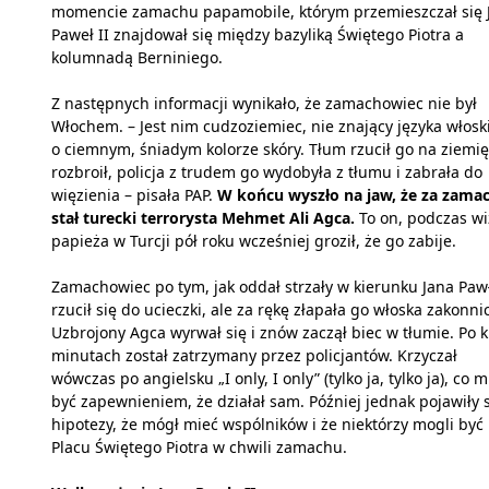
momencie zamachu papamobile, którym przemieszczał się 
Paweł II znajdował się między bazyliką Świętego Piotra a
kolumnadą Berniniego.
Z następnych informacji wynikało, że zamachowiec nie był
Włochem. – Jest nim cudzoziemiec, nie znający języka włosk
o ciemnym, śniadym kolorze skóry. Tłum rzucił go na ziemię
rozbroił, policja z trudem go wydobyła z tłumu i zabrała do
więzienia – pisała PAP.
W końcu wyszło na jaw, że za zam
stał turecki terrorysta Mehmet Ali Agca.
To on, podczas
wi
papieża w Turcji pół roku wcześniej groził, że go zabije.
Zamachowiec po tym, jak oddał strzały w kierunku Jana Pawł
rzucił się do ucieczki, ale za rękę złapała go włoska zakonni
Uzbrojony Agca wyrwał się i znów zaczął biec w tłumie. Po k
minutach został zatrzymany przez policjantów. Krzyczał
wówczas po angielsku „I only, I only” (tylko ja, tylko ja), co m
być zapewnieniem, że działał sam. Później jednak pojawiły 
hipotezy, że mógł mieć wspólników i że niektórzy mogli być
Placu Świętego Piotra w chwili zamachu.