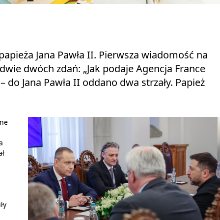
 papieża Jana Pawła II. Pierwsza wiadomość na
ledwie dwóch zdań: „Jak podaje Agencja France
– do Jana Pawła II oddano dwa strzały. Papież
wne
a
ał
ły