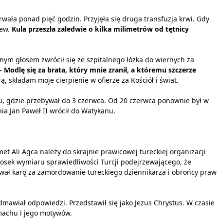
Trwała ponad pięć godzin. Przyjęła się druga transfuzja krwi. Gdy
rew.
Kula przeszła zaledwie o kilka milimetrów od tętnicy
nym głosem zwrócił się ze szpitalnego łóżka do wiernych za
- Modlę się za brata, który mnie zranił, a któremu szczerze
 składam moje cierpienie w ofierze za Kościół i świat.
u, gdzie przebywał do 3 czerwca. Od 20 czerwca ponownie był w
ia Jan Paweł II wrócił do Watykanu.
t Ali Agca należy do skrajnie prawicowej tureckiej organizacji
niosek wymiaru sprawiedliwości Turcji podejrzewającego, że
ywał karę za zamordowanie tureckiego dziennikarza i obrońcy praw
mawiał odpowiedzi. Przedstawił się jako Jezus Chrystus. W czasie
machu i jego motywów.