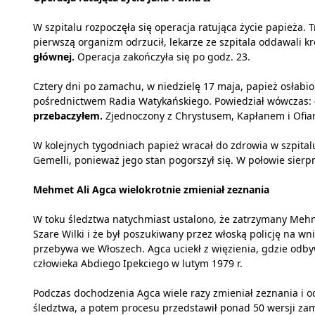
W szpitalu rozpoczęła się operacja ratująca życie papieża. 
pierwszą organizm odrzucił, lekarze ze szpitala oddawali k
głównej.
Operacja zakończyła się po godz. 23.
Cztery dni po zamachu, w niedzielę 17 maja, papież osłabio
pośrednictwem Radia Watykańskiego. Powiedział wówczas:
przebaczyłem.
Zjednoczony z Chrystusem, Kapłanem i Ofiarą,
W kolejnych tygodniach papież wracał do zdrowia w szpital
Gemelli, ponieważ jego stan pogorszył się. W połowie sierpn
Mehmet Ali Agca wielokrotnie zmieniał zeznania
W toku śledztwa natychmiast ustalono, że zatrzymany Mehme
Szare Wilki i że był poszukiwany przez włoską policję na w
przebywa we Włoszech. Agca uciekł z więzienia, gdzie odb
człowieka Abdiego Ipekciego w lutym 1979 r.
Podczas dochodzenia Agca wiele razy zmieniał zeznania i od
śledztwa, a potem procesu przedstawił ponad 50 wersji za