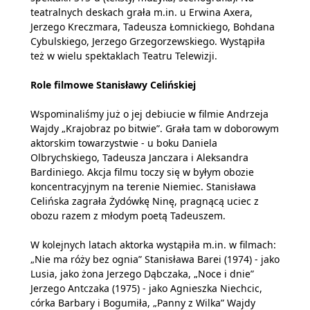
teatralnych deskach grała m.in. u Erwina Axera,
Jerzego Kreczmara, Tadeusza Łomnickiego, Bohdana
Cybulskiego, Jerzego Grzegorzewskiego. Wystąpiła
też w wielu spektaklach Teatru Telewizji.
Role filmowe Stanisławy Celińskiej
Wspominaliśmy już o jej debiucie w filmie Andrzeja
Wajdy „Krajobraz po bitwie”. Grała tam w doborowym
aktorskim towarzystwie - u boku Daniela
Olbrychskiego, Tadeusza Janczara i Aleksandra
Bardiniego. Akcja filmu toczy się w byłym obozie
koncentracyjnym na terenie Niemiec. Stanisława
Celińska zagrała Żydówkę Ninę, pragnącą uciec z
obozu razem z młodym poetą Tadeuszem.
W kolejnych latach aktorka wystąpiła m.in. w filmach:
„Nie ma róży bez ognia” Stanisława Barei (1974) - jako
Lusia, jako żona Jerzego Dąbczaka, „Noce i dnie”
Jerzego Antczaka (1975) - jako Agnieszka Niechcic,
córka Barbary i Bogumiła, „Panny z Wilka” Wajdy