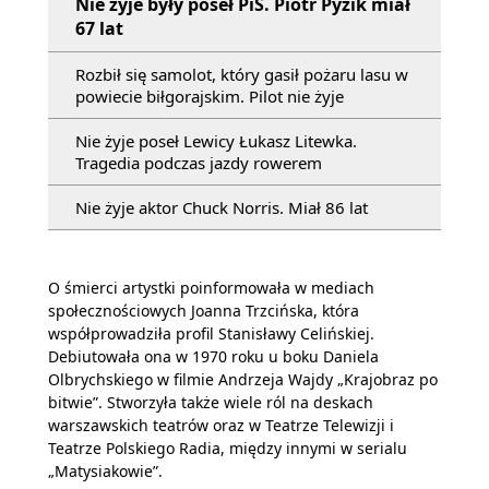
Nie żyje były poseł PiS. Piotr Pyzik miał
67 lat
Rozbił się samolot, który gasił pożaru lasu w
powiecie biłgorajskim. Pilot nie żyje
Nie żyje poseł Lewicy Łukasz Litewka.
Tragedia podczas jazdy rowerem
Nie żyje aktor Chuck Norris. Miał 86 lat
O śmierci artystki poinformowała w mediach
społecznościowych Joanna Trzcińska, która
współprowadziła profil Stanisławy Celińskiej.
Debiutowała ona w 1970 roku u boku Daniela
Olbrychskiego w filmie Andrzeja Wajdy „Krajobraz po
bitwie”. Stworzyła także wiele ról na deskach
warszawskich teatrów oraz w Teatrze Telewizji i
Teatrze Polskiego Radia, między innymi w serialu
„Matysiakowie”.