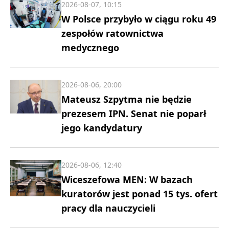
2026-08-07, 10:15
W Polsce przybyło w ciągu roku 49
zespołów ratownictwa
medycznego
2026-08-06, 20:00
Mateusz Szpytma nie będzie
prezesem IPN. Senat nie poparł
jego kandydatury
2026-08-06, 12:40
Wiceszefowa MEN: W bazach
kuratorów jest ponad 15 tys. ofert
pracy dla nauczycieli