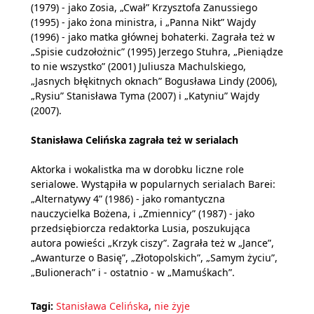
(1979) - jako Zosia, „Cwał” Krzysztofa Zanussiego
(1995) - jako żona ministra, i „Panna Nikt” Wajdy
(1996) - jako matka głównej bohaterki. Zagrała też w
„Spisie cudzołożnic” (1995) Jerzego Stuhra, „Pieniądze
to nie wszystko” (2001) Juliusza Machulskiego,
„Jasnych błękitnych oknach” Bogusława Lindy (2006),
„Rysiu” Stanisława Tyma (2007) i „Katyniu” Wajdy
(2007).
Stanisława Celińska zagrała też w serialach
Aktorka i wokalistka ma w dorobku liczne role
serialowe. Wystąpiła w popularnych serialach Barei:
„Alternatywy 4” (1986) - jako romantyczna
nauczycielka Bożena, i „Zmiennicy” (1987) - jako
przedsiębiorcza redaktorka Lusia, poszukująca
autora powieści „Krzyk ciszy”. Zagrała też w „Jance”,
„Awanturze o Basię”, „Złotopolskich”, „Samym życiu”,
„Bulionerach” i - ostatnio - w „Mamuśkach”.
Tagi:
Stanisława Celińska
,
nie żyje