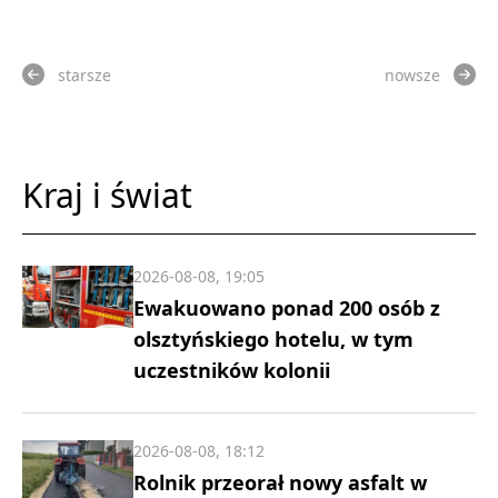
starsze
nowsze
Kraj i świat
2026-08-08, 19:05
Ewakuowano ponad 200 osób z
olsztyńskiego hotelu, w tym
uczestników kolonii
2026-08-08, 18:12
Rolnik przeorał nowy asfalt w