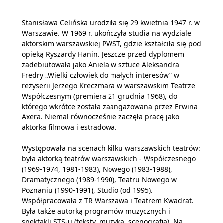
Stanisława Celińska urodziła się 29 kwietnia 1947 r. w
Warszawie. W 1969 r. ukończyła studia na wydziale
aktorskim warszawskiej PWST, gdzie kształciła się pod
opieką Ryszardy Hanin. Jeszcze przed dyplomem
zadebiutowała jako Aniela w sztuce Aleksandra
Fredry „Wielki człowiek do małych interesów” w
reżyserii Jerzego Kreczmara w warszawskim Teatrze
Współczesnym (premiera 21 grudnia 1968), do
którego wkrótce została zaangażowana przez Erwina
Axera. Niemal równocześnie zaczęła pracę jako
aktorka filmowa i estradowa.
Występowała na scenach kilku warszawskich teatrów:
była aktorką teatrów warszawskich - Współczesnego
(1969-1974, 1981-1983), Nowego (1983-1988),
Dramatycznego (1989-1990), Teatru Nowego w
Poznaniu (1990-1991), Studio (od 1995).
Współpracowała z TR Warszawa i Teatrem Kwadrat.
Była także autorką programów muzycznych i
spektakli STS-u (teksty, muzyka, scenografia). Na