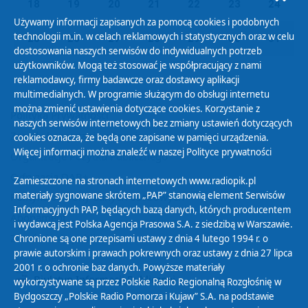
18
19
20
21
22
23
24
Używamy informacji zapisanych za pomocą cookies i podobnych
technologii m.in. w celach reklamowych i statystycznych oraz w celu
25
26
27
28
29
30
31
dostosowania naszych serwisów do indywidualnych potrzeb
użytkowników. Mogą też stosować je współpracujący z nami
reklamodawcy, firmy badawcze oraz dostawcy aplikacji
multimedialnych. W programie służącym do obsługi internetu
można zmienić ustawienia dotyczące cookies. Korzystanie z
Polityka Prywatności
naszych serwisów internetowych bez zmiany ustawień dotyczących
Zasady korzystania z Serwisu
cookies oznacza, że będą one zapisane w pamięci urządzenia.
Więcej informacji można znaleźć w naszej
Polityce prywatności
Organizacje Pożytku Publicznego
Cyfryzacja DAB+
Zamieszczone na stronach internetowych www.radiopik.pl
materiały sygnowane skrótem „PAP” stanowią element Serwisów
Polityka ochrony danych osobowych
Informacyjnych PAP, będących bazą danych, których producentem
Abonament
i wydawcą jest Polska Agencja Prasowa S.A. z siedzibą w Warszawie.
Zamówienia publiczne
Chronione są one przepisami ustawy z dnia 4 lutego 1994 r. o
prawie autorskim i prawach pokrewnych oraz ustawy z dnia 27 lipca
2001 r. o ochronie baz danych. Powyższe materiały
Biuletyn Informacji Publicznej
wykorzystywane są przez Polskie Radio Regionalną Rozgłośnię w
Bydgoszczy „Polskie Radio Pomorza i Kujaw” S.A. na podstawie