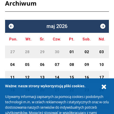
Archiwum
maj 2026
Pon.
Wt.
Śr.
Czw.
Pt.
Sob.
Nd.
27
28
29
30
01
02
03
04
05
06
07
08
09
10
11
12
13
14
15
16
17
Ważne: nasze strony wykorzystują pliki cookies.
18
19
20
21
22
23
24
Używamy informacji zapisanych za pomocą cookies i podobnych
technologii m.in. w celach reklamowych i statystycznych oraz w celu
25
26
27
28
29
30
31
dostosowania naszych serwisów do indywidualnych potrzeb
użytkowników. Mogą też stosować je współpracujący z nami