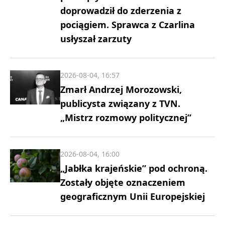
doprowadził do zderzenia z
pociągiem. Sprawca z Czarlina
usłyszał zarzuty
2026-08-04, 16:57
Zmarł Andrzej Morozowski,
publicysta związany z TVN.
„Mistrz rozmowy politycznej”
2026-08-04, 16:00
„Jabłka krajeńskie” pod ochroną.
Zostały objęte oznaczeniem
geograficznym Unii Europejskiej