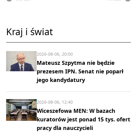
Kraj i świat
2026-08-06, 20:00
Mateusz Szpytma nie będzie
prezesem IPN. Senat nie poparł
jego kandydatury
2026-08-06, 12:40
Wiceszefowa MEN: W bazach
kuratorów jest ponad 15 tys. ofert
pracy dla nauczycieli