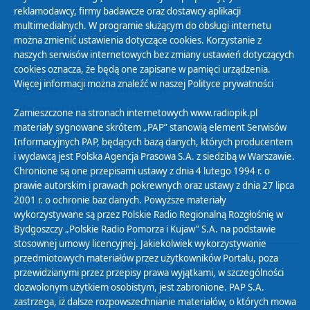
reklamodawcy, firmy badawcze oraz dostawcy aplikacji
multimedialnych. W programie służącym do obsługi internetu
można zmienić ustawienia dotyczące cookies. Korzystanie z
Polityka Prywatności
naszych serwisów internetowych bez zmiany ustawień dotyczących
Zasady korzystania z Serwisu
cookies oznacza, że będą one zapisane w pamięci urządzenia.
Więcej informacji można znaleźć w naszej
Polityce prywatności
Organizacje Pożytku Publicznego
Cyfryzacja DAB+
Zamieszczone na stronach internetowych www.radiopik.pl
materiały sygnowane skrótem „PAP” stanowią element Serwisów
Polityka ochrony danych osobowych
Informacyjnych PAP, będących bazą danych, których producentem
Abonament
i wydawcą jest Polska Agencja Prasowa S.A. z siedzibą w Warszawie.
Zamówienia publiczne
Chronione są one przepisami ustawy z dnia 4 lutego 1994 r. o
prawie autorskim i prawach pokrewnych oraz ustawy z dnia 27 lipca
2001 r. o ochronie baz danych. Powyższe materiały
Biuletyn Informacji Publicznej
wykorzystywane są przez Polskie Radio Regionalną Rozgłośnię w
Bydgoszczy „Polskie Radio Pomorza i Kujaw” S.A. na podstawie
stosownej umowy licencyjnej. Jakiekolwiek wykorzystywanie
przedmiotowych materiałów przez użytkowników Portalu, poza
przewidzianymi przez przepisy prawa wyjątkami, w szczególności
dozwolonym użytkiem osobistym, jest zabronione. PAP S.A.
zastrzega, iż dalsze rozpowszechnianie materiałów, o których mowa