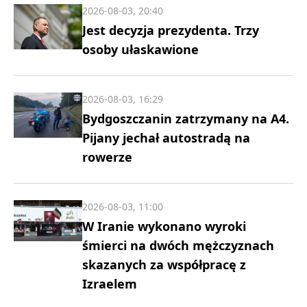
2026-08-03, 20:40
Jest decyzja prezydenta. Trzy
osoby ułaskawione
2026-08-03, 16:29
Bydgoszczanin zatrzymany na A4.
Pijany jechał autostradą na
rowerze
2026-08-03, 11:00
W Iranie wykonano wyroki
śmierci na dwóch mężczyznach
skazanych za współpracę z
Izraelem