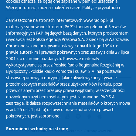
Zasady korzystania z Serwisu
cookies oznacza, że będą one zapisane w pamięci urządzenia.
Więcej informacji można znaleźć w naszej
Polityce prywatności
Organizacje Pożytku Publicznego
Cyfryzacja DAB+
Zamieszczone na stronach internetowych www.radiopik.pl
materiały sygnowane skrótem „PAP” stanowią element Serwisów
Polityka ochrony danych osobowych
Informacyjnych PAP, będących bazą danych, których producentem
Abonament
i wydawcą jest Polska Agencja Prasowa S.A. z siedzibą w Warszawie.
Zamówienia publiczne
Chronione są one przepisami ustawy z dnia 4 lutego 1994 r. o
prawie autorskim i prawach pokrewnych oraz ustawy z dnia 27 lipca
2001 r. o ochronie baz danych. Powyższe materiały
Biuletyn Informacji Publicznej
wykorzystywane są przez Polskie Radio Regionalną Rozgłośnię w
Bydgoszczy „Polskie Radio Pomorza i Kujaw” S.A. na podstawie
stosownej umowy licencyjnej. Jakiekolwiek wykorzystywanie
przedmiotowych materiałów przez użytkowników Portalu, poza
przewidzianymi przez przepisy prawa wyjątkami, w szczególności
dozwolonym użytkiem osobistym, jest zabronione. PAP S.A.
zastrzega, iż dalsze rozpowszechnianie materiałów, o których mowa
w art. 25 ust. 1 pkt. b) ustawy o prawie autorskim i prawach
pokrewnych, jest zabronione.
Rozumiem i wchodzę na stronę
Projekt i realizacja: © 2022
Webtom.pl
/
strony www Piła