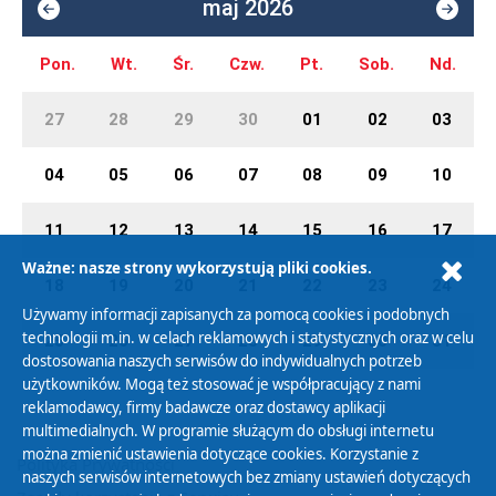
maj 2026
Pon.
Wt.
Śr.
Czw.
Pt.
Sob.
Nd.
27
28
29
30
01
02
03
04
05
06
07
08
09
10
11
12
13
14
15
16
17
Ważne: nasze strony wykorzystują pliki cookies.
18
19
20
21
22
23
24
Używamy informacji zapisanych za pomocą cookies i podobnych
technologii m.in. w celach reklamowych i statystycznych oraz w celu
25
26
27
28
29
30
31
dostosowania naszych serwisów do indywidualnych potrzeb
użytkowników. Mogą też stosować je współpracujący z nami
reklamodawcy, firmy badawcze oraz dostawcy aplikacji
multimedialnych. W programie służącym do obsługi internetu
można zmienić ustawienia dotyczące cookies. Korzystanie z
Polityka Prywatności
naszych serwisów internetowych bez zmiany ustawień dotyczących