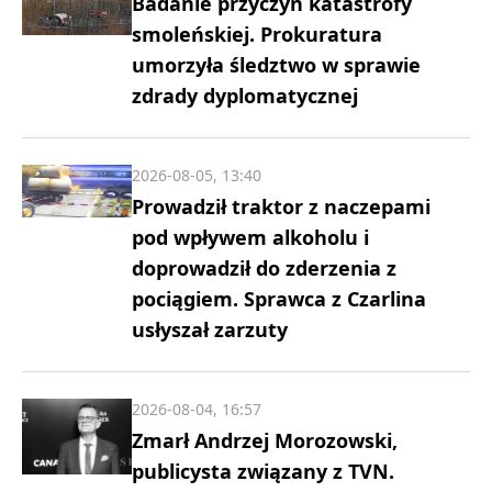
Badanie przyczyn katastrofy
smoleńskiej. Prokuratura
umorzyła śledztwo w sprawie
zdrady dyplomatycznej
2026-08-05, 13:40
Prowadził traktor z naczepami
pod wpływem alkoholu i
doprowadził do zderzenia z
pociągiem. Sprawca z Czarlina
usłyszał zarzuty
2026-08-04, 16:57
Zmarł Andrzej Morozowski,
publicysta związany z TVN.