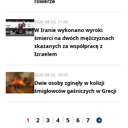
rowerze
2026-08-03, 11:00
W Iranie wykonano wyroki
śmierci na dwóch mężczyznach
skazanych za współpracę z
Izraelem
2026-08-02, 20:03
Dwie osoby zginęły w kolizji
śmigłowców gaśniczych w Grecji
1
2
3
4
5
6
7