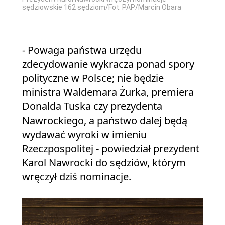
sędziowskie 162 sędziom/Fot. PAP/Marcin Obara
- Powaga państwa urzędu
zdecydowanie wykracza ponad spory
polityczne w Polsce; nie będzie
ministra Waldemara Żurka, premiera
Donalda Tuska czy prezydenta
Nawrockiego, a państwo dalej będą
wydawać wyroki w imieniu
Rzeczpospolitej - powiedział prezydent
Karol Nawrocki do sędziów, którym
wręczył dziś nominacje.