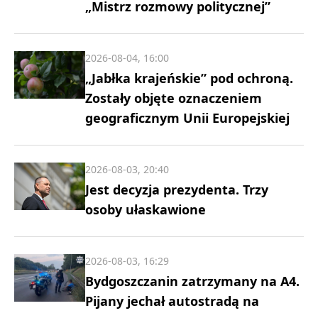
„Mistrz rozmowy politycznej”
2026-08-04, 16:00
„Jabłka krajeńskie” pod ochroną.
Zostały objęte oznaczeniem
geograficznym Unii Europejskiej
2026-08-03, 20:40
Jest decyzja prezydenta. Trzy
osoby ułaskawione
2026-08-03, 16:29
Bydgoszczanin zatrzymany na A4.
Pijany jechał autostradą na