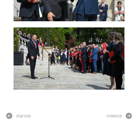
starsze
nowsze