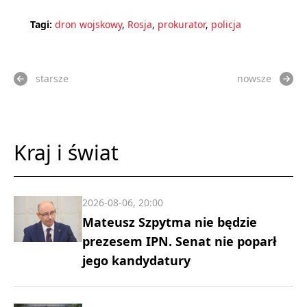
Tagi:
dron wojskowy
,
Rosja
,
prokurator
,
policja
starsze
nowsze
Kraj i świat
2026-08-06, 20:00
Mateusz Szpytma nie będzie
prezesem IPN. Senat nie poparł
jego kandydatury