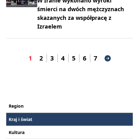
W Iranie wykonano wyroki
śmierci na dwóch mężczyznach
skazanych za współpracę z
Izraelem
1
2
3
4
5
6
7
Region
Kraj i świat
Kultura