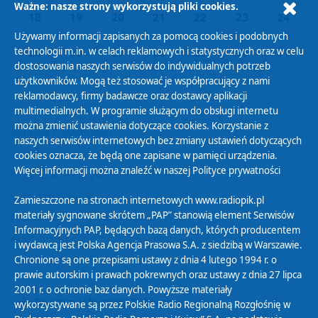
Ważne: nasze strony wykorzystują pliki cookies.
18
19
20
21
22
23
24
Używamy informacji zapisanych za pomocą cookies i podobnych
technologii m.in. w celach reklamowych i statystycznych oraz w celu
25
26
27
28
29
30
31
dostosowania naszych serwisów do indywidualnych potrzeb
użytkowników. Mogą też stosować je współpracujący z nami
reklamodawcy, firmy badawcze oraz dostawcy aplikacji
multimedialnych. W programie służącym do obsługi internetu
można zmienić ustawienia dotyczące cookies. Korzystanie z
Polityka Prywatności
naszych serwisów internetowych bez zmiany ustawień dotyczących
Zasady korzystania z Serwisu
cookies oznacza, że będą one zapisane w pamięci urządzenia.
Więcej informacji można znaleźć w naszej
Polityce prywatności
Organizacje Pożytku Publicznego
Cyfryzacja DAB+
Zamieszczone na stronach internetowych www.radiopik.pl
materiały sygnowane skrótem „PAP” stanowią element Serwisów
Polityka ochrony danych osobowych
Informacyjnych PAP, będących bazą danych, których producentem
Abonament
i wydawcą jest Polska Agencja Prasowa S.A. z siedzibą w Warszawie.
Zamówienia publiczne
Chronione są one przepisami ustawy z dnia 4 lutego 1994 r. o
prawie autorskim i prawach pokrewnych oraz ustawy z dnia 27 lipca
2001 r. o ochronie baz danych. Powyższe materiały
Biuletyn Informacji Publicznej
wykorzystywane są przez Polskie Radio Regionalną Rozgłośnię w