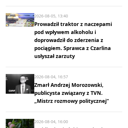
2026-08-05, 13:40
Prowadził traktor z naczepami
pod wpływem alkoholu i
doprowadził do zderzenia z
pociągiem. Sprawca z Czarlina
usłyszał zarzuty
2026-08-04, 16:57
Zmarł Andrzej Morozowski,
publicysta związany z TVN.
„Mistrz rozmowy politycznej”
2026-08-04, 16:00