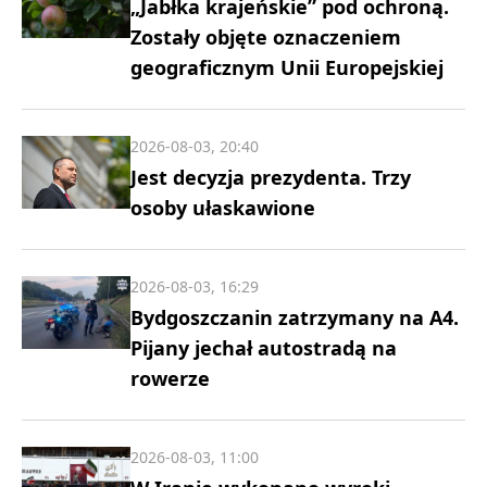
„Jabłka krajeńskie” pod ochroną.
Zostały objęte oznaczeniem
geograficznym Unii Europejskiej
2026-08-03, 20:40
Jest decyzja prezydenta. Trzy
osoby ułaskawione
2026-08-03, 16:29
Bydgoszczanin zatrzymany na A4.
Pijany jechał autostradą na
rowerze
2026-08-03, 11:00