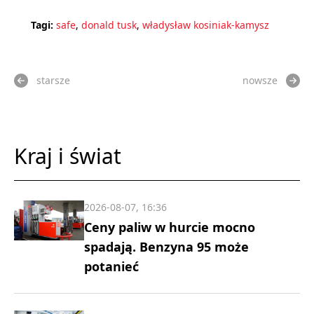
Tagi:
safe
,
donald tusk
,
władysław kosiniak-kamysz
starsze
nowsze
Kraj i świat
2026-08-07, 16:36
Ceny paliw w hurcie mocno
spadają. Benzyna 95 może
potanieć