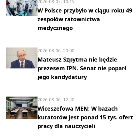
2026-08-07, 10:15
W Polsce przybyło w ciągu roku 49
zespołów ratownictwa
medycznego
2026-08-06, 20:00
Mateusz Szpytma nie będzie
prezesem IPN. Senat nie poparł
jego kandydatury
2026-08-06, 12:40
Wiceszefowa MEN: W bazach
kuratorów jest ponad 15 tys. ofert
pracy dla nauczycieli