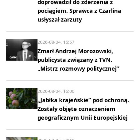
doprowadził do zderzenia z
pociągiem. Sprawca z Czarlina
usłyszał zarzuty
2026-08-04, 16:57
Zmarł Andrzej Morozowski,
publicysta związany z TVN.
„Mistrz rozmowy politycznej”
2026-08-04, 16:00
„Jabłka krajeńskie” pod ochroną.
Zostały objęte oznaczeniem
geograficznym Unii Europejskiej