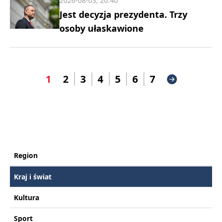
2026-08-03, 20:40
Jest decyzja prezydenta. Trzy
osoby ułaskawione
1
2
3
4
5
6
7
Region
Kraj i świat
Kultura
Sport