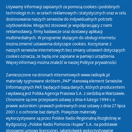
Używamy informacji zapisanych za pomocą cookies i podobnych
technologii m.in. w celach reklamowych i statystycznych oraz w celu
25
26
27
28
29
30
31
dostosowania naszych serwisów do indywidualnych potrzeb
użytkowników. Mogą też stosować je współpracujący z nami
reklamodawcy, firmy badawcze oraz dostawcy aplikacji
multimedialnych. W programie służącym do obsługi internetu
można zmienić ustawienia dotyczące cookies. Korzystanie z
Polityka Prywatności
naszych serwisów internetowych bez zmiany ustawień dotyczących
Zasady korzystania z Serwisu
cookies oznacza, że będą one zapisane w pamięci urządzenia.
Więcej informacji można znaleźć w naszej
Polityce prywatności
Organizacje Pożytku Publicznego
Cyfryzacja DAB+
Zamieszczone na stronach internetowych www.radiopik.pl
materiały sygnowane skrótem „PAP” stanowią element Serwisów
Polityka ochrony danych osobowych
Informacyjnych PAP, będących bazą danych, których producentem
Abonament
i wydawcą jest Polska Agencja Prasowa S.A. z siedzibą w Warszawie.
Zamówienia publiczne
Chronione są one przepisami ustawy z dnia 4 lutego 1994 r. o
prawie autorskim i prawach pokrewnych oraz ustawy z dnia 27 lipca
2001 r. o ochronie baz danych. Powyższe materiały
Biuletyn Informacji Publicznej
wykorzystywane są przez Polskie Radio Regionalną Rozgłośnię w
Bydgoszczy „Polskie Radio Pomorza i Kujaw” S.A. na podstawie
stosownej umowy licencyjnej. Jakiekolwiek wykorzystywanie