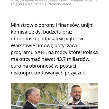
MON, wicepremiera Władysława Kosiniaka-Kamysza (na
zdjęciu z lewej)/fot. PAP/Marcin Obara
Ministrowie obrony i finansów, unijni
komisarze ds. budżetu oraz
obronności podpisali w piątek w
Warszawie umowę dotyczącą
programu SAFE, na mocy której Polska
ma otrzymać nawet 43,7 miliardów
euro na obronność w postaci
niskooprocentowanych pożyczek.