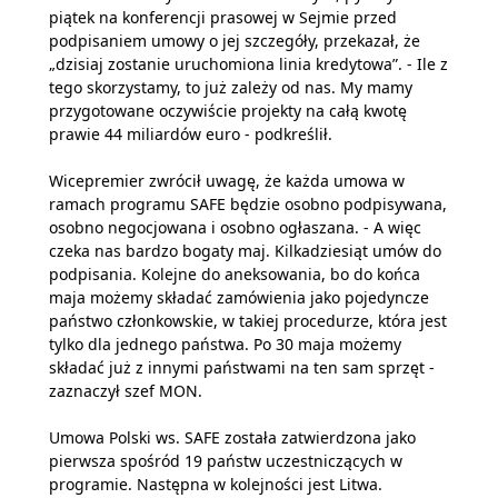
piątek na konferencji prasowej w Sejmie przed
podpisaniem umowy o jej szczegóły, przekazał, że
„dzisiaj zostanie uruchomiona linia kredytowa”. - Ile z
tego skorzystamy, to już zależy od nas. My mamy
przygotowane oczywiście projekty na całą kwotę
prawie 44 miliardów euro - podkreślił.
Wicepremier zwrócił uwagę, że każda umowa w
ramach programu SAFE będzie osobno podpisywana,
osobno negocjowana i osobno ogłaszana. - A więc
czeka nas bardzo bogaty maj. Kilkadziesiąt umów do
podpisania. Kolejne do aneksowania, bo do końca
maja możemy składać zamówienia jako pojedyncze
państwo członkowskie, w takiej procedurze, która jest
tylko dla jednego państwa. Po 30 maja możemy
składać już z innymi państwami na ten sam sprzęt -
zaznaczył szef MON.
Umowa Polski ws. SAFE została zatwierdzona jako
pierwsza spośród 19 państw uczestniczących w
programie. Następna w kolejności jest Litwa.