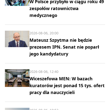
W Polsce przybyło w ciągu roku 49
zespołów ratownictwa
medycznego
2026-08-06, 20:00
Mateusz Szpytma nie będzie
prezesem IPN. Senat nie poparł
jego kandydatury
2026-08-06, 12:40
Wiceszefowa MEN: W bazach
kuratorów jest ponad 15 tys. ofert
pracy dla nauczycieli