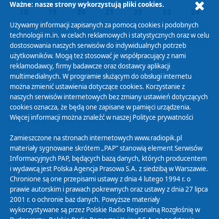
Ważne: nasze strony wykorzystują pliki cookies.
18
19
20
21
22
23
24
Używamy informacji zapisanych za pomocą cookies i podobnych
technologii m.in. w celach reklamowych i statystycznych oraz w celu
25
26
27
28
29
30
31
dostosowania naszych serwisów do indywidualnych potrzeb
użytkowników. Mogą też stosować je współpracujący z nami
reklamodawcy, firmy badawcze oraz dostawcy aplikacji
multimedialnych. W programie służącym do obsługi internetu
można zmienić ustawienia dotyczące cookies. Korzystanie z
Polityka Prywatności
naszych serwisów internetowych bez zmiany ustawień dotyczących
Zasady korzystania z Serwisu
cookies oznacza, że będą one zapisane w pamięci urządzenia.
Więcej informacji można znaleźć w naszej
Polityce prywatności
Organizacje Pożytku Publicznego
Cyfryzacja DAB+
Zamieszczone na stronach internetowych www.radiopik.pl
materiały sygnowane skrótem „PAP” stanowią element Serwisów
Polityka ochrony danych osobowych
Informacyjnych PAP, będących bazą danych, których producentem
Abonament
i wydawcą jest Polska Agencja Prasowa S.A. z siedzibą w Warszawie.
Zamówienia publiczne
Chronione są one przepisami ustawy z dnia 4 lutego 1994 r. o
prawie autorskim i prawach pokrewnych oraz ustawy z dnia 27 lipca
2001 r. o ochronie baz danych. Powyższe materiały
Biuletyn Informacji Publicznej
wykorzystywane są przez Polskie Radio Regionalną Rozgłośnię w