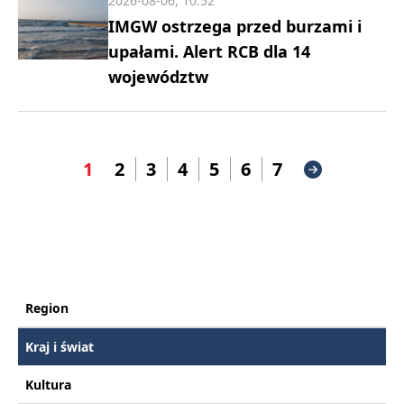
2026-08-06, 10:52
IMGW ostrzega przed burzami i
upałami. Alert RCB dla 14
województw
1
2
3
4
5
6
7
Region
Kraj i świat
Kultura