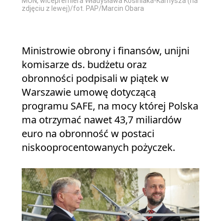
MON, wicepremiera Władysława Kosiniaka-Kamysza (na
zdjęciu z lewej)/fot. PAP/Marcin Obara
Ministrowie obrony i finansów, unijni
komisarze ds. budżetu oraz
obronności podpisali w piątek w
Warszawie umowę dotyczącą
programu SAFE, na mocy której Polska
ma otrzymać nawet 43,7 miliardów
euro na obronność w postaci
niskooprocentowanych pożyczek.