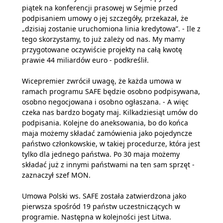
piątek na konferencji prasowej w Sejmie przed
podpisaniem umowy o jej szczegóły, przekazał, że
„dzisiaj zostanie uruchomiona linia kredytowa”. - Ile z
tego skorzystamy, to już zależy od nas. My mamy
przygotowane oczywiście projekty na całą kwotę
prawie 44 miliardów euro - podkreślił.
Wicepremier zwrócił uwagę, że każda umowa w
ramach programu SAFE będzie osobno podpisywana,
osobno negocjowana i osobno ogłaszana. - A więc
czeka nas bardzo bogaty maj. Kilkadziesiąt umów do
podpisania. Kolejne do aneksowania, bo do końca
maja możemy składać zamówienia jako pojedyncze
państwo członkowskie, w takiej procedurze, która jest
tylko dla jednego państwa. Po 30 maja możemy
składać już z innymi państwami na ten sam sprzęt -
zaznaczył szef MON.
Umowa Polski ws. SAFE została zatwierdzona jako
pierwsza spośród 19 państw uczestniczących w
programie. Następna w kolejności jest Litwa.