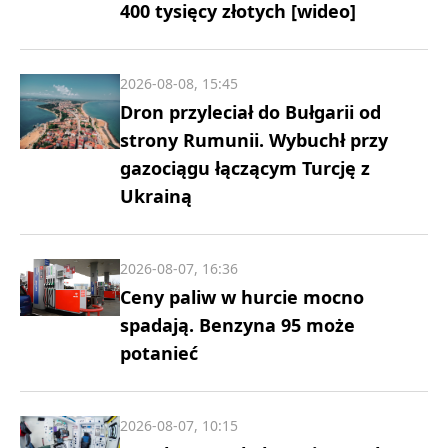
400 tysięcy złotych [wideo]
2026-08-08, 15:45
Dron przyleciał do Bułgarii od
strony Rumunii. Wybuchł przy
gazociągu łączącym Turcję z
Ukrainą
2026-08-07, 16:36
Ceny paliw w hurcie mocno
spadają. Benzyna 95 może
potanieć
2026-08-07, 10:15