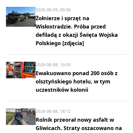
2026-08-09, 09:36
Żołnierze i sprzęt na
Wisłostradzie. Próba przed
defiladą z okazji Święta Wojska
Polskiego [zdjęcia]
2026-08-08, 19:05
Ewakuowano ponad 200 osób z
olsztyńskiego hotelu, w tym
uczestników kolonii
2026-08-08, 18:12
Rolnik przeorał nowy asfalt w
Gliwicach. Straty oszacowano na