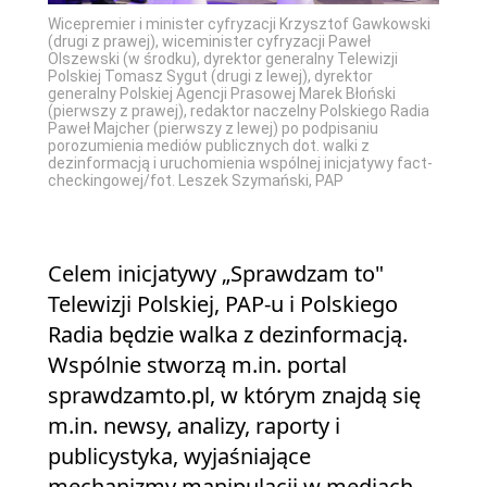
Wicepremier i minister cyfryzacji Krzysztof Gawkowski
(drugi z prawej), wiceminister cyfryzacji Paweł
Olszewski (w środku), dyrektor generalny Telewizji
Polskiej Tomasz Sygut (drugi z lewej), dyrektor
generalny Polskiej Agencji Prasowej Marek Błoński
(pierwszy z prawej), redaktor naczelny Polskiego Radia
Paweł Majcher (pierwszy z lewej) po podpisaniu
porozumienia mediów publicznych dot. walki z
dezinformacją i uruchomienia wspólnej inicjatywy fact-
checkingowej/fot. Leszek Szymański, PAP
Celem inicjatywy „Sprawdzam to"
Telewizji Polskiej, PAP-u i Polskiego
Radia będzie walka z dezinformacją.
Wspólnie stworzą m.in. portal
sprawdzamto.pl, w którym znajdą się
m.in. newsy, analizy, raporty i
publicystyka, wyjaśniające
mechanizmy manipulacji w mediach.