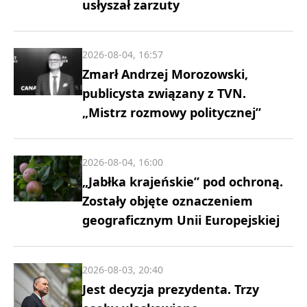
usłyszał zarzuty
2026-08-04, 16:57
Zmarł Andrzej Morozowski,
publicysta związany z TVN.
„Mistrz rozmowy politycznej”
2026-08-04, 16:00
„Jabłka krajeńskie” pod ochroną.
Zostały objęte oznaczeniem
geograficznym Unii Europejskiej
2026-08-03, 20:40
Jest decyzja prezydenta. Trzy