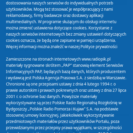
dostosowania naszych serwisów do indywidualnych potrzeb
użytkowników. Mogą też stosować je współpracujący z nami
reklamodawcy, firmy badawcze oraz dostawcy aplikacji
multimedialnych. W programie służącym do obsługi internetu
można zmienić ustawienia dotyczące cookies. Korzystanie z
Polityka Prywatności
naszych serwisów internetowych bez zmiany ustawień dotyczących
Zasady korzystania z Serwisu
cookies oznacza, że będą one zapisane w pamięci urządzenia.
Więcej informacji można znaleźć w naszej
Polityce prywatności
Organizacje Pożytku Publicznego
Cyfryzacja DAB+
Zamieszczone na stronach internetowych www.radiopik.pl
materiały sygnowane skrótem „PAP” stanowią element Serwisów
Polityka ochrony danych osobowych
Informacyjnych PAP, będących bazą danych, których producentem
Abonament
i wydawcą jest Polska Agencja Prasowa S.A. z siedzibą w Warszawie.
Zamówienia publiczne
Chronione są one przepisami ustawy z dnia 4 lutego 1994 r. o
prawie autorskim i prawach pokrewnych oraz ustawy z dnia 27 lipca
2001 r. o ochronie baz danych. Powyższe materiały
Biuletyn Informacji Publicznej
wykorzystywane są przez Polskie Radio Regionalną Rozgłośnię w
Bydgoszczy „Polskie Radio Pomorza i Kujaw” S.A. na podstawie
stosownej umowy licencyjnej. Jakiekolwiek wykorzystywanie
przedmiotowych materiałów przez użytkowników Portalu, poza
przewidzianymi przez przepisy prawa wyjątkami, w szczególności