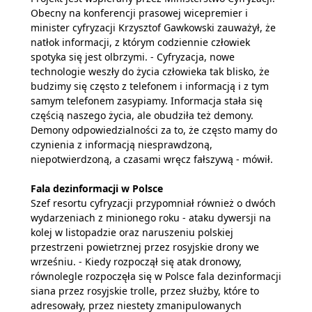
Obecny na konferencji prasowej wicepremier i
minister cyfryzacji Krzysztof Gawkowski zauważył, że
natłok informacji, z którym codziennie człowiek
spotyka się jest olbrzymi. - Cyfryzacja, nowe
technologie weszły do życia człowieka tak blisko, że
budzimy się często z telefonem i informacją i z tym
samym telefonem zasypiamy. Informacja stała się
częścią naszego życia, ale obudziła też demony.
Demony odpowiedzialności za to, że często mamy do
czynienia z informacją niesprawdzoną,
niepotwierdzoną, a czasami wręcz fałszywą - mówił.
Fala dezinformacji w Polsce
Szef resortu cyfryzacji przypomniał również o dwóch
wydarzeniach z minionego roku - ataku dywersji na
kolej w listopadzie oraz naruszeniu polskiej
przestrzeni powietrznej przez rosyjskie drony we
wrześniu. - Kiedy rozpoczął się atak dronowy,
równolegle rozpoczęła się w Polsce fala dezinformacji
siana przez rosyjskie trolle, przez służby, które to
adresowały, przez niestety zmanipulowanych