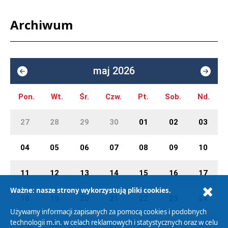
Archiwum
maj 2026
Pon.
Wt.
Śr.
Czw.
Pt.
Sob.
Nd.
27
28
29
30
01
02
03
04
05
06
07
08
09
10
11
12
13
14
15
16
17
Ważne: nasze strony wykorzystują pliki cookies.
18
19
20
21
22
23
24
Używamy informacji zapisanych za pomocą cookies i podobnych
technologii m.in. w celach reklamowych i statystycznych oraz w celu
25
26
27
28
29
30
31