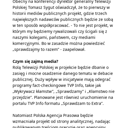
Obecny na konferencji dyrektor generalny Telewizji
Polskiej Tomasz Sygut oświadczył, że to pierwszy w
historii mediów publicznych projekt, gdzie trzech
największych nadawców publicznych będzie ze sobą
w ten sposób współpracować. - To nie jest projekt, w
którym my będziemy rywalizowali czy ścigali się z
naszymi kolegami, państwem, czy mediami
komercyjnymi. Bo w zasadzie można powiedzieć
„sprawdzajmy to razem” - zaapelował.
Czym się zajmą media?
Rolą Telewizji Polskiej w projekcie będzie dbanie o
zasięg i mocne osadzenie danego tematu w debacie
publicznej. Duży wpływ w inicjatywie mają odegrać
programy fact-checkingowe TVP Info, takie jak
„Wykrywacz kłamstw”, „Sprawdzamy” i „Kłamstwo nie
przejdzie”. Planowane jest również uruchomienie na
portalu TVP Info formatu „Sprawdzam to Extra”.
Natomiast Polska Agencja Prasowa będzie
wzmacniała projekt od strony analitycznej, nadając
publikowanym treściom precyzję oraz agencyjny