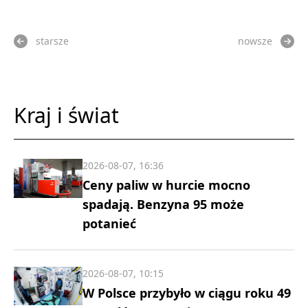
starsze
nowsze
Kraj i świat
2026-08-07, 16:36
Ceny paliw w hurcie mocno
spadają. Benzyna 95 może
potanieć
2026-08-07, 10:15
W Polsce przybyło w ciągu roku 49