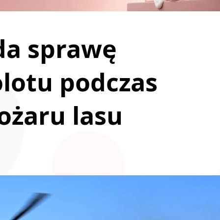
da sprawę
olotu podczas
ożaru lasu