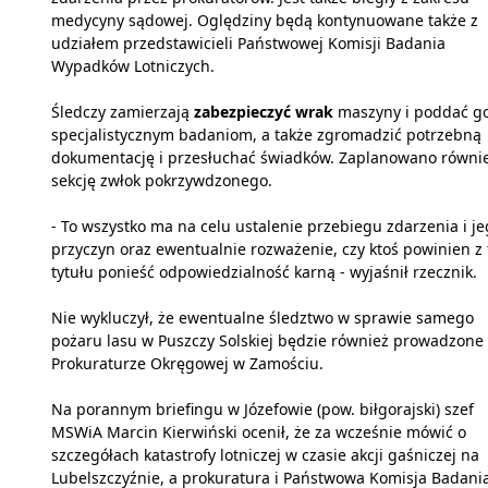
medycyny sądowej. Oględziny będą kontynuowane także z
udziałem przedstawicieli Państwowej Komisji Badania
Wypadków Lotniczych.
Śledczy zamierzają
zabezpieczyć wrak
maszyny i poddać g
specjalistycznym badaniom, a także zgromadzić potrzebną
dokumentację i przesłuchać świadków. Zaplanowano równi
sekcję zwłok pokrzywdzonego.
- To wszystko ma na celu ustalenie przebiegu zdarzenia i j
przyczyn oraz ewentualnie rozważenie, czy ktoś powinien z
tytułu ponieść odpowiedzialność karną - wyjaśnił rzecznik.
Nie wykluczył, że ewentualne śledztwo w sprawie samego
pożaru lasu w Puszczy Solskiej będzie również prowadzone
Prokuraturze Okręgowej w Zamościu.
Na porannym briefingu w Józefowie (pow. biłgorajski) szef
MSWiA Marcin Kierwiński ocenił, że za wcześnie mówić o
szczegółach katastrofy lotniczej w czasie akcji gaśniczej na
Lubelszczyźnie, a prokuratura i Państwowa Komisja Badani