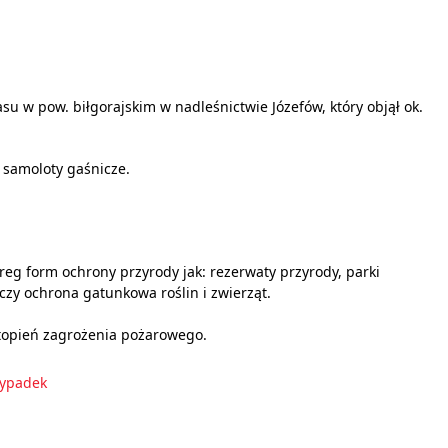
u w pow. biłgorajskim w nadleśnictwie Józefów, który objął ok.
i samoloty gaśnicze.
ereg form ochrony przyrody jak: rezerwaty przyrody, parki
czy ochrona gatunkowa roślin i zwierząt.
topień zagrożenia pożarowego.
ypadek