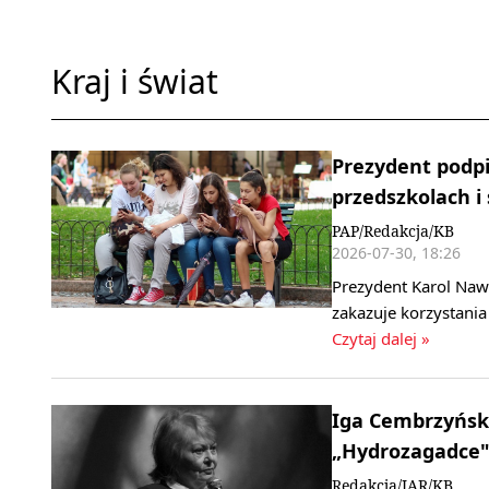
Kraj i świat
Prezydent podpi
przedszkolach i
PAP/Redakcja/KB
2026-07-30, 18:26
Prezydent Karol Naw
zakazuje korzystani
Czytaj dalej »
Iga Cembrzyńska
„Hydrozagadce",
Redakcja/IAR/KB