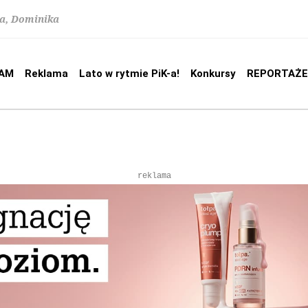
na, Dominika
AM
Reklama
Lato w rytmie PiK-a!
Konkursy
REPORTAŻE
reklama