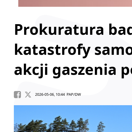
Prokuratura ba
katastrofy sam
akcji gaszenia p
2026-05-06, 10:44 PAP/DW