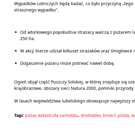
Wypadków Lotniczych będą badać, co było przyczyną „tego
strasznego wypadku”.
Od wtorkowego popołudnia strażacy walczą z pożarem las
250 ha.
W akcji bierze udział kilkuset strażaków oraz śmigłowce 
Dogaszenie pożaru może potrwać nawet dobę.
Ogień objął część Puszczy Solskiej, w której znajduje się sz
krajobrazowe, obszary sieci Natura 2000, pomniki przyrody 
W lasach województwa lubelskiego obowiązuje najwyższy s
Tagi:
pożar
,
katastrofa samolotu
,
dromader
,
śmierć pilota
,
w