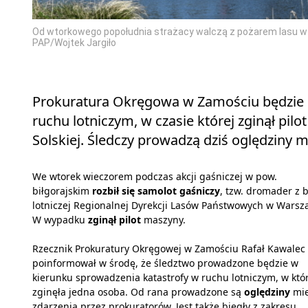
Od wtorkowego popołudnia strażacy walczą z pożarem lasu w po
PAP/Wojtek Jargiło
Prokuratura Okręgowa w Zamościu będzie p
ruchu lotniczym, w czasie której zginął pi
Solskiej. Śledczy prowadzą dziś oględziny m
We wtorek wieczorem podczas akcji gaśniczej w pow.
biłgorajskim
rozbił się samolot gaśniczy
, tzw. dromader z 
lotniczej Regionalnej Dyrekcji Lasów Państwowych w Warsz
W wypadku
zginął pilot
maszyny.
Rzecznik Prokuratury Okręgowej w Zamościu Rafał Kawalec
poinformował w środę, że śledztwo prowadzone będzie w
kierunku sprowadzenia katastrofy w ruchu lotniczym, w któ
zginęła jedna osoba. Od rana prowadzone są
oględziny
mie
zdarzenia przez prokuratorów. Jest także biegły z zakresu