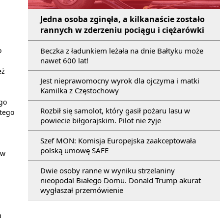
Jedna osoba zginęła, a kilkanaście zostało
rannych w zderzeniu pociągu i ciężarówki
o
Beczka z ładunkiem leżała na dnie Bałtyku może
nawet 600 lat!
eż
Jest nieprawomocny wyrok dla ojczyma i matki
Kamilka z Częstochowy
ego
Rozbił się samolot, który gasił pożaru lasu w
 tego
powiecie biłgorajskim. Pilot nie żyje
Szef MON: Komisja Europejska zaakceptowała
polską umowę SAFE
 w
Dwie osoby ranne w wyniku strzelaniny
nieopodal Białego Domu. Donald Trump akurat
wygłaszał przemówienie
a