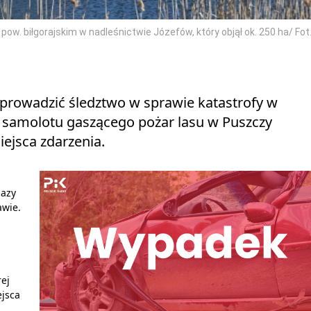
w. biłgorajskim w nadleśnictwie Józefów, który objął ok. 250 ha/ Fot
rowadzić śledztwo w sprawie katastrofy w
lot samolotu gaszącego pożar lasu w Puszczy
iejsca zdarzenia.
bazy
awie.
rej
jsca