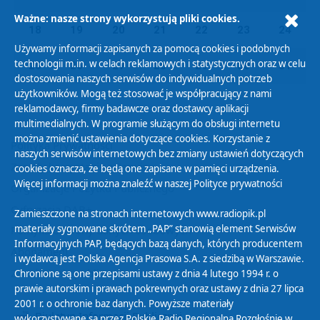
Ważne: nasze strony wykorzystują pliki cookies.
18
19
20
21
22
23
24
Używamy informacji zapisanych za pomocą cookies i podobnych
technologii m.in. w celach reklamowych i statystycznych oraz w celu
25
26
27
28
29
30
31
dostosowania naszych serwisów do indywidualnych potrzeb
użytkowników. Mogą też stosować je współpracujący z nami
reklamodawcy, firmy badawcze oraz dostawcy aplikacji
multimedialnych. W programie służącym do obsługi internetu
można zmienić ustawienia dotyczące cookies. Korzystanie z
Polityka Prywatności
naszych serwisów internetowych bez zmiany ustawień dotyczących
Zasady korzystania z Serwisu
cookies oznacza, że będą one zapisane w pamięci urządzenia.
Więcej informacji można znaleźć w naszej
Polityce prywatności
Organizacje Pożytku Publicznego
Cyfryzacja DAB+
Zamieszczone na stronach internetowych www.radiopik.pl
materiały sygnowane skrótem „PAP” stanowią element Serwisów
Polityka ochrony danych osobowych
Informacyjnych PAP, będących bazą danych, których producentem
Abonament
i wydawcą jest Polska Agencja Prasowa S.A. z siedzibą w Warszawie.
Zamówienia publiczne
Chronione są one przepisami ustawy z dnia 4 lutego 1994 r. o
prawie autorskim i prawach pokrewnych oraz ustawy z dnia 27 lipca
2001 r. o ochronie baz danych. Powyższe materiały
Biuletyn Informacji Publicznej
wykorzystywane są przez Polskie Radio Regionalną Rozgłośnię w