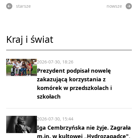
starsze
nowsze
Kraj i świat
2026-07-30, 18:26
Prezydent podpisał nowelę
zakazującą korzystania z
komórek w przedszkolach i
szkołach
2026-07-30, 15:44
Iga Cembrzyńska nie żyje. Zagrała
m.in. w kultowej „Hydrozagadce",