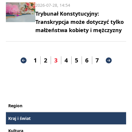
2026-07-28, 14:54
Trybunał Konstytucyjny:
Transkrypcja może dotyczyć tylko
małżeństwa kobiety i mężczyzny
1
2
3
4
5
6
7
Region
Kraj i świat
Kultura