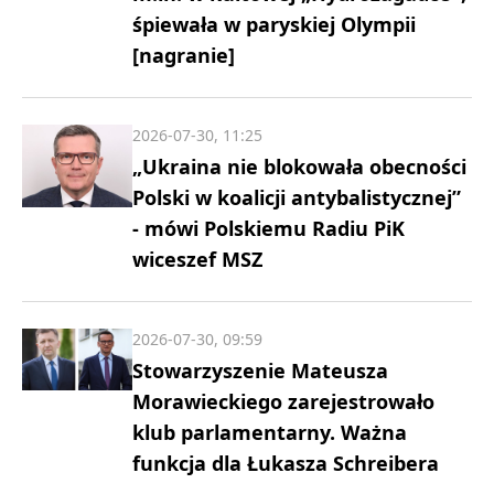
śpiewała w paryskiej Olympii
[nagranie]
2026-07-30, 11:25
„Ukraina nie blokowała obecności
Polski w koalicji antybalistycznej”
- mówi Polskiemu Radiu PiK
wiceszef MSZ
2026-07-30, 09:59
Stowarzyszenie Mateusza
Morawieckiego zarejestrowało
klub parlamentarny. Ważna
funkcja dla Łukasza Schreibera