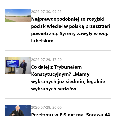
2026-07-30, 09:25
Najprawdopodobniej to rosyjski
pocisk wleciał w polską przestrzeń
powietrzną. Syreny zawyły w woj.
lubelskim
2026-07-29, 17:20
Co dalej z Trybunałem
Konstytucyjnym? „Mamy
wybranych już siedmiu, legalnie
wybranych sędziów"
2026-07-28, 20:00
Przełomu w PiS nie ma. Sprawą 44