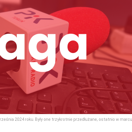
ześnia 2024 roku. Były one trzykrotnie przedłużane, ostatnio w marc