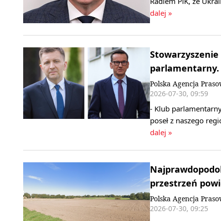
Radiem PiK, że Ukrai
dalej »
Stowarzyszenie
parlamentarny. 
Polska Agencja Pras
2026-07-30, 09:59
- Klub parlamentarn
poseł z naszego regi
dalej »
Najprawdopodobn
przestrzeń powi
Polska Agencja Pras
2026-07-30, 09:25