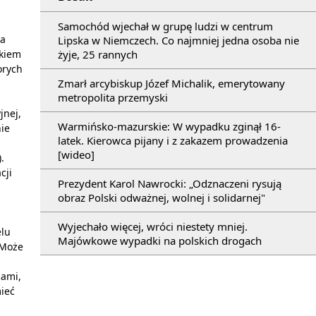
Samochód wjechał w grupę ludzi w centrum
ja
Lipska w Niemczech. Co najmniej jedna osoba nie
żyje, 25 rannych
tkiem
orych
Zmarł arcybiskup Józef Michalik, emerytowany
metropolita przemyski
jnej,
Warmińsko-mazurskie: W wypadku zginął 16-
ie
latek. Kierowca pijany i z zakazem prowadzenia
[wideo]
.
cji
Prezydent Karol Nawrocki: „Odznaczeni rysują
obraz Polski odważnej, wolnej i solidarnej"
Wyjechało więcej, wróci niestety mniej.
elu
Majówkowe wypadki na polskich drogach
 Może
cami,
ieć