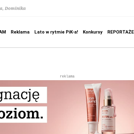
na, Dominika
AM
Reklama
Lato w rytmie PiK-a!
Konkursy
REPORTAŻE
reklama