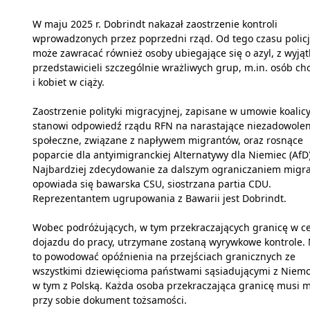
W maju 2025 r. Dobrindt nakazał zaostrzenie kontroli
wprowadzonych przez poprzedni rząd. Od tego czasu polic
może zawracać również osoby ubiegające się o azyl, z wyją
przedstawicieli szczególnie wrażliwych grup, m.in. osób ch
i kobiet w ciąży.
Zaostrzenie polityki migracyjnej, zapisane w umowie koalicy
stanowi odpowiedź rządu RFN na narastające niezadowolen
społeczne, związane z napływem migrantów, oraz rosnące
poparcie dla antyimigranckiej Alternatywy dla Niemiec (AfD)
Najbardziej zdecydowanie za dalszym ograniczaniem migra
opowiada się bawarska CSU, siostrzana partia CDU.
Reprezentantem ugrupowania z Bawarii jest Dobrindt.
Wobec podróżujących, w tym przekraczających granicę w c
dojazdu do pracy, utrzymane zostaną wyrywkowe kontrole.
to powodować opóźnienia na przejściach granicznych ze
wszystkimi dziewięcioma państwami sąsiadującymi z Niem
w tym z Polską. Każda osoba przekraczająca granicę musi m
przy sobie dokument tożsamości.