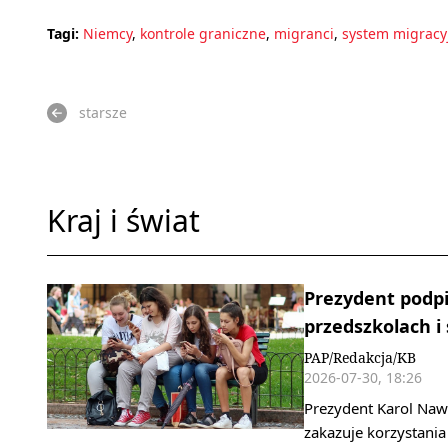
Tagi:
Niemcy
,
kontrole graniczne
,
migranci
,
system migracy
starsze
Kraj i świat
Prezydent podpi
przedszkolach i
PAP/Redakcja/KB
2026-07-30, 18:26
Prezydent Karol Naw
zakazuje korzystani