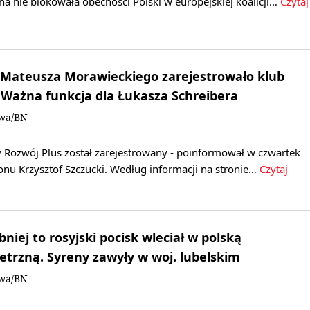
na nie blokowała obecności Polski w europejskiej koalicji…
Czytaj
 Mateusza Morawieckiego zarejestrowało klub
Ważna funkcja dla Łukasza Schreibera
owa/BN
y Rozwój Plus został zarejestrowany - poinformował w czwartek
onu Krzysztof Szczucki. Według informacji na stronie…
Czytaj
iej to rosyjski pocisk wleciał w polską
etrzną. Syreny zawyły w woj. lubelskim
owa/BN