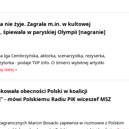
 nie żyje. Zagrała m.in. w kultowej
 śpiewała w paryskiej Olympii [nagranie]
a Iga Cembrzyńska, aktorka, scenarzystka, reżyserka,
torka - podaje TVP Info. O śmierci wybitnej artystki
aj dalej »
kowała obecności Polski w koalicji
j” - mówi Polskiemu Radiu PiK wiceszef MSZ
zagranicznych Marcin Bosacki zapewnia w rozmowie z Polskim