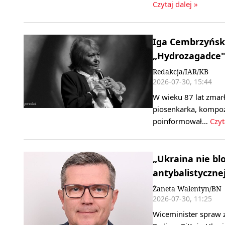
Czytaj dalej »
Iga Cembrzyńska
„Hydrozagadce",
Redakcja/IAR/KB
2026-07-30, 15:44
W wieku 87 lat zmarł
piosenkarka, kompozy
poinformował…
Czyt
„Ukraina nie blo
antybalistyczne
Żaneta Walentyn/BN
2026-07-30, 11:25
Wiceminister spraw 