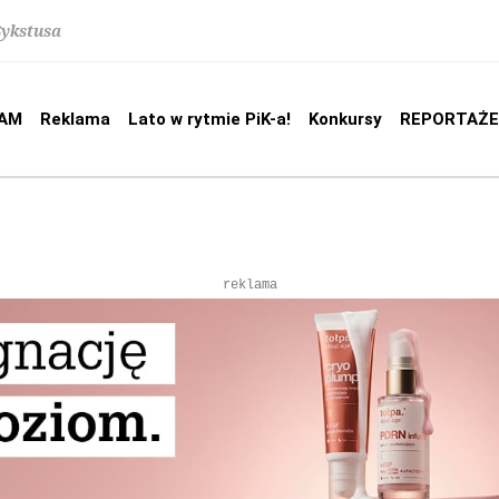
Sykstusa
AM
Reklama
Lato w rytmie PiK-a!
Konkursy
REPORTAŻE
reklama