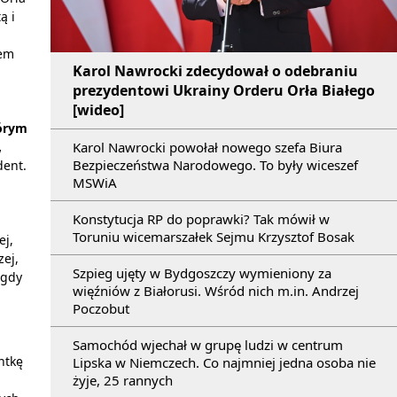
ą i
tem
Karol Nawrocki zdecydował o odebraniu
prezydentowi Ukrainy Orderu Orła Białego
[wideo]
tórym
,
Karol Nawrocki powołał nowego szefa Biura
Bezpieczeństwa Narodowego. To były wiceszef
dent.
MSWiA
Konstytucja RP do poprawki? Tak mówił w
Toruniu wicemarszałek Sejmu Krzysztof Bosak
ej,
zej,
Szpieg ujęty w Bydgoszczy wymieniony za
igdy
więźniów z Białorusi. Wśród nich m.in. Andrzej
Poczobut
Samochód wjechał w grupę ludzi w centrum
ntkę
Lipska w Niemczech. Co najmniej jedna osoba nie
żyje, 25 rannych