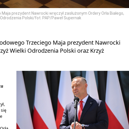
Maja prezydent Nawrocki wręczył zasłużonym Ordery Orła Białego,
u Odrodzenia Polski/fot. PAP/Paweł Supernak
rodowego Trzeciego Maja prezydent Nawrocki
zyż Wielki Odrodzenia Polski oraz Krzyż
ku
ył,
 się
te
Orła