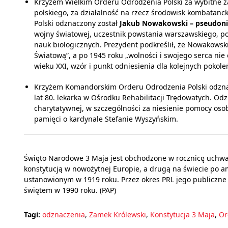
Krzyżem Wielkim Orderu Odrodzenia Polski za wybitne z
polskiego, za działalność na rzecz środowisk kombatanck
Polski odznaczony został
Jakub Nowakowski – pseudo
wojny światowej, uczestnik powstania warszawskiego, p
nauk biologicznych. Prezydent podkreślił, że Nowakowski 
Światową”, a po 1945 roku „wolności i swojego serca nie od
wieku XXI, wzór i punkt odniesienia dla kolejnych pokole
Krzyżem Komandorskim Orderu Odrodzenia Polski odzn
lat 80. lekarka w Ośrodku Rehabilitacji Trędowatych. Od
charytatywnej, w szczególności za niesienie pomocy os
pamięci o kardynale Stefanie Wyszyńskim.
Święto Narodowe 3 Maja jest obchodzone w rocznicę uchwal
konstytucją w nowożytnej Europie, a drugą na świecie po am
ustanowionym w 1919 roku. Przez okres PRL jego publiczn
świętem w 1990 roku. (PAP)
Tagi:
odznaczenia
,
Zamek Królewski
,
Konstytucja 3 Maja
,
Or