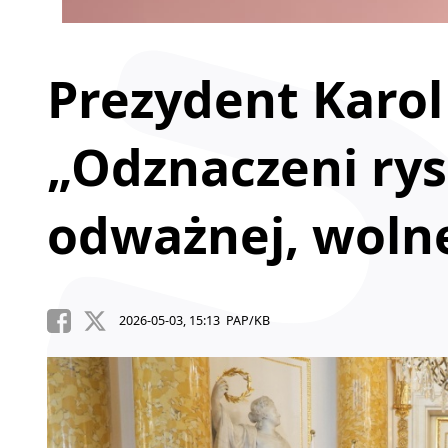
Prezydent Karol
„Odznaczeni rys
odważnej, wolnej
2026-05-03, 15:13 PAP/KB