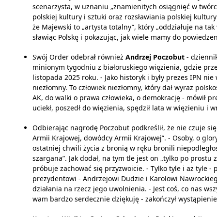
scenarzysta, w uznaniu „znamienitych osiągnięć w twórczo
polskiej kultury i sztuki oraz rozsławiania polskiej kult
że Majewski to „artysta totalny”, który „oddziałuje na t
sławiąc Polskę i pokazując, jak wiele mamy do powiedzen
Swój Order odebrał również
Andrzej Poczobut
- dziennik
minionym tygodniu z białoruskiego więzienia, gdzie prz
listopada 2025 roku. - Jako historyk i były prezes IPN ni
niezłomny. To człowiek niezłomny, który dał wyraz polsk
AK, do walki o prawa człowieka, o demokrację - mówił pre
uciekł, poszedł do więzienia, spędził lata w więzieniu i w
Odbierając nagrodę Poczobut podkreślił, że nie czuje si
Armii Krajowej, dowódcy Armii Krajowej”. - Osoby, o glory
ostatniej chwili życia z bronią w ręku bronili niepodległoś
szargana”. Jak dodał, na tym tle jest on „tylko po prost
próbuje zachować się przyzwoicie. - Tylko tyle i aż tyle
prezydentowi - Andrzejowi Dudzie i Karolowi Nawrockie
działania na rzecz jego uwolnienia. - Jest coś, co nas wszys
wam bardzo serdecznie dziękuję - zakończył wystąpienie