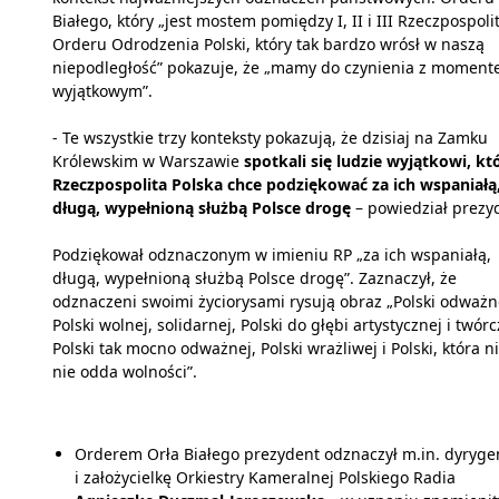
Białego, który „jest mostem pomiędzy I, II i III Rzeczpospolit
Orderu Odrodzenia Polski, który tak bardzo wrósł w naszą
niepodległość” pokazuje, że „mamy do czynienia z momen
wyjątkowym”.
- Te wszystkie trzy konteksty pokazują, że dzisiaj na Zamku
Królewskim w Warszawie
spotkali się ludzie wyjątkowi, k
Rzeczpospolita Polska chce podziękować za ich wspaniałą
długą, wypełnioną służbą Polsce drogę
– powiedział prezy
Podziękował odznaczonym w imieniu RP „za ich wspaniałą,
długą, wypełnioną służbą Polsce drogę”. Zaznaczył, że
odznaczeni swoimi życiorysami rysują obraz „Polski odważn
Polski wolnej, solidarnej, Polski do głębi artystycznej i twórc
Polski tak mocno odważnej, Polski wrażliwej i Polski, która n
nie odda wolności”.
Orderem Orła Białego prezydent odznaczył m.in. dyryge
i założycielkę Orkiestry Kameralnej Polskiego Radia