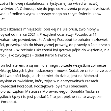
ści filmowej i działalności artystycznej, za wkład w rozwój
ury w świecie”. Odnosząc się do jego odznaczenia prezydent wskazał,
ak wielu środkach wyrazu artystycznego na całym świecie, znów
ia”.
arz i działacz mniejszości polskiej na Białorusi, zwolniony w
ebywał od marca 2021 r. Prezydent odznaczył Poczobuta 11
e waham się powiedzieć, że Andrzej Poczobut to bohater i człowiek
ości, przywiązania do historycznej prawdy, do prawdy o żołnierzach
zydent. - W reżimie Łukaszenki był gotowy pójść do więzienia, nie
rócił jako zwycięzca - dodał Karol Nawrocki.
ę on bohaterem, a są nimi dla niego „przede wszystkim żołnierze
fikację których byłem oskarżony – mówił. Dodał, że ci żołnierze „do
ci i wolności kraju, a ich pamięć do dzisiaj jest na Białorusi
u zwykłym człowiekiem, który żyjąc w nieprzyzwoitych czasach
 - powiedział Poczobut. Podziękował byłemu i obecnemu
go oraz rządom Mateusza Morawieckiego i Donalda Tuska za
tkich łączy i to jest polskość. I to jest piękne i za to wszystkim
 Poczobut.