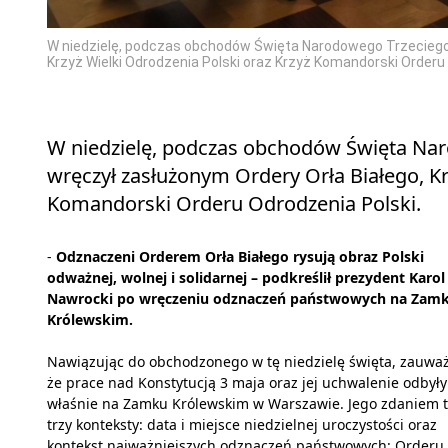
W niedzielę, podczas obchodów Święta Narodowego Trzeciego 
Krzyż Wielki Odrodzenia Polski oraz Krzyż Komandorski Order
W niedzielę, podczas obchodów Święta Na
wręczył zasłużonym Ordery Orła Białego, Kr
Komandorski Orderu Odrodzenia Polski.
-
Odznaczeni Orderem Orła Białego rysują obraz Polski
odważnej, wolnej i solidarnej – podkreślił prezydent Karol
Nawrocki po wręczeniu odznaczeń państwowych na Zam
Królewskim.
Nawiązując do obchodzonego w tę niedzielę święta, zauważ
że prace nad Konstytucją 3 maja oraz jej uchwalenie odbyły
właśnie na Zamku Królewskim w Warszawie. Jego zdaniem 
trzy konteksty: data i miejsce niedzielnej uroczystości oraz
kontekst najważniejszych odznaczeń państwowych: Orderu 