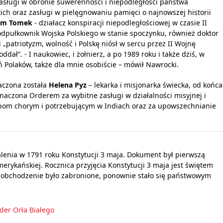
asługi w obronie suwerenności i niepodległości państwa
ich oraz zasługi w pielęgnowaniu pamięci o najnowszej historii
nim Tomek
- działacz konspiracji niepodległościowej w czasie II
odpułkownik Wojska Polskiego w stanie spoczynku, również doktor
„patriotyzm, wolność i Polskę niósł w sercu przez II Wojnę
dał”. - I naukowiec, i żołnierz, a po 1989 roku i także dziś, w
ń Polaków, także dla mnie osobiście – mówił Nawrocki.
aczona została
Helena Pyz
– lekarka i misjonarka świecka, od końca
znaczona Orderem za wybitne zasługi w działalności misyjnej i
obom chorym i potrzebującym w Indiach oraz za upowszechnianie
enia w 1791 roku Konstytucji 3 maja. Dokument był pierwszą
erykańskiej. Rocznica przyjęcia Konstytucji 3 maja jest świętem
e obchodzenie było zabronione, ponownie stało się państwowym
der Orła Białego