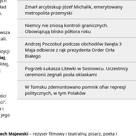
tych
Zmarł arcybiskup Józef Michalik, emerytowany
kład
metropolita przemyski
n.
Niemcy nie zniosą kontroli granicznych.
Obowiązują blisko półtora roku
rwsza
ali.
Andrzej Poczobut podczas obchodów święta 3
Maja odbierze z rąk prezydenta Order Orła
zycji
Białego
iej
,
itej,
Pogrzeb Łukasza Litewki w Sosnowcu. Uczestnicy
j
ceremonii żegnali posła oklaskami
W Tomsku zdemontowano pomnik ofiar represji
politycznych, w tym Polaków
ości
ci”.
 i
 jego
ech Majewski
– reżyser filmowy i teatralny, pisarz, poeta i