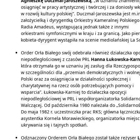
Agnieszkę Duczmal-Jaroszewską
, „w uznaniu znamieni
osiągnięć w pracy artystycznej i twórczej i za doniosły w
w rozwój kultury polskiej”. Duczmal-Jaroszewska jest m.i
założycielką i dyrygentką Orkiestry Kameralnej Polskiego
Radia Amadeus, występującą jednak także z innymi
orkiestrami symfonicznymi w kraju i za granicą. Jako pie
kobieta-dyrygent wystąpiła na scenie mediolańskiej La Sc
Order Orła Białego swój odebrała również działaczka opo
niepodległościowej z czasów PRL
Hanna Łukowska-Karn
która otrzymała go w uznaniu jej zasług dla Rzeczypospol
w szczególności dla „przemian demokratycznych i wolne
Polski oraz za osiągnięcia w działalności społecznej i
charytatywnej na rzecz osób potrzebujących pomocy i
wsparcia”. Łukowska-Karniej to działaczka opozycji
niepodległościowej w PRL i współorganizatorka Solidarn
Walczącej. Od października 1980 należała do „Solidarnoś
Do maja 1982 r. uczestniczka prac RKS; główna łączniczka
asystentka Kornela Morawieckiego, organizatorka miejsc
ukrywania się i tajnych spotkań.
Odznaczony Orderem Orła Białego został także reżyser
L