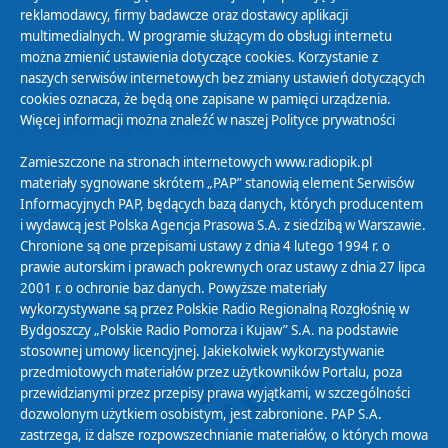
reklamodawcy, firmy badawcze oraz dostawcy aplikacji
multimedialnych. W programie służącym do obsługi internetu
można zmienić ustawienia dotyczące cookies. Korzystanie z
Polityka Prywatności
naszych serwisów internetowych bez zmiany ustawień dotyczących
Zasady korzystania z Serwisu
cookies oznacza, że będą one zapisane w pamięci urządzenia.
Więcej informacji można znaleźć w naszej
Polityce prywatności
Organizacje Pożytku Publicznego
Cyfryzacja DAB+
Zamieszczone na stronach internetowych www.radiopik.pl
materiały sygnowane skrótem „PAP” stanowią element Serwisów
Polityka ochrony danych osobowych
Informacyjnych PAP, będących bazą danych, których producentem
Abonament
i wydawcą jest Polska Agencja Prasowa S.A. z siedzibą w Warszawie.
Zamówienia publiczne
Chronione są one przepisami ustawy z dnia 4 lutego 1994 r. o
prawie autorskim i prawach pokrewnych oraz ustawy z dnia 27 lipca
2001 r. o ochronie baz danych. Powyższe materiały
Biuletyn Informacji Publicznej
wykorzystywane są przez Polskie Radio Regionalną Rozgłośnię w
Bydgoszczy „Polskie Radio Pomorza i Kujaw” S.A. na podstawie
stosownej umowy licencyjnej. Jakiekolwiek wykorzystywanie
przedmiotowych materiałów przez użytkowników Portalu, poza
przewidzianymi przez przepisy prawa wyjątkami, w szczególności
dozwolonym użytkiem osobistym, jest zabronione. PAP S.A.
zastrzega, iż dalsze rozpowszechnianie materiałów, o których mowa