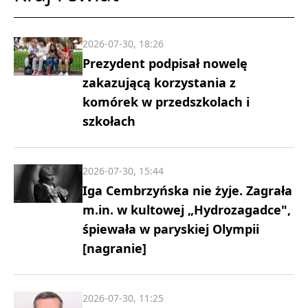
2026-07-30, 18:26
Prezydent podpisał nowelę
zakazującą korzystania z
komórek w przedszkolach i
szkołach
2026-07-30, 15:44
Iga Cembrzyńska nie żyje. Zagrała
m.in. w kultowej „Hydrozagadce",
śpiewała w paryskiej Olympii
[nagranie]
2026-07-30, 11:25