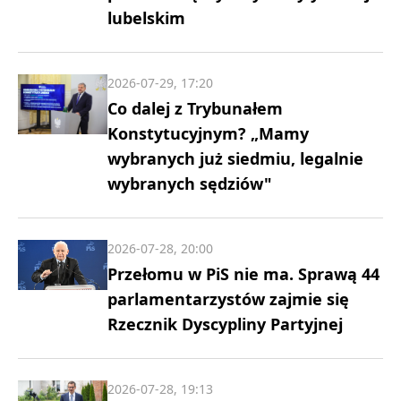
lubelskim
2026-07-29, 17:20
Co dalej z Trybunałem
Konstytucyjnym? „Mamy
wybranych już siedmiu, legalnie
wybranych sędziów"
2026-07-28, 20:00
Przełomu w PiS nie ma. Sprawą 44
parlamentarzystów zajmie się
Rzecznik Dyscypliny Partyjnej
2026-07-28, 19:13