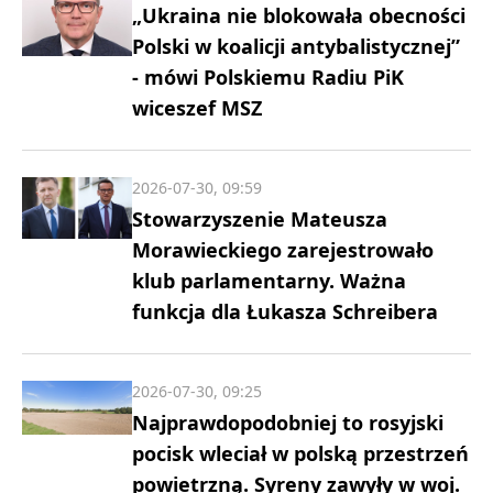
„Ukraina nie blokowała obecności
Polski w koalicji antybalistycznej”
- mówi Polskiemu Radiu PiK
wiceszef MSZ
2026-07-30, 09:59
Stowarzyszenie Mateusza
Morawieckiego zarejestrowało
klub parlamentarny. Ważna
funkcja dla Łukasza Schreibera
2026-07-30, 09:25
Najprawdopodobniej to rosyjski
pocisk wleciał w polską przestrzeń
powietrzną. Syreny zawyły w woj.