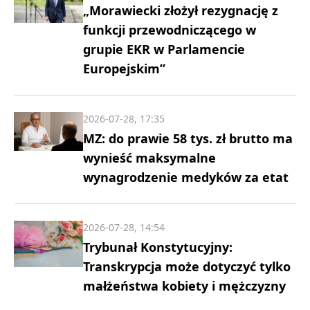
„Morawiecki złożył rezygnację z
funkcji przewodniczącego w
grupie EKR w Parlamencie
Europejskim”
2026-07-28, 17:35
MZ: do prawie 58 tys. zł brutto ma
wynieść maksymalne
wynagrodzenie medyków za etat
2026-07-28, 14:54
Trybunał Konstytucyjny:
Transkrypcja może dotyczyć tylko
małżeństwa kobiety i mężczyzny