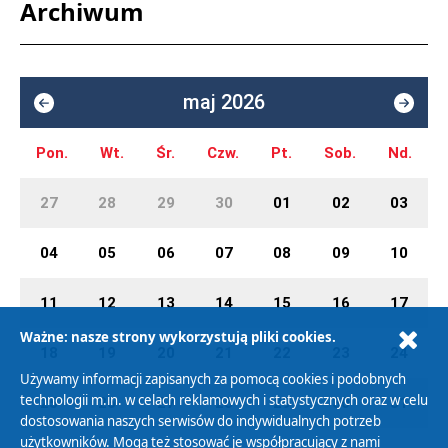
Archiwum
maj 2026
Pon.
Wt.
Śr.
Czw.
Pt.
Sob.
Nd.
27
28
29
30
01
02
03
04
05
06
07
08
09
10
11
12
13
14
15
16
17
Ważne: nasze strony wykorzystują pliki cookies.
18
19
20
21
22
23
24
Używamy informacji zapisanych za pomocą cookies i podobnych
technologii m.in. w celach reklamowych i statystycznych oraz w celu
25
26
27
28
29
30
31
dostosowania naszych serwisów do indywidualnych potrzeb
użytkowników. Mogą też stosować je współpracujący z nami