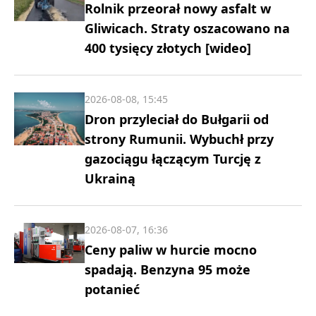
Rolnik przeorał nowy asfalt w
Gliwicach. Straty oszacowano na
400 tysięcy złotych [wideo]
2026-08-08, 15:45
Dron przyleciał do Bułgarii od
strony Rumunii. Wybuchł przy
gazociągu łączącym Turcję z
Ukrainą
2026-08-07, 16:36
Ceny paliw w hurcie mocno
spadają. Benzyna 95 może
potanieć