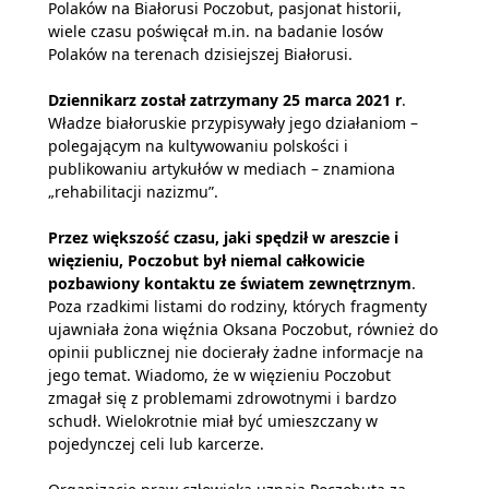
Polaków na Białorusi Poczobut, pasjonat historii,
wiele czasu poświęcał m.in. na badanie losów
Polaków na terenach dzisiejszej Białorusi.
Dziennikarz został zatrzymany 25 marca 2021 r
.
Władze białoruskie przypisywały jego działaniom –
polegającym na kultywowaniu polskości i
publikowaniu artykułów w mediach – znamiona
„rehabilitacji nazizmu”.
Przez większość czasu, jaki spędził w areszcie i
więzieniu, Poczobut był niemal całkowicie
pozbawiony kontaktu ze światem zewnętrznym
.
Poza rzadkimi listami do rodziny, których fragmenty
ujawniała żona więźnia Oksana Poczobut, również do
opinii publicznej nie docierały żadne informacje na
jego temat. Wiadomo, że w więzieniu Poczobut
zmagał się z problemami zdrowotnymi i bardzo
schudł. Wielokrotnie miał być umieszczany w
pojedynczej celi lub karcerze.