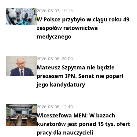
2026-08-07, 10:15
W Polsce przybyło w ciągu roku 49
zespołów ratownictwa
medycznego
2026-08-06, 20:00
Mateusz Szpytma nie będzie
prezesem IPN. Senat nie poparł
jego kandydatury
2026-08-06, 12:40
Wiceszefowa MEN: W bazach
kuratorów jest ponad 15 tys. ofert
pracy dla nauczycieli