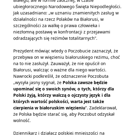
Białego, ale w formie zaocznej, w czasie
ubiegłorocznego Narodowego Święta Niepodległości.
Jak uzasadniano: „w uznaniu znamienitych zasług w
działalności na rzecz Polaków na Białorusi, w
szczególności za walkę o prawa człowieka i
niezłomną postawę w konfrontacji z przejawami
odradzających się reżimów totalitarnych”.
Prezydent mówiąc wtedy o Poczobucie zaznaczył, że
przebywa on w więzieniu białoruskiego reżimu, choć
na to nie zasłużył. Zauważył, że nie opuścił on
Białorusi, walcząc o ważne dla niego wartości.
Nawrocki podkreślił, że odznaczenie Poczobuta
„wysyła jasny sygnał, że
Polska zawsze będzie
upominać się o swoich synów, o tych, którzy dla
Polski żyją, którzy walczą o ojczysty język i dla
których wartość polskości, warta jest także
cierpienia w białoruskim więzieniu
”. Zadeklarował,
że Polska będzie starać się, aby Poczobut odzyskał
wolność.
Dziennikarz i działacz polskiej mniejszości na