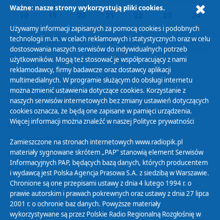
Ważne: nasze strony wykorzystują pliki cookies.
18
19
20
21
22
23
24
Używamy informacji zapisanych za pomocą cookies i podobnych
technologii m.in. w celach reklamowych i statystycznych oraz w celu
25
26
27
28
29
30
31
dostosowania naszych serwisów do indywidualnych potrzeb
użytkowników. Mogą też stosować je współpracujący z nami
reklamodawcy, firmy badawcze oraz dostawcy aplikacji
multimedialnych. W programie służącym do obsługi internetu
można zmienić ustawienia dotyczące cookies. Korzystanie z
Polityka Prywatności
naszych serwisów internetowych bez zmiany ustawień dotyczących
Zasady korzystania z Serwisu
cookies oznacza, że będą one zapisane w pamięci urządzenia.
Więcej informacji można znaleźć w naszej
Polityce prywatności
Organizacje Pożytku Publicznego
Cyfryzacja DAB+
Zamieszczone na stronach internetowych www.radiopik.pl
materiały sygnowane skrótem „PAP” stanowią element Serwisów
Polityka ochrony danych osobowych
Informacyjnych PAP, będących bazą danych, których producentem
Abonament
i wydawcą jest Polska Agencja Prasowa S.A. z siedzibą w Warszawie.
Zamówienia publiczne
Chronione są one przepisami ustawy z dnia 4 lutego 1994 r. o
prawie autorskim i prawach pokrewnych oraz ustawy z dnia 27 lipca
2001 r. o ochronie baz danych. Powyższe materiały
Biuletyn Informacji Publicznej
wykorzystywane są przez Polskie Radio Regionalną Rozgłośnię w