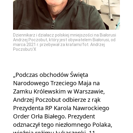
Dziennikarz i działacz polskiej mniejszości na Białorusi
Andrzej Poczobut, który jest obywatelem Białorusi, od
marca 2021 r. przebywał za kratami/fot. Andrzej
Poczobut/X
„Podczas obchodów Święta
Narodowego Trzeciego Maja na
Zamku Królewskim w Warszawie,
Andrzej Poczobut odbierze z rąk
Prezydenta RP Karola Nawrockiego
Order Orła Białego. Prezydent
odznaczył tego niezłomnego Polaka,
więźnia reżimu Łukaszenki, 11