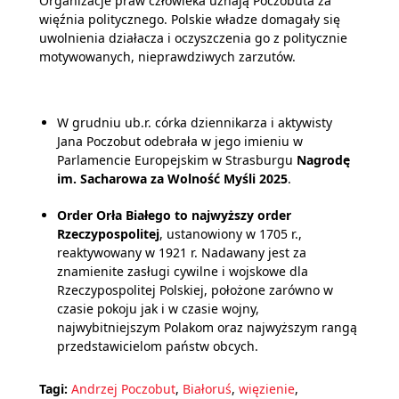
Organizacje praw człowieka uznają Poczobuta za
więźnia politycznego. Polskie władze domagały się
uwolnienia działacza i oczyszczenia go z politycznie
motywowanych, nieprawdziwych zarzutów.
W grudniu ub.r. córka dziennikarza i aktywisty
Jana Poczobut odebrała w jego imieniu w
Parlamencie Europejskim w Strasburgu
Nagrodę
im. Sacharowa za Wolność Myśli 2025
.
Order Orła Białego to najwyższy order
Rzeczypospolitej
, ustanowiony w 1705 r.,
reaktywowany w 1921 r. Nadawany jest za
znamienite zasługi cywilne i wojskowe dla
Rzeczypospolitej Polskiej, położone zarówno w
czasie pokoju jak i w czasie wojny,
najwybitniejszym Polakom oraz najwyższym rangą
przedstawicielom państw obcych.
Tagi:
Andrzej Poczobut
,
Białoruś
,
więzienie
,