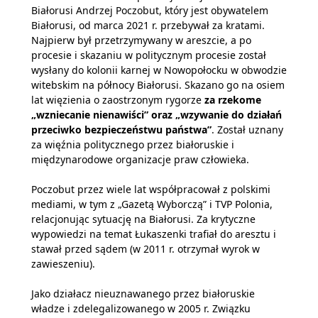
Białorusi Andrzej Poczobut, który jest obywatelem
Białorusi, od marca 2021 r. przebywał za kratami.
Najpierw był przetrzymywany w areszcie, a po
procesie i skazaniu w politycznym procesie został
wysłany do kolonii karnej w Nowopołocku w obwodzie
witebskim na północy Białorusi. Skazano go na osiem
lat więzienia o zaostrzonym rygorze
za rzekome
„wzniecanie nienawiści” oraz „wzywanie do działań
przeciwko bezpieczeństwu państwa”
. Został uznany
za więźnia politycznego przez białoruskie i
międzynarodowe organizacje praw człowieka.
Poczobut przez wiele lat współpracował z polskimi
mediami, w tym z „Gazetą Wyborczą” i TVP Polonia,
relacjonując sytuację na Białorusi. Za krytyczne
wypowiedzi na temat Łukaszenki trafiał do aresztu i
stawał przed sądem (w 2011 r. otrzymał wyrok w
zawieszeniu).
Jako działacz nieuznawanego przez białoruskie
władze i zdelegalizowanego w 2005 r. Związku