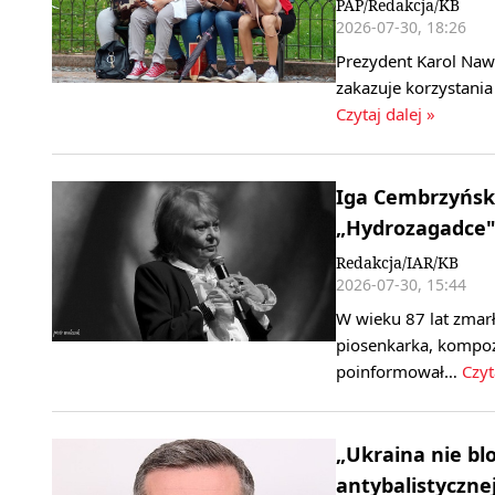
PAP/Redakcja/KB
2026-07-30, 18:26
Prezydent Karol Naw
zakazuje korzystani
Czytaj dalej »
Iga Cembrzyńska
„Hydrozagadce",
Redakcja/IAR/KB
2026-07-30, 15:44
W wieku 87 lat zmarł
piosenkarka, kompozy
poinformował…
Czyt
„Ukraina nie blo
antybalistyczne