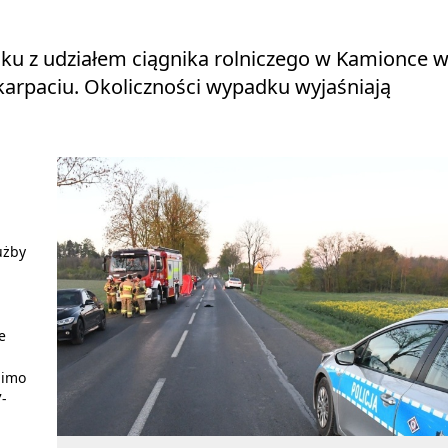
ku z udziałem ciągnika rolniczego w Kamionce 
arpaciu. Okoliczności wypadku wyjaśniają
użby
e
mimo
7-