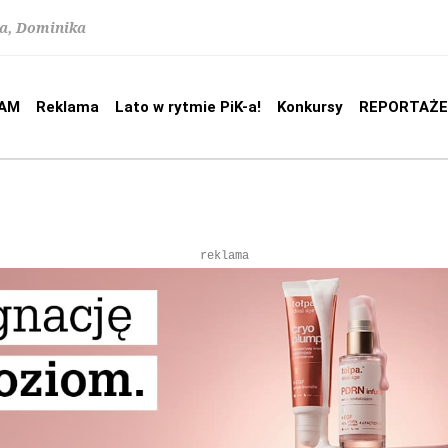
na, Dominika
AM
Reklama
Lato w rytmie PiK-a!
Konkursy
REPORTAŻE
reklama