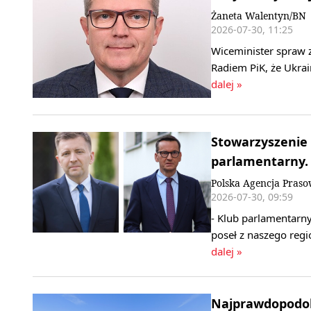
Żaneta Walentyn/BN
2026-07-30, 11:25
Wiceminister spraw 
Radiem PiK, że Ukrai
dalej »
Stowarzyszenie
parlamentarny. 
Polska Agencja Pras
2026-07-30, 09:59
- Klub parlamentarn
poseł z naszego regi
dalej »
Najprawdopodobn