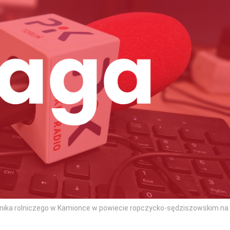
gnika rolniczego w Kamionce w powiecie ropczycko-sędziszowskim na