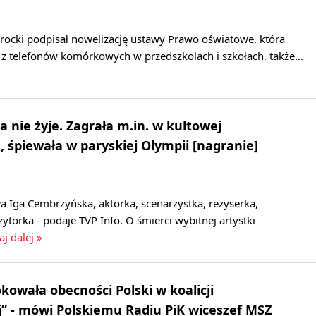
rocki podpisał nowelizację ustawy Prawo oświatowe, która
a z telefonów komórkowych w przedszkolach i szkołach, także…
 nie żyje. Zagrała m.in. w kultowej
 śpiewała w paryskiej Olympii [nagranie]
a Iga Cembrzyńska, aktorka, scenarzystka, reżyserka,
torka - podaje TVP Info. O śmierci wybitnej artystki
aj dalej »
kowała obecności Polski w koalicji
j” - mówi Polskiemu Radiu PiK wiceszef MSZ