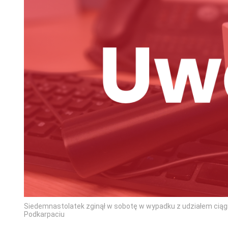
Siedemnastolatek zginął w sobotę w wypadku z udziałem cią
Podkarpaciu