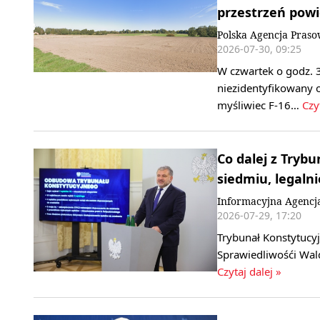
przestrzeń powi
Polska Agencja Pras
2026-07-30, 09:25
W czwartek o godz. 3
niezidentyfikowany 
myśliwiec F-16…
Czy
Co dalej z Try
siedmiu, legaln
Informacyjna Agencj
2026-07-29, 17:20
Trybunał Konstytucyj
Sprawiedliwośći Wal
Czytaj dalej »