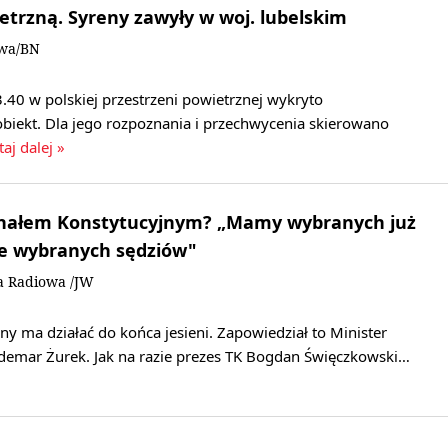
etrzną. Syreny zawyły w woj. lubelskim
owa/BN
.40 w polskiej przestrzeni powietrznej wykryto
obiekt. Dla jego rozpoznania i przechwycenia skierowano
taj dalej »
bunałem Konstytucyjnym? „Mamy wybranych już
ie wybranych sędziów"
a Radiowa /JW
ny ma działać do końca jesieni. Zapowiedział to Minister
demar Żurek. Jak na razie prezes TK Bogdan Święczkowski…