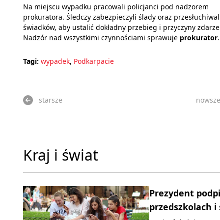
Na miejscu wypadku pracowali policjanci pod nadzorem
prokuratora. Śledczy zabezpieczyli ślady oraz przesłuchiwal
świadków, aby ustalić dokładny przebieg i przyczyny zdarze
Nadzór nad wszystkimi czynnościami sprawuje
prokurator
.
Tagi:
wypadek
,
Podkarpacie
starsze
nowsz
Kraj i świat
Prezydent podpi
przedszkolach i