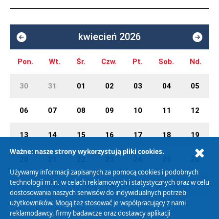
kwiecień 2026
Pon.
Wt.
Śr.
Czw.
Pt.
Sob.
Nd.
30
31
01
02
03
04
05
06
07
08
09
10
11
12
13
14
15
16
17
18
19
Ważne: nasze strony wykorzystują pliki cookies.
20
21
22
23
24
25
26
Używamy informacji zapisanych za pomocą cookies i podobnych
technologii m.in. w celach reklamowych i statystycznych oraz w celu
27
28
29
30
01
02
03
dostosowania naszych serwisów do indywidualnych potrzeb
użytkowników. Mogą też stosować je współpracujący z nami
reklamodawcy, firmy badawcze oraz dostawcy aplikacji