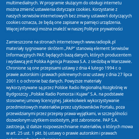
multimedialnych. W programie służącym do obsługi internetu
można zmienić ustawienia dotyczące cookies. Korzystanie z
Polityka Prywatności
naszych serwisów internetowych bez zmiany ustawień dotyczących
Zasady korzystania z Serwisu
cookies oznacza, że będą one zapisane w pamięci urządzenia.
Więcej informacji można znaleźć w naszej
Polityce prywatności
Organizacje Pożytku Publicznego
Cyfryzacja DAB+
Zamieszczone na stronach internetowych www.radiopik.pl
materiały sygnowane skrótem „PAP” stanowią element Serwisów
Polityka ochrony danych osobowych
Informacyjnych PAP, będących bazą danych, których producentem
Abonament
i wydawcą jest Polska Agencja Prasowa S.A. z siedzibą w Warszawie.
Zamówienia publiczne
Chronione są one przepisami ustawy z dnia 4 lutego 1994 r. o
prawie autorskim i prawach pokrewnych oraz ustawy z dnia 27 lipca
2001 r. o ochronie baz danych. Powyższe materiały
Biuletyn Informacji Publicznej
wykorzystywane są przez Polskie Radio Regionalną Rozgłośnię w
Bydgoszczy „Polskie Radio Pomorza i Kujaw” S.A. na podstawie
stosownej umowy licencyjnej. Jakiekolwiek wykorzystywanie
przedmiotowych materiałów przez użytkowników Portalu, poza
przewidzianymi przez przepisy prawa wyjątkami, w szczególności
dozwolonym użytkiem osobistym, jest zabronione. PAP S.A.
zastrzega, iż dalsze rozpowszechnianie materiałów, o których mowa
w art. 25 ust. 1 pkt. b) ustawy o prawie autorskim i prawach