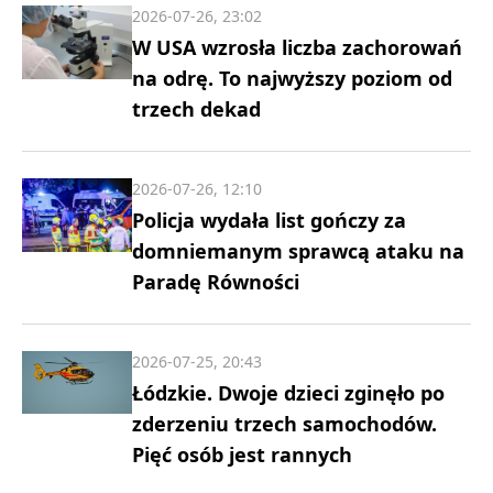
2026-07-26, 23:02
W USA wzrosła liczba zachorowań
na odrę. To najwyższy poziom od
trzech dekad
2026-07-26, 12:10
Policja wydała list gończy za
domniemanym sprawcą ataku na
Paradę Równości
2026-07-25, 20:43
Łódzkie. Dwoje dzieci zginęło po
zderzeniu trzech samochodów.
Pięć osób jest rannych