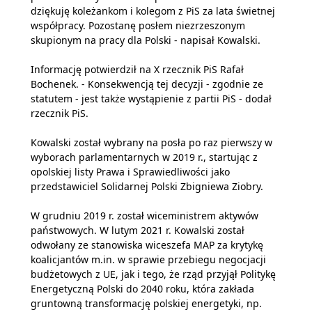
dziękuję koleżankom i kolegom z PiS za lata świetnej
współpracy. Pozostanę posłem niezrzeszonym
skupionym na pracy dla Polski - napisał Kowalski.
Informację potwierdził na X rzecznik PiS Rafał
Bochenek. - Konsekwencją tej decyzji - zgodnie ze
statutem - jest także wystąpienie z partii PiS - dodał
rzecznik PiS.
Kowalski został wybrany na posła po raz pierwszy w
wyborach parlamentarnych w 2019 r., startując z
opolskiej listy Prawa i Sprawiedliwości jako
przedstawiciel Solidarnej Polski Zbigniewa Ziobry.
W grudniu 2019 r. został wiceministrem aktywów
państwowych. W lutym 2021 r. Kowalski został
odwołany ze stanowiska wiceszefa MAP za krytykę
koalicjantów m.in. w sprawie przebiegu negocjacji
budżetowych z UE, jak i tego, że rząd przyjął Politykę
Energetyczną Polski do 2040 roku, która zakłada
gruntowną transformację polskiej energetyki, np.