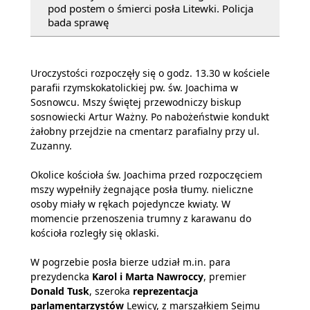
pod postem o śmierci posła Litewki. Policja
bada sprawę
Uroczystości rozpoczęły się o godz. 13.30 w kościele
parafii rzymskokatolickiej pw. św. Joachima w
Sosnowcu. Mszy świętej przewodniczy biskup
sosnowiecki Artur Ważny. Po nabożeństwie kondukt
żałobny przejdzie na cmentarz parafialny przy ul.
Zuzanny.
Okolice kościoła św. Joachima przed rozpoczęciem
mszy wypełniły żegnające posła tłumy. nieliczne
osoby miały w rękach pojedyncze kwiaty. W
momencie przenoszenia trumny z karawanu do
kościoła rozległy się oklaski.
W pogrzebie posła bierze udział m.in. para
prezydencka
Karol i Marta Nawroccy
, premier
Donald Tusk
, szeroka
reprezentacja
parlamentarzystów
Lewicy, z marszałkiem Sejmu