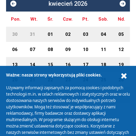
kwiecień 2026
Pon.
Wt.
Śr.
Czw.
Pt.
Sob.
Nd.
30
31
01
02
03
04
05
06
07
08
09
10
11
12
13
14
15
16
17
18
19
Ważne: nasze strony wykorzystują pliki cookies.
20
21
22
23
24
25
26
Używamy informacji zapisanych za pomocą cookies i podobnych
technologii m.in. w celach reklamowych i statystycznych oraz w celu
27
28
29
30
01
02
03
dostosowania naszych serwisów do indywidualnych potrzeb
użytkowników. Mogą też stosować je współpracujący z nami
reklamodawcy, firmy badawcze oraz dostawcy aplikacji
multimedialnych. W programie służącym do obsługi internetu
można zmienić ustawienia dotyczące cookies. Korzystanie z
Polityka Prywatności
naszych serwisów internetowych bez zmiany ustawień dotyczących