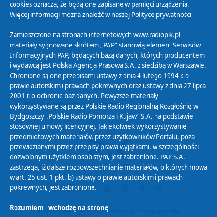
Zasady korzystania z Serwisu
cookies oznacza, że będą one zapisane w pamięci urządzenia.
Więcej informacji można znaleźć w naszej
Polityce prywatności
Organizacje Pożytku Publicznego
Cyfryzacja DAB+
Zamieszczone na stronach internetowych www.radiopik.pl
materiały sygnowane skrótem „PAP” stanowią element Serwisów
Polityka ochrony danych osobowych
Informacyjnych PAP, będących bazą danych, których producentem
Abonament
i wydawcą jest Polska Agencja Prasowa S.A. z siedzibą w Warszawie.
Zamówienia publiczne
Chronione są one przepisami ustawy z dnia 4 lutego 1994 r. o
prawie autorskim i prawach pokrewnych oraz ustawy z dnia 27 lipca
2001 r. o ochronie baz danych. Powyższe materiały
Biuletyn Informacji Publicznej
wykorzystywane są przez Polskie Radio Regionalną Rozgłośnię w
Bydgoszczy „Polskie Radio Pomorza i Kujaw” S.A. na podstawie
stosownej umowy licencyjnej. Jakiekolwiek wykorzystywanie
przedmiotowych materiałów przez użytkowników Portalu, poza
przewidzianymi przez przepisy prawa wyjątkami, w szczególności
dozwolonym użytkiem osobistym, jest zabronione. PAP S.A.
zastrzega, iż dalsze rozpowszechnianie materiałów, o których mowa
w art. 25 ust. 1 pkt. b) ustawy o prawie autorskim i prawach
pokrewnych, jest zabronione.
Rozumiem i wchodzę na stronę
Projekt i realizacja: © 2022
Webtom.pl
/
strony www Piła