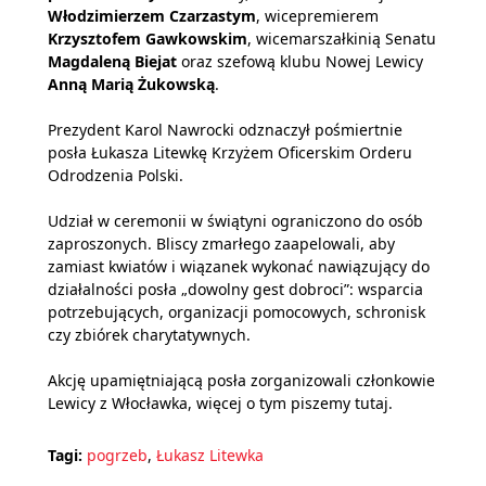
Włodzimierzem Czarzastym
, wicepremierem
Krzysztofem Gawkowskim
, wicemarszałkinią Senatu
Magdaleną Biejat
oraz szefową klubu Nowej Lewicy
Anną Marią Żukowską
.
Prezydent Karol Nawrocki odznaczył pośmiertnie
posła Łukasza Litewkę Krzyżem Oficerskim Orderu
Odrodzenia Polski.
Udział w ceremonii w świątyni ograniczono do osób
zaproszonych. Bliscy zmarłego zaapelowali, aby
zamiast kwiatów i wiązanek wykonać nawiązujący do
działalności posła „dowolny gest dobroci”: wsparcia
potrzebujących, organizacji pomocowych, schronisk
czy zbiórek charytatywnych.
Akcję upamiętniającą posła zorganizowali członkowie
Lewicy z Włocławka, więcej o tym piszemy tutaj.
Tagi:
pogrzeb
,
Łukasz Litewka