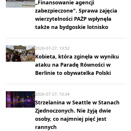
„Finansowanie agencji
zabezpieczone". Sprawa zajęcia
wierzytelności PAŻP wpłynęła
także na bydgoskie lotnisko
2026-07-27, 13:52
Kobieta, która zginęła w wyniku
ataku na Paradę Równości w
Berlinie to obywatelka Polski
2026-07-27, 10:34
Strzelanina w Seattle w Stanach
Zjednoczonych. Nie żyją dwie
osoby, co najmniej pięć jest
rannych