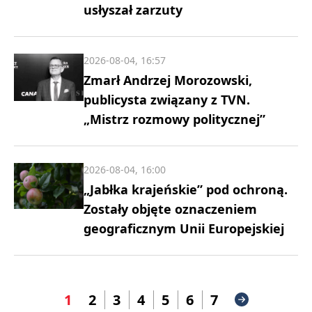
usłyszał zarzuty
2026-08-04, 16:57
Zmarł Andrzej Morozowski,
publicysta związany z TVN.
„Mistrz rozmowy politycznej”
2026-08-04, 16:00
„Jabłka krajeńskie” pod ochroną.
Zostały objęte oznaczeniem
geograficznym Unii Europejskiej
1
2
3
4
5
6
7