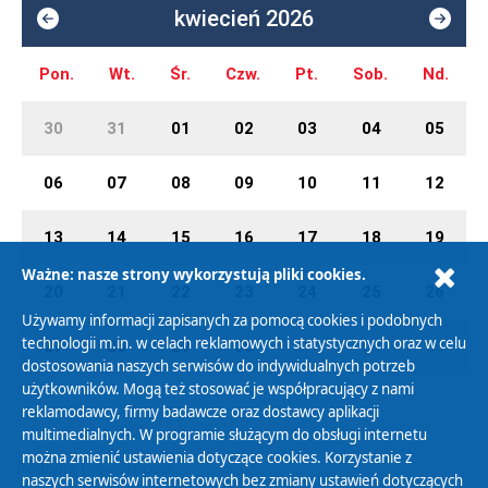
kwiecień 2026
Pon.
Wt.
Śr.
Czw.
Pt.
Sob.
Nd.
30
31
01
02
03
04
05
06
07
08
09
10
11
12
13
14
15
16
17
18
19
Ważne: nasze strony wykorzystują pliki cookies.
20
21
22
23
24
25
26
Używamy informacji zapisanych za pomocą cookies i podobnych
technologii m.in. w celach reklamowych i statystycznych oraz w celu
27
28
29
30
01
02
03
dostosowania naszych serwisów do indywidualnych potrzeb
użytkowników. Mogą też stosować je współpracujący z nami
reklamodawcy, firmy badawcze oraz dostawcy aplikacji
multimedialnych. W programie służącym do obsługi internetu
można zmienić ustawienia dotyczące cookies. Korzystanie z
Polityka Prywatności
naszych serwisów internetowych bez zmiany ustawień dotyczących