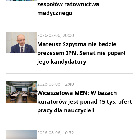
zespołów ratownictwa
medycznego
2026-08-06, 20:00
Mateusz Szpytma nie będzie
prezesem IPN. Senat nie poparł
jego kandydatury
2026-08-06, 12:40
Wiceszefowa MEN: W bazach
kuratorów jest ponad 15 tys. ofert
pracy dla nauczycieli
2026-08-06, 10:52