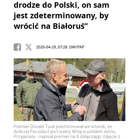
drodze do Polski, on sam
jest zdeterminowany, by
wrócić na Białoruś”
2026-04-29, 07:28 DW/PAP
Premier Donald Tusk poinformował we wtorek, że
Andrzej Poczobut jest wolny. Witaj w polskim domu,
Przyjacielu - napisał premier na X dołączając zdjęcie z