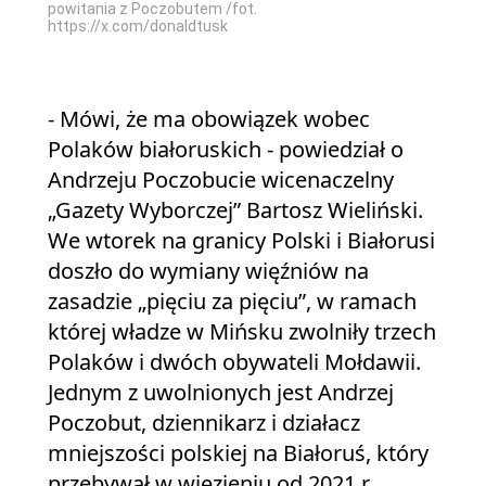
powitania z Poczobutem /fot.
https://x.com/donaldtusk
- Mówi, że ma obowiązek wobec
Polaków białoruskich - powiedział o
Andrzeju Poczobucie wicenaczelny
„Gazety Wyborczej” Bartosz Wieliński.
We wtorek na granicy Polski i Białorusi
doszło do wymiany więźniów na
zasadzie „pięciu za pięciu”, w ramach
której władze w Mińsku zwolniły trzech
Polaków i dwóch obywateli Mołdawii.
Jednym z uwolnionych jest Andrzej
Poczobut, dziennikarz i działacz
mniejszości polskiej na Białoruś, który
przebywał w więzieniu od 2021 r.