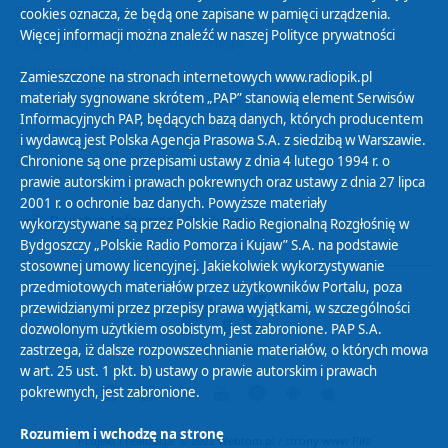
Zasady korzystania z Serwisu
cookies oznacza, że będą one zapisane w pamięci urządzenia.
Więcej informacji można znaleźć w naszej
Polityce prywatności
Organizacje Pożytku Publicznego
Cyfryzacja DAB+
Zamieszczone na stronach internetowych www.radiopik.pl
materiały sygnowane skrótem „PAP” stanowią element Serwisów
Polityka ochrony danych osobowych
Informacyjnych PAP, będących bazą danych, których producentem
Abonament
i wydawcą jest Polska Agencja Prasowa S.A. z siedzibą w Warszawie.
Zamówienia publiczne
Chronione są one przepisami ustawy z dnia 4 lutego 1994 r. o
prawie autorskim i prawach pokrewnych oraz ustawy z dnia 27 lipca
2001 r. o ochronie baz danych. Powyższe materiały
Biuletyn Informacji Publicznej
wykorzystywane są przez Polskie Radio Regionalną Rozgłośnię w
Bydgoszczy „Polskie Radio Pomorza i Kujaw” S.A. na podstawie
stosownej umowy licencyjnej. Jakiekolwiek wykorzystywanie
przedmiotowych materiałów przez użytkowników Portalu, poza
przewidzianymi przez przepisy prawa wyjątkami, w szczególności
dozwolonym użytkiem osobistym, jest zabronione. PAP S.A.
zastrzega, iż dalsze rozpowszechnianie materiałów, o których mowa
w art. 25 ust. 1 pkt. b) ustawy o prawie autorskim i prawach
pokrewnych, jest zabronione.
Rozumiem i wchodzę na stronę
Projekt i realizacja: © 2022
Webtom.pl
/
strony www Piła