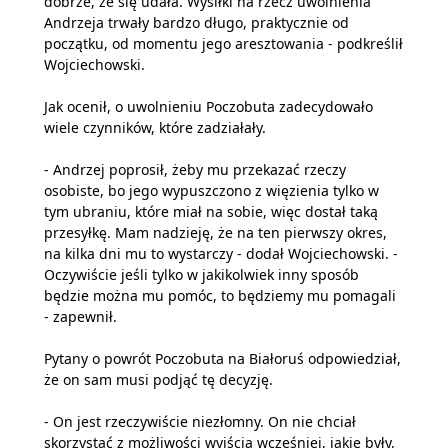
dobrze, że się udała. Wysiłki na rzecz uwolnienia
Andrzeja trwały bardzo długo, praktycznie od
początku, od momentu jego aresztowania - podkreślił
Wojciechowski.
Jak ocenił, o uwolnieniu Poczobuta zadecydowało
wiele czynników, które zadziałały.
- Andrzej poprosił, żeby mu przekazać rzeczy
osobiste, bo jego wypuszczono z więzienia tylko w
tym ubraniu, które miał na sobie, więc dostał taką
przesyłkę. Mam nadzieję, że na ten pierwszy okres,
na kilka dni mu to wystarczy - dodał Wojciechowski. -
Oczywiście jeśli tylko w jakikolwiek inny sposób
będzie można mu pomóc, to będziemy mu pomagali
- zapewnił.
Pytany o powrót Poczobuta na Białoruś odpowiedział,
że on sam musi podjąć tę decyzję.
- On jest rzeczywiście niezłomny. On nie chciał
skorzystać z możliwości wyjścia wcześniej, jakie były.