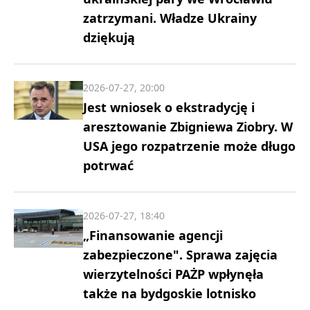
zatrzymani. Władze Ukrainy
dziękują
2026-07-27, 20:00
Jest wniosek o ekstradycję i
aresztowanie Zbigniewa Ziobry. W
USA jego rozpatrzenie może długo
potrwać
2026-07-27, 18:40
„Finansowanie agencji
zabezpieczone". Sprawa zajęcia
wierzytelności PAŻP wpłynęła
także na bydgoskie lotnisko