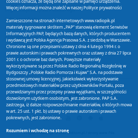
Zasady korzystania z Serwisu
cookies oznacza, że będą one zapisane w pamięci urządzenia.
Więcej informacji można znaleźć w naszej
Polityce prywatności
Organizacje Pożytku Publicznego
Cyfryzacja DAB+
Zamieszczone na stronach internetowych www.radiopik.pl
materiały sygnowane skrótem „PAP” stanowią element Serwisów
Polityka ochrony danych osobowych
Informacyjnych PAP, będących bazą danych, których producentem
Abonament
i wydawcą jest Polska Agencja Prasowa S.A. z siedzibą w Warszawie.
Zamówienia publiczne
Chronione są one przepisami ustawy z dnia 4 lutego 1994 r. o
prawie autorskim i prawach pokrewnych oraz ustawy z dnia 27 lipca
2001 r. o ochronie baz danych. Powyższe materiały
Biuletyn Informacji Publicznej
wykorzystywane są przez Polskie Radio Regionalną Rozgłośnię w
Bydgoszczy „Polskie Radio Pomorza i Kujaw” S.A. na podstawie
stosownej umowy licencyjnej. Jakiekolwiek wykorzystywanie
przedmiotowych materiałów przez użytkowników Portalu, poza
przewidzianymi przez przepisy prawa wyjątkami, w szczególności
dozwolonym użytkiem osobistym, jest zabronione. PAP S.A.
zastrzega, iż dalsze rozpowszechnianie materiałów, o których mowa
w art. 25 ust. 1 pkt. b) ustawy o prawie autorskim i prawach
pokrewnych, jest zabronione.
Rozumiem i wchodzę na stronę
Projekt i realizacja: © 2022
Webtom.pl
/
strony www Piła