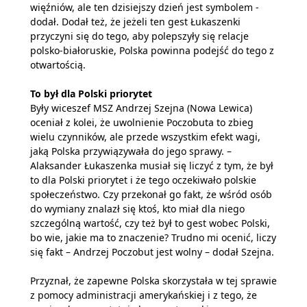
więźniów, ale ten dzisiejszy dzień jest symbolem -
dodał. Dodał też, że jeżeli ten gest Łukaszenki
przyczyni się do tego, aby polepszyły się relacje
polsko-białoruskie, Polska powinna podejść do tego z
otwartością.
To był dla Polski priorytet
Były wiceszef MSZ Andrzej Szejna (Nowa Lewica)
oceniał z kolei, że uwolnienie Poczobuta to zbieg
wielu czynników, ale przede wszystkim efekt wagi,
jaką Polska przywiązywała do jego sprawy. –
Alaksander Łukaszenka musiał się liczyć z tym, że był
to dla Polski priorytet i że tego oczekiwało polskie
społeczeństwo. Czy przekonał go fakt, że wśród osób
do wymiany znalazł się ktoś, kto miał dla niego
szczególną wartość, czy też był to gest wobec Polski,
bo wie, jakie ma to znaczenie? Trudno mi ocenić, liczy
się fakt – Andrzej Poczobut jest wolny – dodał Szejna.
Przyznał, że zapewne Polska skorzystała w tej sprawie
z pomocy administracji amerykańskiej i z tego, że