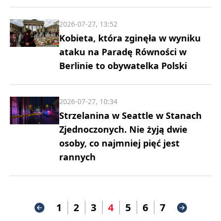
2026-07-27, 13:52
Kobieta, która zginęła w wyniku
ataku na Paradę Równości w
Berlinie to obywatelka Polski
2026-07-27, 10:34
Strzelanina w Seattle w Stanach
Zjednoczonych. Nie żyją dwie
osoby, co najmniej pięć jest
rannych
1
2
3
4
5
6
7