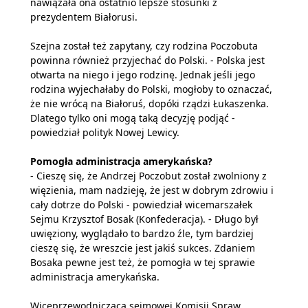
nawiązała ona ostatnio lepsze stosunki z
prezydentem Białorusi.
Szejna został też zapytany, czy rodzina Poczobuta
powinna również przyjechać do Polski. - Polska jest
otwarta na niego i jego rodzinę. Jednak jeśli jego
rodzina wyjechałaby do Polski, mogłoby to oznaczać,
że nie wrócą na Białoruś, dopóki rządzi Łukaszenka.
Dlatego tylko oni mogą taką decyzję podjąć -
powiedział polityk Nowej Lewicy.
Pomogła administracja amerykańska?
- Cieszę się, że Andrzej Poczobut został zwolniony z
więzienia, mam nadzieję, że jest w dobrym zdrowiu i
cały dotrze do Polski - powiedział wicemarszałek
Sejmu Krzysztof Bosak (Konfederacja). - Długo był
uwięziony, wyglądało to bardzo źle, tym bardziej
cieszę się, że wreszcie jest jakiś sukces. Zdaniem
Bosaka pewne jest też, że pomogła w tej sprawie
administracja amerykańska.
Wiceprzewodnicząca sejmowej Komisji Spraw