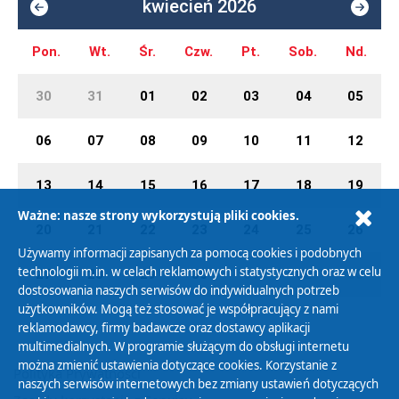
kwiecień 2026
Pon.
Wt.
Śr.
Czw.
Pt.
Sob.
Nd.
30
31
01
02
03
04
05
06
07
08
09
10
11
12
13
14
15
16
17
18
19
Ważne: nasze strony wykorzystują pliki cookies.
20
21
22
23
24
25
26
Używamy informacji zapisanych za pomocą cookies i podobnych
technologii m.in. w celach reklamowych i statystycznych oraz w celu
27
28
29
30
01
02
03
dostosowania naszych serwisów do indywidualnych potrzeb
użytkowników. Mogą też stosować je współpracujący z nami
reklamodawcy, firmy badawcze oraz dostawcy aplikacji
multimedialnych. W programie służącym do obsługi internetu
można zmienić ustawienia dotyczące cookies. Korzystanie z
Polityka Prywatności
naszych serwisów internetowych bez zmiany ustawień dotyczących