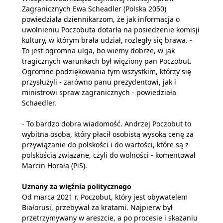
Zagranicznych Ewa Scheadler (Polska 2050)
powiedziała dziennikarzom, że jak informacja o
uwolnieniu Poczobuta dotarła na posiedzenie komisji
kultury, w którym brała udział, rozległy się brawa. -
To jest ogromna ulga, bo wiemy dobrze, w jak
tragicznych warunkach był więziony pan Poczobut.
Ogromne podziękowania tym wszystkim, którzy się
przysłużyli - zarówno panu prezydentowi, jak i
ministrowi spraw zagranicznych - powiedziała
Schaedler.
- To bardzo dobra wiadomość. Andrzej Poczobut to
wybitna osoba, który płacił osobistą wysoką cenę za
przywiązanie do polskości i do wartości, które są z
polskością związane, czyli do wolności - komentował
Marcin Horała (PiS).
Uznany za więźnia politycznego
Od marca 2021 r. Poczobut, który jest obywatelem
Białorusi, przebywał za kratami. Najpierw był
przetrzymywany w areszcie, a po procesie i skazaniu