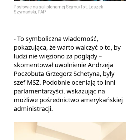
Posłowie na sali plenarnej Sejmu/fot. Leszek
Szymański, PAP
- To symboliczna wiadomość,
pokazująca, że warto walczyć o to, by
ludzi nie więziono za poglądy –
skomentował uwolnienie Andrzeja
Poczobuta Grzegorz Schetyna, były
szef MSZ. Podobnie oceniają to inni
parlamentarzyści, wskazując na
możliwe pośrednictwo amerykańskiej
administracji.