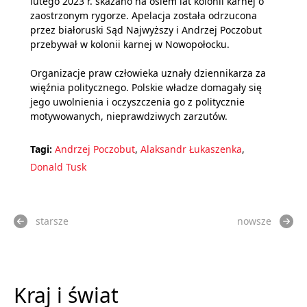
lutego 2023 r. skazano na osiem lat kolonii karnej o
zaostrzonym rygorze. Apelacja została odrzucona
przez białoruski Sąd Najwyższy i Andrzej Poczobut
przebywał w kolonii karnej w Nowopołocku.
Organizacje praw człowieka uznały dziennikarza za
więźnia politycznego. Polskie władze domagały się
jego uwolnienia i oczyszczenia go z politycznie
motywowanych, nieprawdziwych zarzutów.
Tagi:
Andrzej Poczobut
,
Alaksandr Łukaszenka
,
Donald Tusk
starsze
nowsze
Kraj i świat