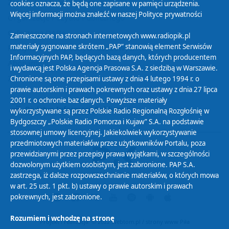
Zasady korzystania z Serwisu
cookies oznacza, że będą one zapisane w pamięci urządzenia.
Więcej informacji można znaleźć w naszej
Polityce prywatności
Organizacje Pożytku Publicznego
Cyfryzacja DAB+
Zamieszczone na stronach internetowych www.radiopik.pl
materiały sygnowane skrótem „PAP” stanowią element Serwisów
Polityka ochrony danych osobowych
Informacyjnych PAP, będących bazą danych, których producentem
Abonament
i wydawcą jest Polska Agencja Prasowa S.A. z siedzibą w Warszawie.
Zamówienia publiczne
Chronione są one przepisami ustawy z dnia 4 lutego 1994 r. o
prawie autorskim i prawach pokrewnych oraz ustawy z dnia 27 lipca
2001 r. o ochronie baz danych. Powyższe materiały
Biuletyn Informacji Publicznej
wykorzystywane są przez Polskie Radio Regionalną Rozgłośnię w
Bydgoszczy „Polskie Radio Pomorza i Kujaw” S.A. na podstawie
stosownej umowy licencyjnej. Jakiekolwiek wykorzystywanie
przedmiotowych materiałów przez użytkowników Portalu, poza
przewidzianymi przez przepisy prawa wyjątkami, w szczególności
dozwolonym użytkiem osobistym, jest zabronione. PAP S.A.
zastrzega, iż dalsze rozpowszechnianie materiałów, o których mowa
w art. 25 ust. 1 pkt. b) ustawy o prawie autorskim i prawach
pokrewnych, jest zabronione.
Rozumiem i wchodzę na stronę
Projekt i realizacja: © 2022
Webtom.pl
/
strony www Piła