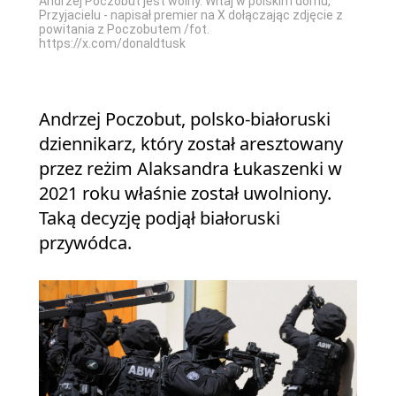
Andrzej Poczobut jest wolny. Witaj w polskim domu,
Przyjacielu - napisał premier na X dołączając zdjęcie z
powitania z Poczobutem /fot.
https://x.com/donaldtusk
Andrzej Poczobut, polsko-białoruski
dziennikarz, który został aresztowany
przez reżim Alaksandra Łukaszenki w
2021 roku właśnie został uwolniony.
Taką decyzję podjął białoruski
przywódca.