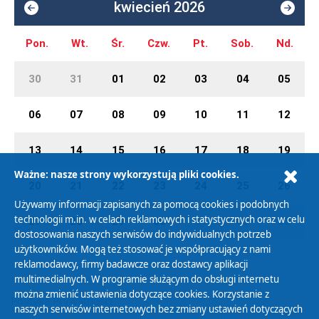
kwiecień 2026
Pon.
Wt.
Śr.
Czw.
Pt.
Sob.
Nd.
30
31
01
02
03
04
05
06
07
08
09
10
11
12
13
14
15
16
17
18
19
Ważne: nasze strony wykorzystują pliki cookies.
20
21
22
23
24
25
26
Używamy informacji zapisanych za pomocą cookies i podobnych
technologii m.in. w celach reklamowych i statystycznych oraz w celu
27
28
29
30
01
02
03
dostosowania naszych serwisów do indywidualnych potrzeb
użytkowników. Mogą też stosować je współpracujący z nami
reklamodawcy, firmy badawcze oraz dostawcy aplikacji
multimedialnych. W programie służącym do obsługi internetu
można zmienić ustawienia dotyczące cookies. Korzystanie z
Polityka Prywatności
naszych serwisów internetowych bez zmiany ustawień dotyczących