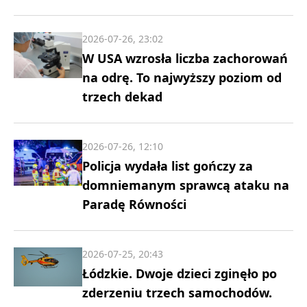
2026-07-26, 23:02
W USA wzrosła liczba zachorowań
na odrę. To najwyższy poziom od
trzech dekad
2026-07-26, 12:10
Policja wydała list gończy za
domniemanym sprawcą ataku na
Paradę Równości
2026-07-25, 20:43
Łódzkie. Dwoje dzieci zginęło po
zderzeniu trzech samochodów.