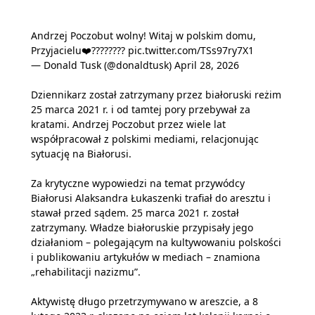
Andrzej Poczobut wolny! Witaj w polskim domu,
Przyjacielu❤️????????
pic.twitter.com/TSs97ry7X1
— Donald Tusk (@donaldtusk)
April 28, 2026
Dziennikarz został zatrzymany przez białoruski reżim
25 marca 2021 r. i od tamtej pory przebywał za
kratami. Andrzej Poczobut przez wiele lat
współpracował z polskimi mediami, relacjonując
sytuację na Białorusi.
Za krytyczne wypowiedzi na temat przywódcy
Białorusi Alaksandra Łukaszenki trafiał do aresztu i
stawał przed sądem. 25 marca 2021 r. został
zatrzymany. Władze białoruskie przypisały jego
działaniom – polegającym na kultywowaniu polskości
i publikowaniu artykułów w mediach – znamiona
„rehabilitacji nazizmu”.
Aktywistę długo przetrzymywano w areszcie, a 8