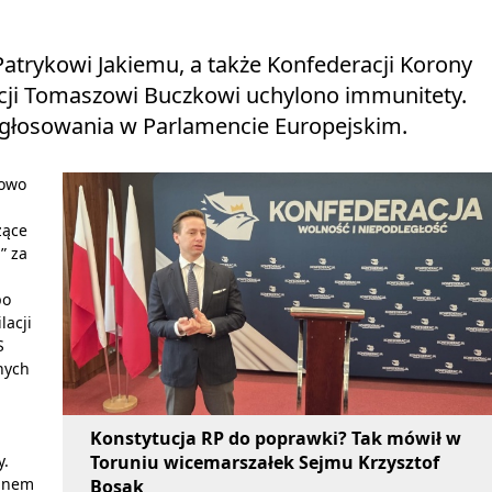
atrykowi Jakiemu, a także Konfederacji Korony
acji Tomaszowi Buczkowi uchylono immunitety.
 głosowania w Parlamencie Europejskim.
zowo
zące
” za
po
lacji
S
nych
Konstytucja RP do poprawki? Tak mówił w
Toruniu wicemarszałek Sejmu Krzysztof
y.
abnem
Bosak