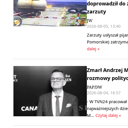
doprowadził do 
zarzuty
JW
2026-08-05, 13:40
Zarzuty usłyszał pij
Pomorskie) zatrzyma
dalej »
Zmarł Andrzej M
rozmowy polityc
PAP/DW
2026-08-04, 16:57
- W TVN24 pracował 
najważniejszych dzi
M…
Czytaj dalej »