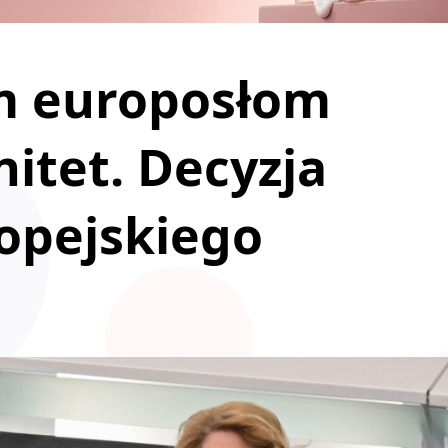
m europosłom
itet. Decyzja
opejskiego