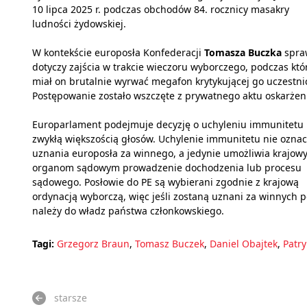
10 lipca 2025 r. podczas obchodów 84. rocznicy masakry
ludności żydowskiej.
W kontekście europosła Konfederacji
Tomasza Buczka
spra
dotyczy zajścia w trakcie wieczoru wyborczego, podczas kt
miał on brutalnie wyrwać megafon krytykującej go uczestni
Postępowanie zostało wszczęte z prywatnego aktu oskarżen
Europarlament podejmuje decyzję o uchyleniu immunitetu
zwykłą większością głosów. Uchylenie immunitetu nie ozna
uznania europosła za winnego, a jedynie umożliwia krajow
organom sądowym prowadzenie dochodzenia lub procesu
sądowego. Posłowie do PE są wybierani zgodnie z krajową
ordynacją wyborczą, więc jeśli zostaną uznani za winnych 
należy do władz państwa członkowskiego.
Tagi:
Grzegorz Braun
,
Tomasz Buczek
,
Daniel Obajtek
,
Patry
starsze