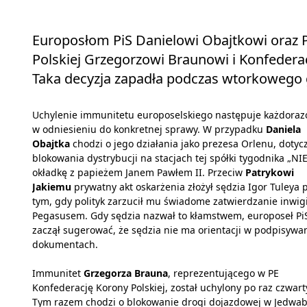
Europosłom PiS Danielowi Obajtkowi oraz P
Polskiej Grzegorzowi Braunowi i Konfeder
Taka decyzja zapadła podczas wtorkowego
Uchylenie immunitetu europoselskiego następuje każdora
w odniesieniu do konkretnej sprawy. W przypadku
Daniela
Obajtka
chodzi o jego działania jako prezesa Orlenu, dotyc
blokowania dystrybucji na stacjach tej spółki tygodnika „NIE
okładkę z papieżem Janem Pawłem II. Przeciw
Patrykowi
Jakiemu
prywatny akt oskarżenia złożył sędzia Igor Tuleya 
tym, gdy polityk zarzucił mu świadome zatwierdzanie inwigi
Pegasusem. Gdy sędzia nazwał to kłamstwem, europoseł Pi
zaczął sugerować, że sędzia nie ma orientacji w podpisywa
dokumentach.
Immunitet
Grzegorza Brauna
, reprezentującego w PE
Konfederację Korony Polskiej, został uchylony po raz czwart
Tym razem chodzi o blokowanie drogi dojazdowej w Jedw