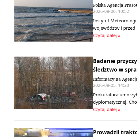
Polska Agencja Pras
2026-08-06, 10:52
Instytut Meteorologi
województw i przed 
Czytaj dalej »
Badanie przyczy
śledztwo w spr
Informacyjna Agencj
2026-08-05, 14:20
Prokuratura umorzył
dyplomatycznej. Cho
Czytaj dalej »
Prowadził trakt