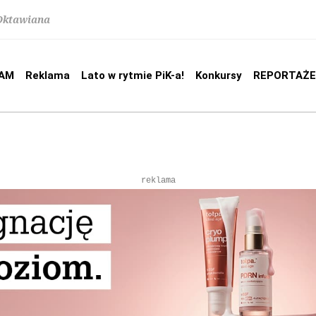
 Oktawiana
AM
Reklama
Lato w rytmie PiK-a!
Konkursy
REPORTAŻE
reklama