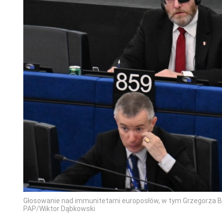
Głosowanie nad immunitetami europosłów, w tym Grzegorza Bra
PAP/Wiktor Dąbkowski