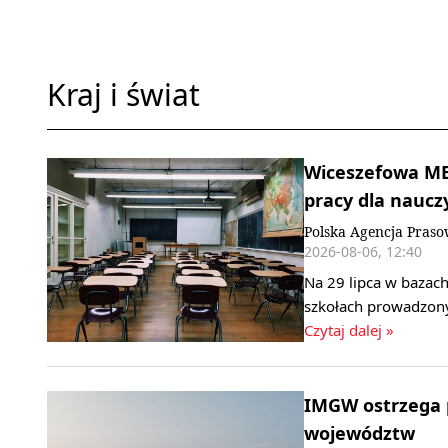
Kraj i świat
Wiceszefowa MEN
pracy dla nauczy
Polska Agencja Pras
2026-08-06, 12:40
Na 29 lipca w bazach
szkołach prowadzony
Czytaj dalej »
IMGW ostrzega p
województw