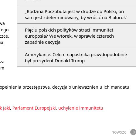
„Rodzina Poczobuta jest w drodze do Polski, on
sam jest zdeterminowany, by wrócić na Białoruś”
wa
Pięciu polskich polityków straci immunitet
órego
europosła? We wtorek, w sprawie czterech
czce.
zapadnie decyzja
ia.
Amerykanie: Celem napastnika prawdopodobnie
był prezydent Donald Trump
cza
ym
popełnienia przestępstwa, decyzja o unieważnieniu ich mandatu
k Jaki
,
Parlament Europejski
,
uchylenie immunitetu
nowsze