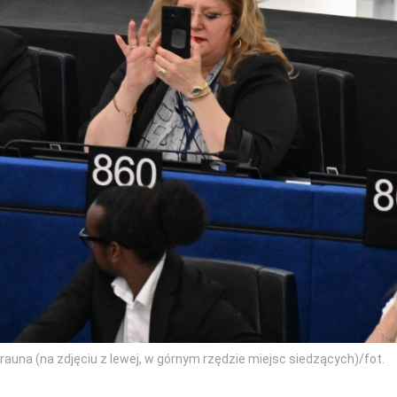
una (na zdjęciu z lewej, w górnym rzędzie miejsc siedzących)/fot.