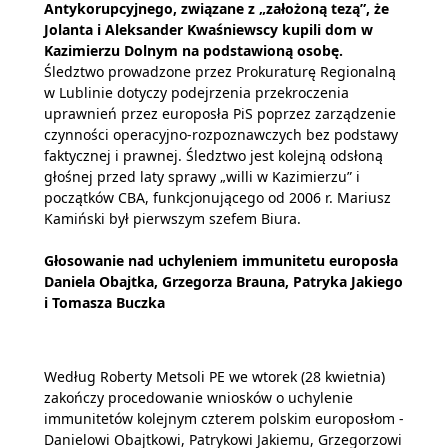
Antykorupcyjnego, związane z „założoną tezą”, że
Jolanta i Aleksander Kwaśniewscy kupili dom w
Kazimierzu Dolnym na podstawioną osobę.
Śledztwo prowadzone przez Prokuraturę Regionalną
w Lublinie dotyczy podejrzenia przekroczenia
uprawnień przez europosła PiS poprzez zarządzenie
czynności operacyjno-rozpoznawczych bez podstawy
faktycznej i prawnej. Śledztwo jest kolejną odsłoną
głośnej przed laty sprawy „willi w Kazimierzu” i
początków CBA, funkcjonującego od 2006 r. Mariusz
Kamiński był pierwszym szefem Biura.
Głosowanie nad uchyleniem immunitetu europosła
Daniela Obajtka, Grzegorza Brauna, Patryka Jakiego
i Tomasza Buczka
Według Roberty Metsoli PE we wtorek (28 kwietnia)
zakończy procedowanie wniosków o uchylenie
immunitetów kolejnym czterem polskim europosłom -
Danielowi Obajtkowi, Patrykowi Jakiemu, Grzegorzowi