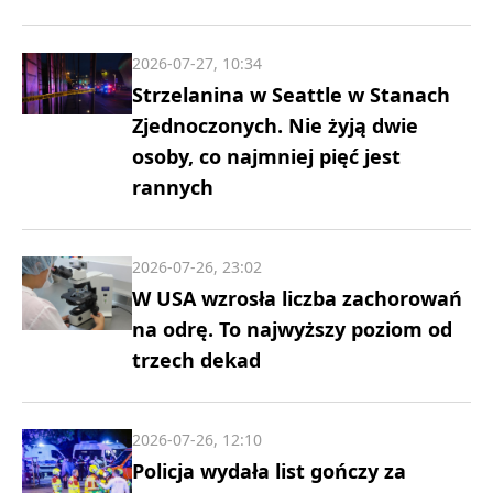
2026-07-27, 10:34
Strzelanina w Seattle w Stanach
Zjednoczonych. Nie żyją dwie
osoby, co najmniej pięć jest
rannych
2026-07-26, 23:02
W USA wzrosła liczba zachorowań
na odrę. To najwyższy poziom od
trzech dekad
2026-07-26, 12:10
Policja wydała list gończy za