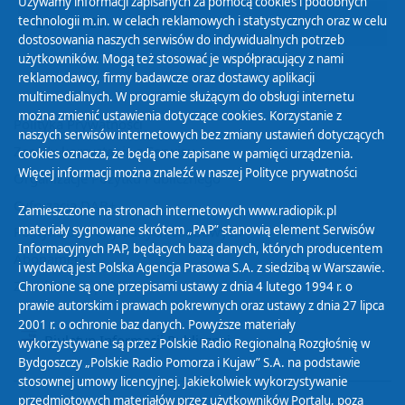
Używamy informacji zapisanych za pomocą cookies i podobnych
technologii m.in. w celach reklamowych i statystycznych oraz w celu
27
28
29
30
01
02
03
dostosowania naszych serwisów do indywidualnych potrzeb
użytkowników. Mogą też stosować je współpracujący z nami
reklamodawcy, firmy badawcze oraz dostawcy aplikacji
multimedialnych. W programie służącym do obsługi internetu
można zmienić ustawienia dotyczące cookies. Korzystanie z
Polityka Prywatności
naszych serwisów internetowych bez zmiany ustawień dotyczących
Zasady korzystania z Serwisu
cookies oznacza, że będą one zapisane w pamięci urządzenia.
Więcej informacji można znaleźć w naszej
Polityce prywatności
Organizacje Pożytku Publicznego
Cyfryzacja DAB+
Zamieszczone na stronach internetowych www.radiopik.pl
materiały sygnowane skrótem „PAP” stanowią element Serwisów
Polityka ochrony danych osobowych
Informacyjnych PAP, będących bazą danych, których producentem
Abonament
i wydawcą jest Polska Agencja Prasowa S.A. z siedzibą w Warszawie.
Zamówienia publiczne
Chronione są one przepisami ustawy z dnia 4 lutego 1994 r. o
prawie autorskim i prawach pokrewnych oraz ustawy z dnia 27 lipca
2001 r. o ochronie baz danych. Powyższe materiały
Biuletyn Informacji Publicznej
wykorzystywane są przez Polskie Radio Regionalną Rozgłośnię w
Bydgoszczy „Polskie Radio Pomorza i Kujaw” S.A. na podstawie
stosownej umowy licencyjnej. Jakiekolwiek wykorzystywanie
przedmiotowych materiałów przez użytkowników Portalu, poza