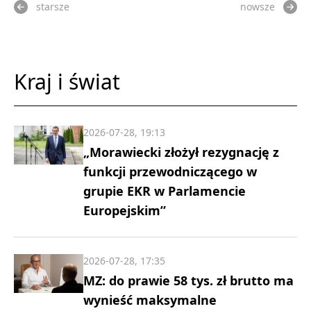
starsze
nowsze
Kraj i świat
2026-07-28, 19:13
„Morawiecki złożył rezygnację z
funkcji przewodniczącego w
grupie EKR w Parlamencie
Europejskim”
2026-07-28, 17:35
MZ: do prawie 58 tys. zł brutto ma
wynieść maksymalne