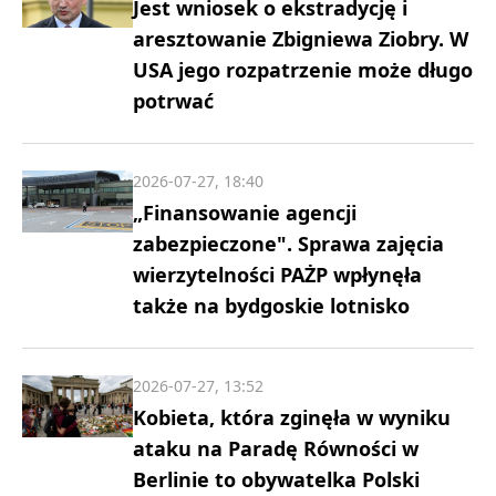
Jest wniosek o ekstradycję i
aresztowanie Zbigniewa Ziobry. W
USA jego rozpatrzenie może długo
potrwać
2026-07-27, 18:40
„Finansowanie agencji
zabezpieczone". Sprawa zajęcia
wierzytelności PAŻP wpłynęła
także na bydgoskie lotnisko
2026-07-27, 13:52
Kobieta, która zginęła w wyniku
ataku na Paradę Równości w
Berlinie to obywatelka Polski