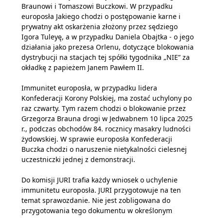
Braunowi i Tomaszowi Buczkowi. W przypadku
europosła Jakiego chodzi o postępowanie karne i
prywatny akt oskarżenia złożony przez sędziego
Igora Tuleyę, a w przypadku Daniela Obajtka - o jego
działania jako prezesa Orlenu, dotyczące blokowania
dystrybucji na stacjach tej spółki tygodnika „NIE” za
okładkę z papieżem Janem Pawłem II.
Immunitet europosła, w przypadku lidera
Konfederacji Korony Polskiej, ma zostać uchylony po
raz czwarty. Tym razem chodzi o blokowanie przez
Grzegorza Brauna drogi w Jedwabnem 10 lipca 2025
r., podczas obchodów 84. rocznicy masakry ludności
żydowskiej. W sprawie europosła Konfederacji
Buczka chodzi o naruszenie nietykalności cielesnej
uczestniczki jednej z demonstracji.
Do komisji JURI trafia każdy wniosek o uchylenie
immunitetu europosła. JURI przygotowuje na ten
temat sprawozdanie. Nie jest zobligowana do
przygotowania tego dokumentu w określonym