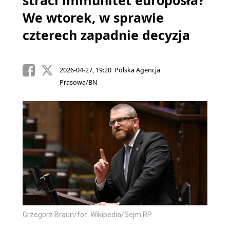
straci immunitet europosła?
We wtorek, w sprawie
czterech zapadnie decyzja
2026-04-27, 19:20 Polska Agencja
Prasowa/BN
Grzegorz Braun/fot. Wikipedia/Sejm RP