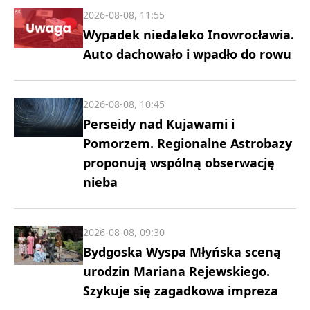
2026-08-08, 11:55
Wypadek niedaleko Inowrocławia.
Auto dachowało i wpadło do rowu
2026-08-08, 10:45
Perseidy nad Kujawami i
Pomorzem. Regionalne Astrobazy
proponują wspólną obserwację
nieba
2026-08-08, 09:30
Bydgoska Wyspa Młyńska sceną
urodzin Mariana Rejewskiego.
Szykuje się zagadkowa impreza