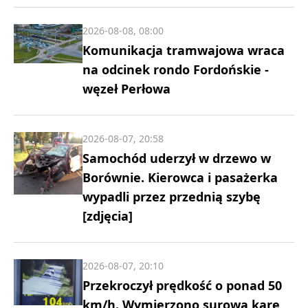
2026-08-08, 08:00
Komunikacja tramwajowa wraca
na odcinek rondo Fordońskie -
węzeł Perłowa
2026-08-07, 20:58
Samochód uderzył w drzewo w
Borównie. Kierowca i pasażerka
wypadli przez przednią szybę
[zdjęcia]
2026-08-07, 20:10
Przekroczył prędkość o ponad 50
km/h. Wymierzono surową karę,