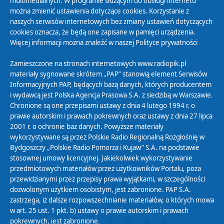
multimedialnych. W programie służącym do obsługi internetu
można zmienić ustawienia dotyczące cookies. Korzystanie z
Polityka Prywatności
naszych serwisów internetowych bez zmiany ustawień dotyczących
Zasady korzystania z Serwisu
cookies oznacza, że będą one zapisane w pamięci urządzenia.
Więcej informacji można znaleźć w naszej
Polityce prywatności
Organizacje Pożytku Publicznego
Cyfryzacja DAB+
Zamieszczone na stronach internetowych www.radiopik.pl
materiały sygnowane skrótem „PAP” stanowią element Serwisów
Polityka ochrony danych osobowych
Informacyjnych PAP, będących bazą danych, których producentem
Abonament
i wydawcą jest Polska Agencja Prasowa S.A. z siedzibą w Warszawie.
Zamówienia publiczne
Chronione są one przepisami ustawy z dnia 4 lutego 1994 r. o
prawie autorskim i prawach pokrewnych oraz ustawy z dnia 27 lipca
2001 r. o ochronie baz danych. Powyższe materiały
Biuletyn Informacji Publicznej
wykorzystywane są przez Polskie Radio Regionalną Rozgłośnię w
Bydgoszczy „Polskie Radio Pomorza i Kujaw” S.A. na podstawie
stosownej umowy licencyjnej. Jakiekolwiek wykorzystywanie
przedmiotowych materiałów przez użytkowników Portalu, poza
przewidzianymi przez przepisy prawa wyjątkami, w szczególności
dozwolonym użytkiem osobistym, jest zabronione. PAP S.A.
zastrzega, iż dalsze rozpowszechnianie materiałów, o których mowa
w art. 25 ust. 1 pkt. b) ustawy o prawie autorskim i prawach
pokrewnych, jest zabronione.