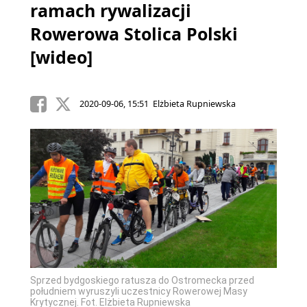
ramach rywalizacji
Rowerowa Stolica Polski
[wideo]
2020-09-06, 15:51 Elżbieta Rupniewska
Sprzed bydgoskiego ratusza do Ostromecka przed
południem wyruszyli uczestnicy Rowerowej Masy
Krytycznej. Fot. Elżbieta Rupniewska