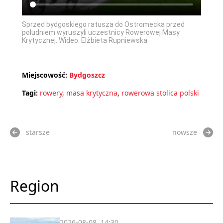
Sprzed bydgoskiego ratusza do Ostromecka przed
południem wyruszyli uczestnicy Rowerowej Masy
Krytycznej. Wideo: Elżbieta Rupniewska
Miejscowość:
Bydgoszcz
Tagi:
rowery
,
masa krytyczna
,
rowerowa stolica polski
starsze
nowsze
Region
2026-08-08, 14:30