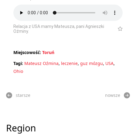
Relacja z USA mamy Mateusza, pani Agnieszki
Oźminy.
Miejscowość:
Toruń
Tagi:
Mateusz Oźmina
,
leczenie
,
guz mózgu
,
USA
,
Ohio
starsze
nowsze
Region