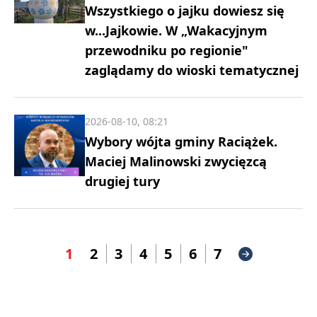
Wszystkiego o jajku dowiesz się
w...Jajkowie. W „Wakacyjnym
przewodniku po regionie"
zaglądamy do wioski tematycznej
2026-08-10, 08:21
Wybory wójta gminy Raciążek.
Maciej Malinowski zwycięzcą
drugiej tury
1
2
3
4
5
6
7