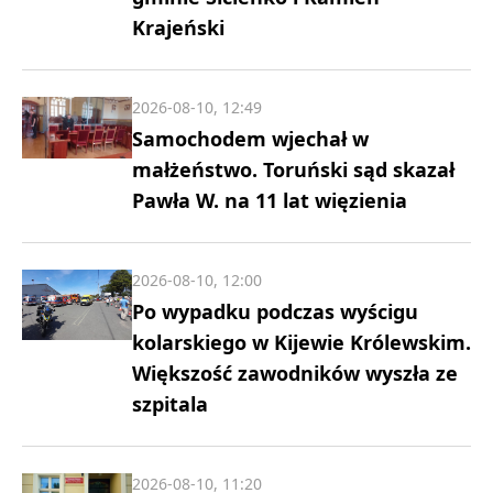
Krajeński
2026-08-10, 12:49
Samochodem wjechał w
małżeństwo. Toruński sąd skazał
Pawła W. na 11 lat więzienia
2026-08-10, 12:00
Po wypadku podczas wyścigu
kolarskiego w Kijewie Królewskim.
Większość zawodników wyszła ze
szpitala
2026-08-10, 11:20