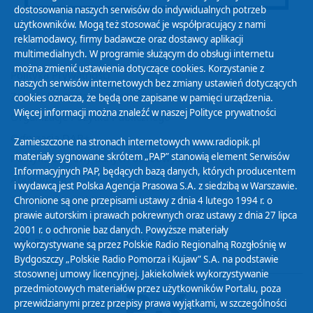
dostosowania naszych serwisów do indywidualnych potrzeb
użytkowników. Mogą też stosować je współpracujący z nami
reklamodawcy, firmy badawcze oraz dostawcy aplikacji
multimedialnych. W programie służącym do obsługi internetu
można zmienić ustawienia dotyczące cookies. Korzystanie z
Polityka Prywatności
naszych serwisów internetowych bez zmiany ustawień dotyczących
Zasady korzystania z Serwisu
cookies oznacza, że będą one zapisane w pamięci urządzenia.
Więcej informacji można znaleźć w naszej
Polityce prywatności
Organizacje Pożytku Publicznego
Cyfryzacja DAB+
Zamieszczone na stronach internetowych www.radiopik.pl
materiały sygnowane skrótem „PAP” stanowią element Serwisów
Polityka ochrony danych osobowych
Informacyjnych PAP, będących bazą danych, których producentem
Abonament
i wydawcą jest Polska Agencja Prasowa S.A. z siedzibą w Warszawie.
Zamówienia publiczne
Chronione są one przepisami ustawy z dnia 4 lutego 1994 r. o
prawie autorskim i prawach pokrewnych oraz ustawy z dnia 27 lipca
2001 r. o ochronie baz danych. Powyższe materiały
Biuletyn Informacji Publicznej
wykorzystywane są przez Polskie Radio Regionalną Rozgłośnię w
Bydgoszczy „Polskie Radio Pomorza i Kujaw” S.A. na podstawie
stosownej umowy licencyjnej. Jakiekolwiek wykorzystywanie
przedmiotowych materiałów przez użytkowników Portalu, poza
przewidzianymi przez przepisy prawa wyjątkami, w szczególności