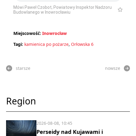
Mówi Paweł Czobot, Powiatowy Inspektor Nadzoru
Budowlanego w Inowrocławiu
Miejscowość:
Inowrocław
Tagi:
kamienica po pożarze
,
Orłowska 6
starsze
nowsze
Region
2026-08-08, 10:45
Perseidy nad Kujawami i