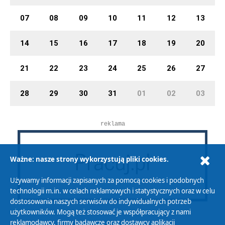
07
08
09
10
11
12
13
14
15
16
17
18
19
20
21
22
23
24
25
26
27
28
29
30
31
01
02
03
reklama
Ważne: nasze strony wykorzystują pliki cookies.
Używamy informacji zapisanych za pomocą cookies i podobnych
technologii m.in. w celach reklamowych i statystycznych oraz w celu
dostosowania naszych serwisów do indywidualnych potrzeb
użytkowników. Mogą też stosować je współpracujący z nami
reklamodawcy, firmy badawcze oraz dostawcy aplikacji