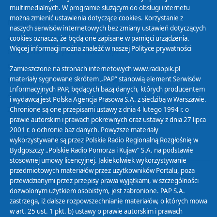
multimedialnych. W programie służącym do obsługi internetu
można zmienić ustawienia dotyczące cookies. Korzystanie z
Polityka Prywatności
naszych serwisów internetowych bez zmiany ustawień dotyczących
Zasady korzystania z Serwisu
cookies oznacza, że będą one zapisane w pamięci urządzenia.
Więcej informacji można znaleźć w naszej
Polityce prywatności
Organizacje Pożytku Publicznego
Cyfryzacja DAB+
Zamieszczone na stronach internetowych www.radiopik.pl
materiały sygnowane skrótem „PAP” stanowią element Serwisów
Polityka ochrony danych osobowych
Informacyjnych PAP, będących bazą danych, których producentem
Abonament
i wydawcą jest Polska Agencja Prasowa S.A. z siedzibą w Warszawie.
Zamówienia publiczne
Chronione są one przepisami ustawy z dnia 4 lutego 1994 r. o
prawie autorskim i prawach pokrewnych oraz ustawy z dnia 27 lipca
2001 r. o ochronie baz danych. Powyższe materiały
Biuletyn Informacji Publicznej
wykorzystywane są przez Polskie Radio Regionalną Rozgłośnię w
Bydgoszczy „Polskie Radio Pomorza i Kujaw” S.A. na podstawie
stosownej umowy licencyjnej. Jakiekolwiek wykorzystywanie
przedmiotowych materiałów przez użytkowników Portalu, poza
przewidzianymi przez przepisy prawa wyjątkami, w szczególności
dozwolonym użytkiem osobistym, jest zabronione. PAP S.A.
zastrzega, iż dalsze rozpowszechnianie materiałów, o których mowa
w art. 25 ust. 1 pkt. b) ustawy o prawie autorskim i prawach