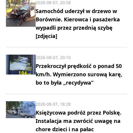
2026-08-07, 20:58
Samochód uderzył w drzewo w
Borównie. Kierowca i pasażerka
wypadli przez przednią szybę
[zdjęcia]
2026-08-07, 20:10
Przekroczył prędkość o ponad 50
km/h. Wymierzono surową karę,
bo to była „recydywa”
2026-08-07, 18:28
Księżycowa podróż przez Polskę.
Instalacja ma zwrócić uwagę na
chore dzieci i na pałac