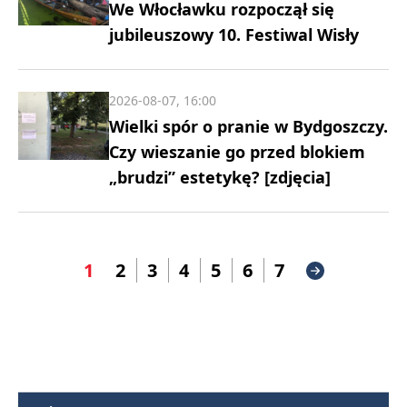
We Włocławku rozpoczął się
jubileuszowy 10. Festiwal Wisły
2026-08-07, 16:00
Wielki spór o pranie w Bydgoszczy.
Czy wieszanie go przed blokiem
„brudzi” estetykę? [zdjęcia]
1
2
3
4
5
6
7