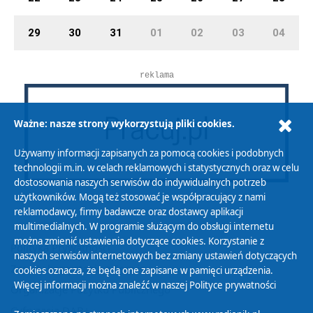
29
30
31
01
02
03
04
reklama
Ważne: nasze strony wykorzystują pliki cookies.
Używamy informacji zapisanych za pomocą cookies i podobnych
technologii m.in. w celach reklamowych i statystycznych oraz w celu
dostosowania naszych serwisów do indywidualnych potrzeb
użytkowników. Mogą też stosować je współpracujący z nami
reklamodawcy, firmy badawcze oraz dostawcy aplikacji
multimedialnych. W programie służącym do obsługi internetu
można zmienić ustawienia dotyczące cookies. Korzystanie z
Polityka Prywatności
naszych serwisów internetowych bez zmiany ustawień dotyczących
Zasady korzystania z Serwisu
cookies oznacza, że będą one zapisane w pamięci urządzenia.
Więcej informacji można znaleźć w naszej
Polityce prywatności
Organizacje Pożytku Publicznego
Cyfryzacja DAB+