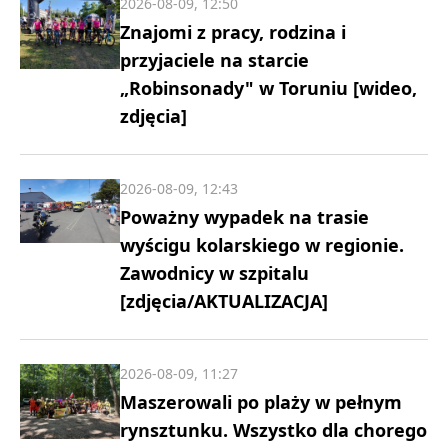
2026-08-09, 12:50
Znajomi z pracy, rodzina i
przyjaciele na starcie
„Robinsonady" w Toruniu [wideo,
zdjęcia]
2026-08-09, 12:43
Poważny wypadek na trasie
wyścigu kolarskiego w regionie.
Zawodnicy w szpitalu
[zdjęcia/AKTUALIZACJA]
2026-08-09, 11:27
Maszerowali po plaży w pełnym
rynsztunku. Wszystko dla chorego