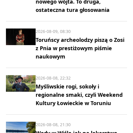
nowego wójta. To druga,
ostateczna tura głosowania
2026-08-09, 08:30
Toruńscy archeolodzy piszą o Zosi
z Pnia w prestiżowym piśmie
naukowym
2026-08-08, 22:32
Myśliwskie rogi, sokoły i
regionalne smaki, czyli Weekend
Kultury Łowieckie w Toruniu
2026-08-08, 21:30
Wody w Wiśle jak na lekarstwo.