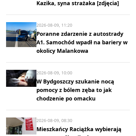
Kazika, syna strażaka [zdjęcia]
2026-08-09, 11:20
Poranne zdarzenie z autostrady
A1. Samochód wpadł na bariery w
okolicy Malankowa
2026-08-09, 10:00
W Bydgoszczy szukanie nocą
pomocy z bólem zęba to jak
chodzenie po omacku
2026-08-09, 08:30
Mieszkańcy Raciążka wybierają