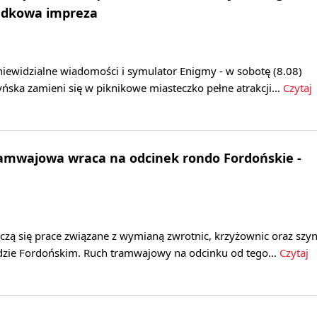
gadkowa impreza
 niewidzialne wiadomości i symulator Enigmy - w sobotę (8.08)
ska zamieni się w piknikowe miasteczko pełne atrakcji…
Czytaj
amwajowa wraca na odcinek rondo Fordońskie -
czą się prace związane z wymianą zwrotnic, krzyżownic oraz szy
ndzie Fordońskim. Ruch tramwajowy na odcinku od tego…
Czytaj