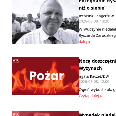
Pożegnanie Rysz
niż o siebie”
Ireneusz Sanger/DW
2026-08-08, 13:30
W Wudzynie niedaleko
Ryszarda Zarudzkieg
dalej »
Nocą doszczętni
Wyżynach
Agata Raczek/DW
2026-08-08, 12:00
Ogień wybuchł ok. go
Czytaj dalej »
Wypadek niedal