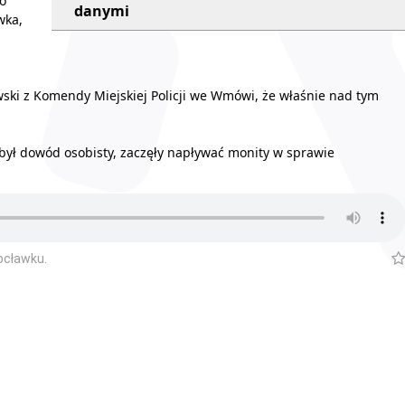
to
danymi
wka,
ski z Komendy Miejskiej Policji we Wmówi, że właśnie nad tym
był dowód osobisty, zaczęły napływać monity w sprawie
ocławku.