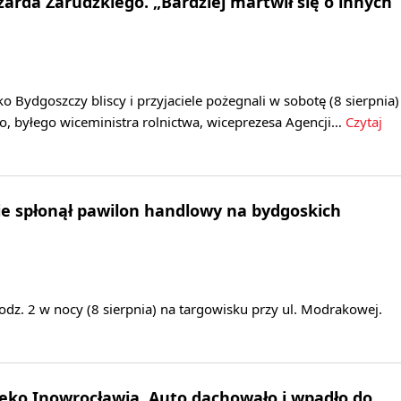
arda Zarudzkiego. „Bardziej martwił się o innych
 Bydgoszczy bliscy i przyjaciele pożegnali w sobotę (8 sierpnia)
o, byłego wiceministra rolnictwa, wiceprezesa Agencji…
Czytaj
e spłonął pawilon handlowy na bydgoskich
dz. 2 w nocy (8 sierpnia) na targowisku przy ul. Modrakowej.
eko Inowrocławia. Auto dachowało i wpadło do