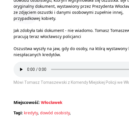
dowodu osobistego, którym legitymowała się oszustka. Był 
oryginalny dokument, wystawiony przez Prezydenta Włocła
ze zdjęciem oszustki i danymi osobowymi zupełnie innej,
przypadkowej kobiety.
Jak zdobyła taki dokument - nie wiadomo. Tomasz Tomaszew
pracują teraz włocławscy policjanci
Oszustwa wyszły na jaw, gdy do osoby, na którą wystawony 
niespłacanych kredytów.
Mówi Tomasz Tomaszewski z Komendy Miejskiej Policji we Wł
Miejscowość:
Włocławek
Tagi:
kredyty
,
dowód osobisty
,