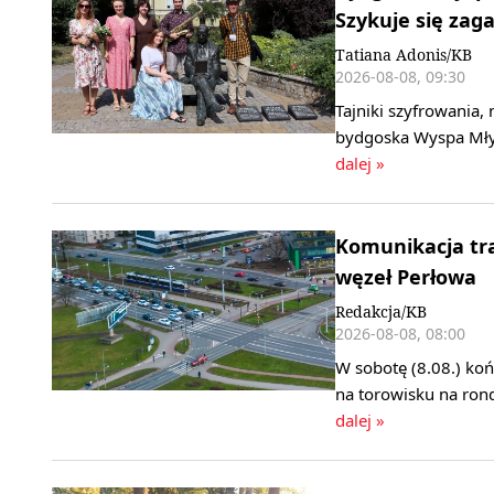
Szykuje się za
Tatiana Adonis/KB
2026-08-08, 09:30
Tajniki szyfrowania,
bydgoska Wyspa Młyń
dalej »
Komunikacja tr
węzeł Perłowa
Redakcja/KB
2026-08-08, 08:00
W sobotę (8.08.) koń
na torowisku na ro
dalej »