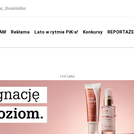
na, Dominika
AM
Reklama
Lato w rytmie PiK-a!
Konkursy
REPORTAŻE
reklama