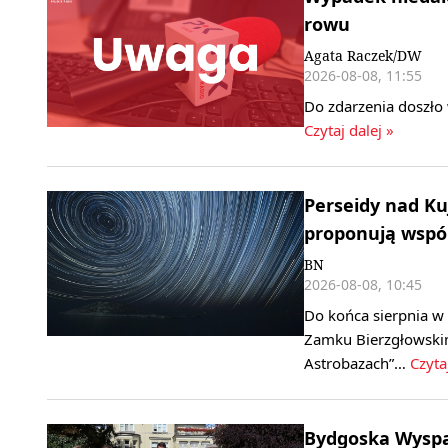
rowu
Agata Raczek/DW
2026-08-08, 11:55
Do zdarzenia doszło 
Czytaj dalej »
Perseidy nad K
proponują wspó
BN
2026-08-08, 10:45
Do końca sierpnia 
Zamku Bierzgłowski
Astrobazach”…
Czyta
Bydgoska Wyspa