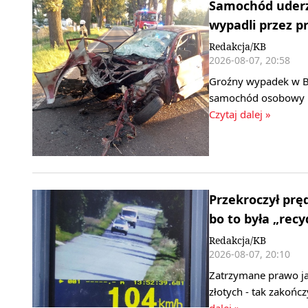
Samochód uderz
wypadli przez pr
Redakcja/KB
2026-08-07, 20:58
Groźny wypadek w B
samochód osobowy ud
Czytaj dalej »
Przekroczył pr
bo to była „rec
Redakcja/KB
2026-08-07, 20:10
Zatrzymane prawo ja
złotych - tak zakończ