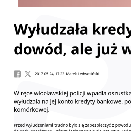
Wyłudzała kredy
dowód, ale już 
2017-05-24, 17:23 Marek Ledwosiński
W ręce włocławskiej policji wpadła oszustka
wyłudzała na jej konto kredyty bankowe, poż
komórkowej.
Przed wyłudzeniami trudno było się zabezpieczyć z powodu