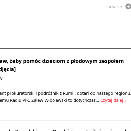
nowsze
pław, żeby pomóc dzieciom z płodowym zespołem
jęcia]
DW
kant prokuratorski i podróżnik z Rumii, dotarł do naszego regionu
kiemu Radiu PiK, Zalew Włocławski to dotychczas…
Czytaj dalej »