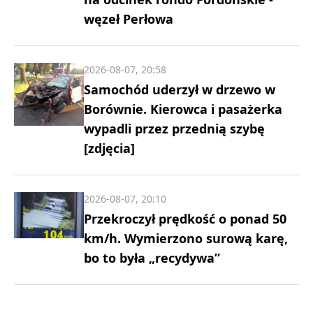
węzeł Perłowa
2026-08-07, 20:58
Samochód uderzył w drzewo w
Borównie. Kierowca i pasażerka
wypadli przez przednią szybę
[zdjęcia]
2026-08-07, 20:10
Przekroczył prędkość o ponad 50
km/h. Wymierzono surową karę,
bo to była „recydywa”