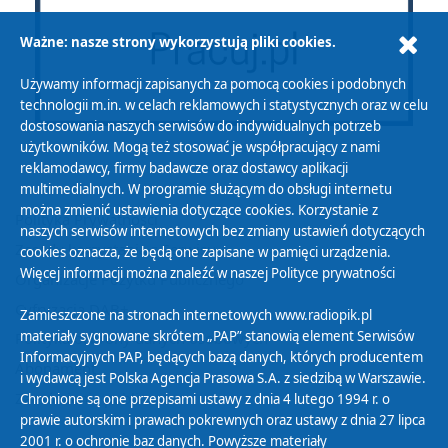
Ważne: nasze strony wykorzystują pliki cookies.
Używamy informacji zapisanych za pomocą cookies i podobnych
technologii m.in. w celach reklamowych i statystycznych oraz w celu
dostosowania naszych serwisów do indywidualnych potrzeb
użytkowników. Mogą też stosować je współpracujący z nami
reklamodawcy, firmy badawcze oraz dostawcy aplikacji
multimedialnych. W programie służącym do obsługi internetu
można zmienić ustawienia dotyczące cookies. Korzystanie z
Polityka Prywatności
naszych serwisów internetowych bez zmiany ustawień dotyczących
Zasady korzystania z Serwisu
cookies oznacza, że będą one zapisane w pamięci urządzenia.
Więcej informacji można znaleźć w naszej
Polityce prywatności
Organizacje Pożytku Publicznego
Cyfryzacja DAB+
Zamieszczone na stronach internetowych www.radiopik.pl
materiały sygnowane skrótem „PAP” stanowią element Serwisów
Polityka ochrony danych osobowych
Informacyjnych PAP, będących bazą danych, których producentem
Abonament
i wydawcą jest Polska Agencja Prasowa S.A. z siedzibą w Warszawie.
Zamówienia publiczne
Chronione są one przepisami ustawy z dnia 4 lutego 1994 r. o
prawie autorskim i prawach pokrewnych oraz ustawy z dnia 27 lipca
2001 r. o ochronie baz danych. Powyższe materiały