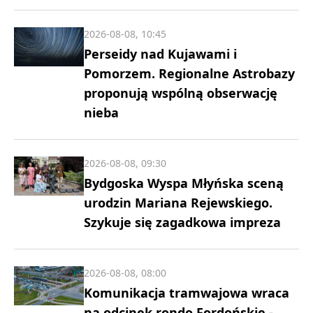
2026-08-08, 10:45
Perseidy nad Kujawami i
Pomorzem. Regionalne Astrobazy
proponują wspólną obserwację
nieba
2026-08-08, 09:30
Bydgoska Wyspa Młyńska sceną
urodzin Mariana Rejewskiego.
Szykuje się zagadkowa impreza
2026-08-08, 08:00
Komunikacja tramwajowa wraca
na odcinek rondo Fordońskie -