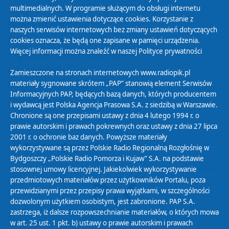
multimedialnych. W programie służącym do obsługi internetu
można zmienić ustawienia dotyczące cookies. Korzystanie z
Polityka Prywatności
naszych serwisów internetowych bez zmiany ustawień dotyczących
Zasady korzystania z Serwisu
cookies oznacza, że będą one zapisane w pamięci urządzenia.
Więcej informacji można znaleźć w naszej
Polityce prywatności
Organizacje Pożytku Publicznego
Cyfryzacja DAB+
Zamieszczone na stronach internetowych www.radiopik.pl
materiały sygnowane skrótem „PAP” stanowią element Serwisów
Polityka ochrony danych osobowych
Informacyjnych PAP, będących bazą danych, których producentem
Abonament
i wydawcą jest Polska Agencja Prasowa S.A. z siedzibą w Warszawie.
Zamówienia publiczne
Chronione są one przepisami ustawy z dnia 4 lutego 1994 r. o
prawie autorskim i prawach pokrewnych oraz ustawy z dnia 27 lipca
2001 r. o ochronie baz danych. Powyższe materiały
Biuletyn Informacji Publicznej
wykorzystywane są przez Polskie Radio Regionalną Rozgłośnię w
Bydgoszczy „Polskie Radio Pomorza i Kujaw” S.A. na podstawie
stosownej umowy licencyjnej. Jakiekolwiek wykorzystywanie
przedmiotowych materiałów przez użytkowników Portalu, poza
przewidzianymi przez przepisy prawa wyjątkami, w szczególności
dozwolonym użytkiem osobistym, jest zabronione. PAP S.A.
zastrzega, iż dalsze rozpowszechnianie materiałów, o których mowa
w art. 25 ust. 1 pkt. b) ustawy o prawie autorskim i prawach