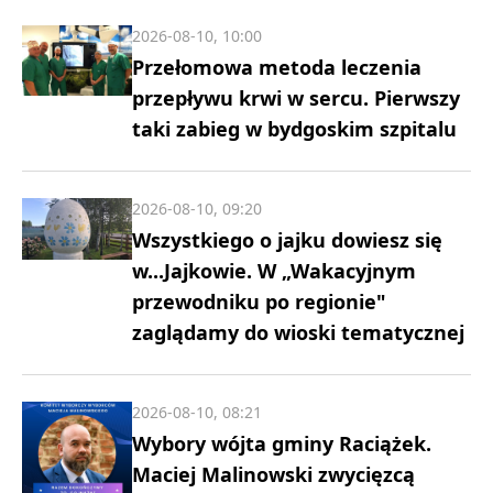
2026-08-10, 10:00
Przełomowa metoda leczenia
przepływu krwi w sercu. Pierwszy
taki zabieg w bydgoskim szpitalu
2026-08-10, 09:20
Wszystkiego o jajku dowiesz się
w...Jajkowie. W „Wakacyjnym
przewodniku po regionie"
zaglądamy do wioski tematycznej
2026-08-10, 08:21
Wybory wójta gminy Raciążek.
Maciej Malinowski zwycięzcą