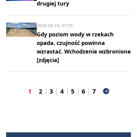
drugiej tury
2026-08-10, 07:55
Gdy poziom wody w rzekach
opada, czujność powinna
wzrastać. Wchodzenie wzbronione
[zdjęcia]
1
2
3
4
5
6
7