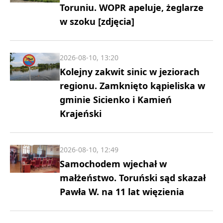
Toruniu. WOPR apeluje, żeglarze
w szoku [zdjęcia]
2026-08-10, 13:20
Kolejny zakwit sinic w jeziorach
regionu. Zamknięto kąpieliska w
gminie Sicienko i Kamień
Krajeński
2026-08-10, 12:49
Samochodem wjechał w
małżeństwo. Toruński sąd skazał
Pawła W. na 11 lat więzienia