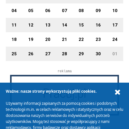
04
05
06
07
08
09
10
11
12
13
14
15
16
17
18
19
20
21
22
23
24
25
26
27
28
29
30
01
reklama
Ważne: nasze strony wykorzystują pliki cookies.
Używamy informacji zapisanych za pomocą cookies i podobnych
technologii m.in. w celach reklamowych i statystycznych oraz w celu
dostosowania naszych serwisów do indywidualnych potrzeb
użytkowników. Mogą też stosować je współpracujący z nami
reklamodawcy, firmy badawcze oraz dostawcy aplikacji