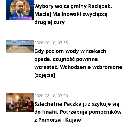
Wybory wójta gminy Raciążek.
Maciej Malinowski zwycięzcą
drugiej tury
2026-08-10, 07:55
Gdy poziom wody w rzekach
opada, czujność powinna
wzrastać. Wchodzenie wzbronione
[zdjęcia]
2026-08-10, 07:00
Szlachetna Paczka już szykuje się
do finału. Potrzebuje pomocników
z Pomorza i Kujaw