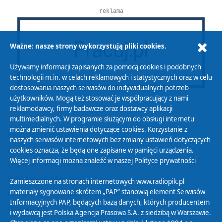
reklama
Ważne: nasze strony wykorzystują pliki cookies.
Używamy informacji zapisanych za pomocą cookies i podobnych
technologii m.in. w celach reklamowych i statystycznych oraz w celu
dostosowania naszych serwisów do indywidualnych potrzeb
użytkowników. Mogą też stosować je współpracujący z nami
reklamodawcy, firmy badawcze oraz dostawcy aplikacji
multimedialnych. W programie służącym do obsługi internetu
można zmienić ustawienia dotyczące cookies. Korzystanie z
Polityka Prywatności
naszych serwisów internetowych bez zmiany ustawień dotyczących
Zasady korzystania z Serwisu
cookies oznacza, że będą one zapisane w pamięci urządzenia.
Więcej informacji można znaleźć w naszej
Polityce prywatności
Organizacje Pożytku Publicznego
Cyfryzacja DAB+
Zamieszczone na stronach internetowych www.radiopik.pl
materiały sygnowane skrótem „PAP” stanowią element Serwisów
Polityka ochrony danych osobowych
Informacyjnych PAP, będących bazą danych, których producentem
Abonament
i wydawcą jest Polska Agencja Prasowa S.A. z siedzibą w Warszawie.