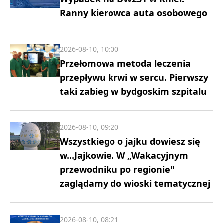
Ranny kierowca auta osobowego
2026-08-10, 10:00
Przełomowa metoda leczenia
przepływu krwi w sercu. Pierwszy
taki zabieg w bydgoskim szpitalu
2026-08-10, 09:20
Wszystkiego o jajku dowiesz się
w...Jajkowie. W „Wakacyjnym
przewodniku po regionie"
zaglądamy do wioski tematycznej
2026-08-10, 08:21