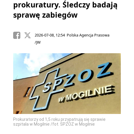
prokuratury. Śledczy badają
sprawę zabiegów
2026-07-08, 12:54 Polska Agencja Prasowa
/JW
Prokuratorzy od 1,5 roku przypatrują się sprawie
szpitala w Mogilnie /fot. SPZOZ w Mogilnie