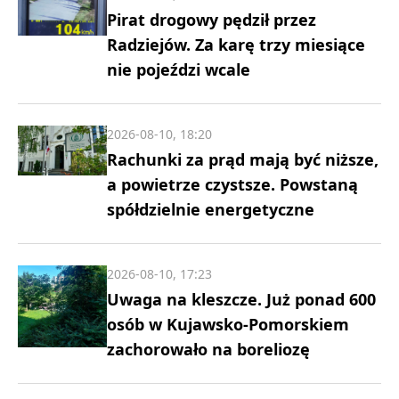
Pirat drogowy pędził przez
Radziejów. Za karę trzy miesiące
nie pojeździ wcale
2026-08-10, 18:20
Rachunki za prąd mają być niższe,
a powietrze czystsze. Powstaną
spółdzielnie energetyczne
2026-08-10, 17:23
Uwaga na kleszcze. Już ponad 600
osób w Kujawsko-Pomorskiem
zachorowało na boreliozę