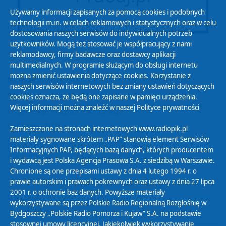
Używamy informacji zapisanych za pomocą cookies i podobnych
technologii m.in. w celach reklamowych i statystycznych oraz w celu
dostosowania naszych serwisów do indywidualnych potrzeb
użytkowników. Mogą też stosować je współpracujący z nami
reklamodawcy, firmy badawcze oraz dostawcy aplikacji
multimedialnych. W programie służącym do obsługi internetu
można zmienić ustawienia dotyczące cookies. Korzystanie z
Polityka Prywatności
naszych serwisów internetowych bez zmiany ustawień dotyczących
Zasady korzystania z Serwisu
cookies oznacza, że będą one zapisane w pamięci urządzenia.
Więcej informacji można znaleźć w naszej
Polityce prywatności
Organizacje Pożytku Publicznego
Cyfryzacja DAB+
Zamieszczone na stronach internetowych www.radiopik.pl
materiały sygnowane skrótem „PAP” stanowią element Serwisów
Polityka ochrony danych osobowych
Informacyjnych PAP, będących bazą danych, których producentem
Abonament
i wydawcą jest Polska Agencja Prasowa S.A. z siedzibą w Warszawie.
Zamówienia publiczne
Chronione są one przepisami ustawy z dnia 4 lutego 1994 r. o
prawie autorskim i prawach pokrewnych oraz ustawy z dnia 27 lipca
2001 r. o ochronie baz danych. Powyższe materiały
Biuletyn Informacji Publicznej
wykorzystywane są przez Polskie Radio Regionalną Rozgłośnię w
Bydgoszczy „Polskie Radio Pomorza i Kujaw” S.A. na podstawie
stosownej umowy licencyjnej. Jakiekolwiek wykorzystywanie