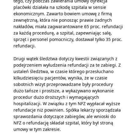
tego, czy podczas zawierania umowy dyrekcja
placówki działała na szkodę szpitala w sensie
ekonomicznym. Zawarto bowiem umowę z firmą
zewnętrzną, która nie ponosząc prawie żadnych
nakładów, miała zagwarantowane 65 proc. refundacji
za każdą procedurę, a szpital, zapewniając salę,
sprzęt i personel pomocniczy, dostawał tylko 35 proc.
refundacji.
Drugi wątek śledztwa dotyczy kwestii związanych z
podejrzeniem wyłudzenia refundacji za te zabiegi. Z
ustaleń śledztwa, w czasie którego przesłuchano
kilkudziesięciu pacjentów, wynika, że w czasie
sobotnich wizyt przeprowadzane były procedury
dużo tańsze i prostsze, a wykazywano wykonanie
procedur dużo droższych i wymagających
hospitalizacji. W związku z tym NFZ wypłacał wyższe
refundacje niż powinien. Spółka lekarzy sporządzała
sprawozdania dotyczące zabiegów, ale wnioski do
NFZ o refundację składał szpital, który był stroną
umowy w tym zakresie.