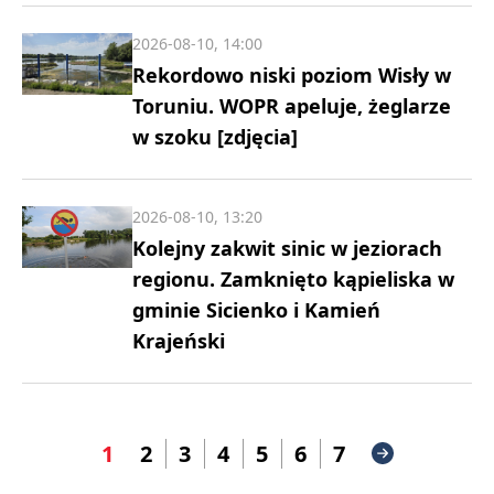
2026-08-10, 14:00
Rekordowo niski poziom Wisły w
Toruniu. WOPR apeluje, żeglarze
w szoku [zdjęcia]
2026-08-10, 13:20
Kolejny zakwit sinic w jeziorach
regionu. Zamknięto kąpieliska w
gminie Sicienko i Kamień
Krajeński
1
2
3
4
5
6
7