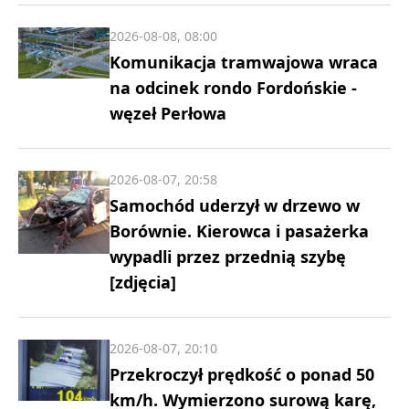
2026-08-08, 08:00
Komunikacja tramwajowa wraca
na odcinek rondo Fordońskie -
węzeł Perłowa
2026-08-07, 20:58
Samochód uderzył w drzewo w
Borównie. Kierowca i pasażerka
wypadli przez przednią szybę
[zdjęcia]
2026-08-07, 20:10
Przekroczył prędkość o ponad 50
km/h. Wymierzono surową karę,