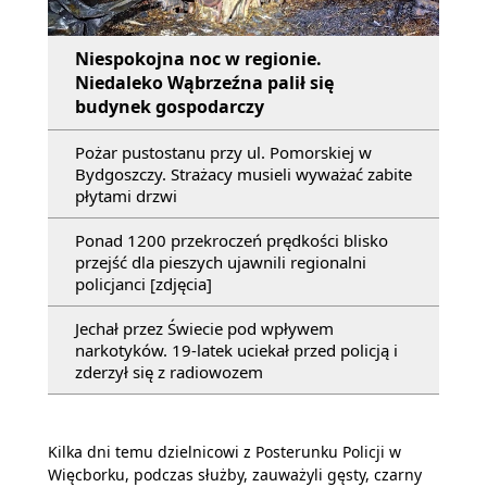
Niespokojna noc w regionie.
Niedaleko Wąbrzeźna palił się
budynek gospodarczy
Pożar pustostanu przy ul. Pomorskiej w
Bydgoszczy. Strażacy musieli wyważać zabite
płytami drzwi
Ponad 1200 przekroczeń prędkości blisko
przejść dla pieszych ujawnili regionalni
policjanci [zdjęcia]
Jechał przez Świecie pod wpływem
narkotyków. 19-latek uciekał przed policją i
zderzył się z radiowozem
Kilka dni temu dzielnicowi z Posterunku Policji w
Więcborku, podczas służby, zauważyli gęsty, czarny