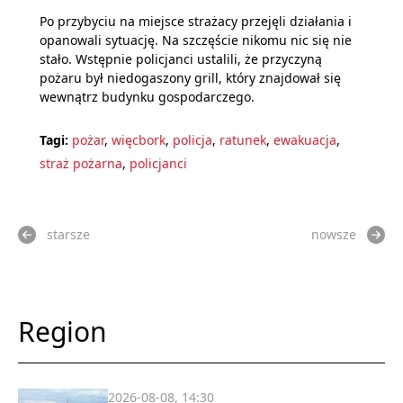
Po przybyciu na miejsce strażacy przejęli działania i
opanowali sytuację. Na szczęście nikomu nic się nie
stało. Wstępnie policjanci ustalili, że przyczyną
pożaru był niedogaszony grill, który znajdował się
wewnątrz budynku gospodarczego.
Tagi:
pożar
,
więcbork
,
policja
,
ratunek
,
ewakuacja
,
straż pożarna
,
policjanci
starsze
nowsze
Region
2026-08-08, 14:30