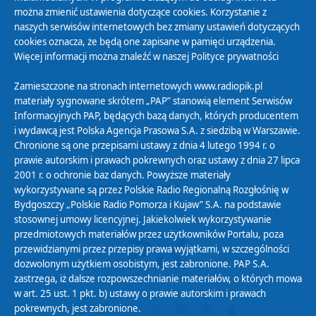
można zmienić ustawienia dotyczące cookies. Korzystanie z
Polityka Prywatności
naszych serwisów internetowych bez zmiany ustawień dotyczących
Zasady korzystania z Serwisu
cookies oznacza, że będą one zapisane w pamięci urządzenia.
Więcej informacji można znaleźć w naszej
Polityce prywatności
Organizacje Pożytku Publicznego
Cyfryzacja DAB+
Zamieszczone na stronach internetowych www.radiopik.pl
materiały sygnowane skrótem „PAP” stanowią element Serwisów
Polityka ochrony danych osobowych
Informacyjnych PAP, będących bazą danych, których producentem
Abonament
i wydawcą jest Polska Agencja Prasowa S.A. z siedzibą w Warszawie.
Zamówienia publiczne
Chronione są one przepisami ustawy z dnia 4 lutego 1994 r. o
prawie autorskim i prawach pokrewnych oraz ustawy z dnia 27 lipca
2001 r. o ochronie baz danych. Powyższe materiały
Biuletyn Informacji Publicznej
wykorzystywane są przez Polskie Radio Regionalną Rozgłośnię w
Bydgoszczy „Polskie Radio Pomorza i Kujaw” S.A. na podstawie
stosownej umowy licencyjnej. Jakiekolwiek wykorzystywanie
przedmiotowych materiałów przez użytkowników Portalu, poza
przewidzianymi przez przepisy prawa wyjątkami, w szczególności
dozwolonym użytkiem osobistym, jest zabronione. PAP S.A.
zastrzega, iż dalsze rozpowszechnianie materiałów, o których mowa
w art. 25 ust. 1 pkt. b) ustawy o prawie autorskim i prawach
pokrewnych, jest zabronione.