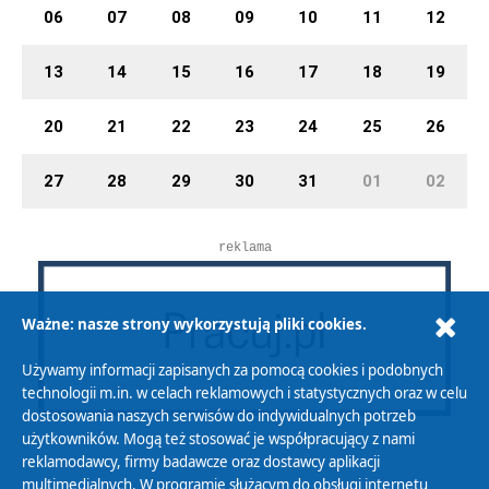
06
07
08
09
10
11
12
13
14
15
16
17
18
19
20
21
22
23
24
25
26
27
28
29
30
31
01
02
reklama
Ważne: nasze strony wykorzystują pliki cookies.
Używamy informacji zapisanych za pomocą cookies i podobnych
technologii m.in. w celach reklamowych i statystycznych oraz w celu
dostosowania naszych serwisów do indywidualnych potrzeb
użytkowników. Mogą też stosować je współpracujący z nami
reklamodawcy, firmy badawcze oraz dostawcy aplikacji
multimedialnych. W programie służącym do obsługi internetu