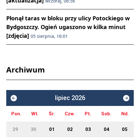
[aktualizacja]
wczoraj, 06:56
Płonął taras w bloku przy ulicy Potockiego w
Bydgoszczy. Ogień ugaszono w kilka minut
[zdjęcia]
05 sierpnia, 16:01
Archiwum
lipiec 2026
Pon.
Wt.
Śr.
Czw.
Pt.
Sob.
Nd.
29
30
01
02
03
04
05