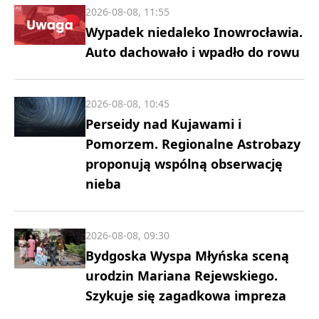
2026-08-08, 11:55
Wypadek niedaleko Inowrocławia.
Auto dachowało i wpadło do rowu
2026-08-08, 10:45
Perseidy nad Kujawami i
Pomorzem. Regionalne Astrobazy
proponują wspólną obserwację
nieba
2026-08-08, 09:30
Bydgoska Wyspa Młyńska sceną
urodzin Mariana Rejewskiego.
Szykuje się zagadkowa impreza