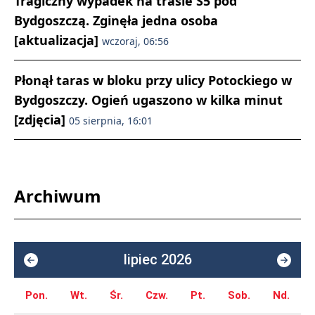
Tragiczny wypadek na trasie S5 pod
Bydgoszczą. Zginęła jedna osoba
[aktualizacja]
wczoraj, 06:56
Płonął taras w bloku przy ulicy Potockiego w
Bydgoszczy. Ogień ugaszono w kilka minut
[zdjęcia]
05 sierpnia, 16:01
Archiwum
lipiec 2026
Pon.
Wt.
Śr.
Czw.
Pt.
Sob.
Nd.