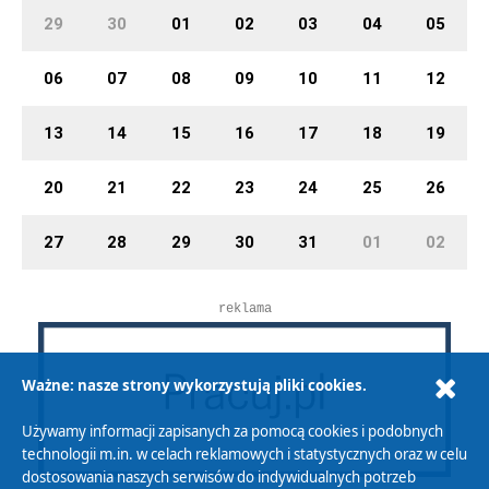
29
30
01
02
03
04
05
06
07
08
09
10
11
12
13
14
15
16
17
18
19
20
21
22
23
24
25
26
27
28
29
30
31
01
02
reklama
Ważne: nasze strony wykorzystują pliki cookies.
Używamy informacji zapisanych za pomocą cookies i podobnych
technologii m.in. w celach reklamowych i statystycznych oraz w celu
dostosowania naszych serwisów do indywidualnych potrzeb