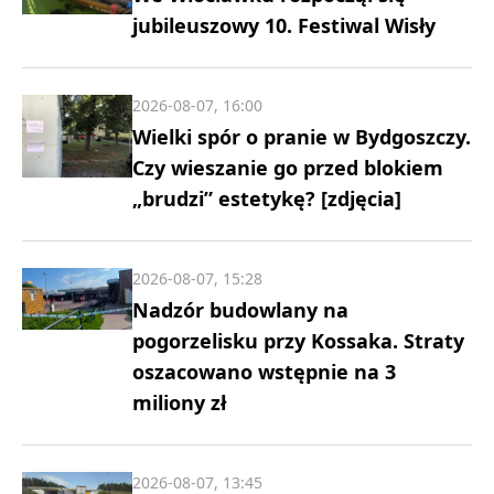
jubileuszowy 10. Festiwal Wisły
2026-08-07, 16:00
Wielki spór o pranie w Bydgoszczy.
Czy wieszanie go przed blokiem
„brudzi” estetykę? [zdjęcia]
2026-08-07, 15:28
Nadzór budowlany na
pogorzelisku przy Kossaka. Straty
oszacowano wstępnie na 3
miliony zł
2026-08-07, 13:45