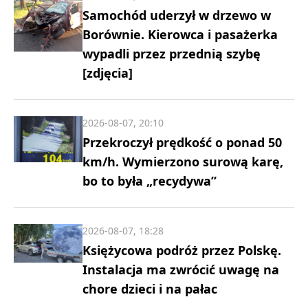
Samochód uderzył w drzewo w
Borównie. Kierowca i pasażerka
wypadli przez przednią szybę
[zdjęcia]
2026-08-07, 20:10
Przekroczył prędkość o ponad 50
km/h. Wymierzono surową karę,
bo to była „recydywa”
2026-08-07, 18:28
Księżycowa podróż przez Polskę.
Instalacja ma zwrócić uwagę na
chore dzieci i na pałac