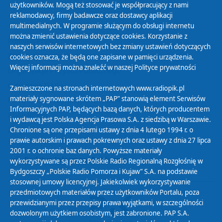
użytkowników. Mogą też stosować je współpracujący z nami
reklamodawcy, firmy badawcze oraz dostawcy aplikacji
multimedialnych. W programie służącym do obsługi internetu
można zmienić ustawienia dotyczące cookies. Korzystanie z
Polityka Prywatności
naszych serwisów internetowych bez zmiany ustawień dotyczących
Zasady korzystania z Serwisu
cookies oznacza, że będą one zapisane w pamięci urządzenia.
Więcej informacji można znaleźć w naszej
Polityce prywatności
Organizacje Pożytku Publicznego
Cyfryzacja DAB+
Zamieszczone na stronach internetowych www.radiopik.pl
materiały sygnowane skrótem „PAP” stanowią element Serwisów
Polityka ochrony danych osobowych
Informacyjnych PAP, będących bazą danych, których producentem
Abonament
i wydawcą jest Polska Agencja Prasowa S.A. z siedzibą w Warszawie.
Zamówienia publiczne
Chronione są one przepisami ustawy z dnia 4 lutego 1994 r. o
prawie autorskim i prawach pokrewnych oraz ustawy z dnia 27 lipca
2001 r. o ochronie baz danych. Powyższe materiały
Biuletyn Informacji Publicznej
wykorzystywane są przez Polskie Radio Regionalną Rozgłośnię w
Bydgoszczy „Polskie Radio Pomorza i Kujaw” S.A. na podstawie
stosownej umowy licencyjnej. Jakiekolwiek wykorzystywanie
przedmiotowych materiałów przez użytkowników Portalu, poza
przewidzianymi przez przepisy prawa wyjątkami, w szczególności
dozwolonym użytkiem osobistym, jest zabronione. PAP S.A.