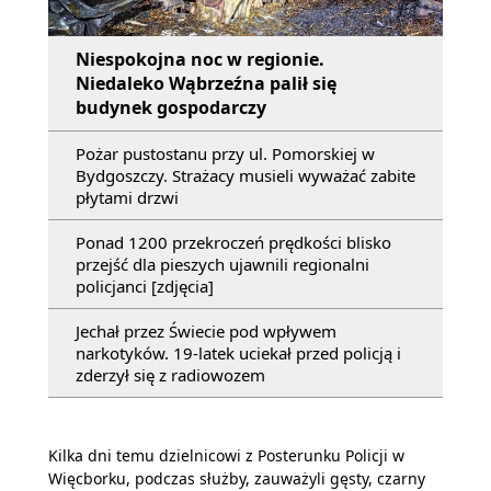
Niespokojna noc w regionie.
Niedaleko Wąbrzeźna palił się
budynek gospodarczy
Pożar pustostanu przy ul. Pomorskiej w
Bydgoszczy. Strażacy musieli wyważać zabite
płytami drzwi
Ponad 1200 przekroczeń prędkości blisko
przejść dla pieszych ujawnili regionalni
policjanci [zdjęcia]
Jechał przez Świecie pod wpływem
narkotyków. 19-latek uciekał przed policją i
zderzył się z radiowozem
Kilka dni temu dzielnicowi z Posterunku Policji w
Więcborku, podczas służby, zauważyli gęsty, czarny