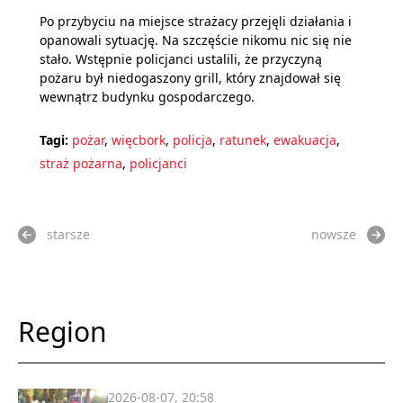
Po przybyciu na miejsce strażacy przejęli działania i
opanowali sytuację. Na szczęście nikomu nic się nie
stało. Wstępnie policjanci ustalili, że przyczyną
pożaru był niedogaszony grill, który znajdował się
wewnątrz budynku gospodarczego.
Tagi:
pożar
,
więcbork
,
policja
,
ratunek
,
ewakuacja
,
straż pożarna
,
policjanci
starsze
nowsze
Region
2026-08-07, 20:58