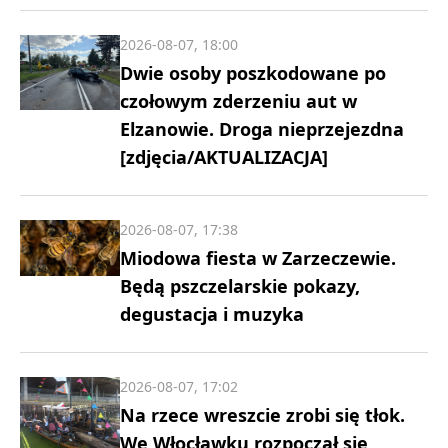
2026-08-07, 18:00
Dwie osoby poszkodowane po
czołowym zderzeniu aut w
Elzanowie. Droga nieprzejezdna
[zdjęcia/AKTUALIZACJA]
2026-08-07, 17:38
Miodowa fiesta w Zarzeczewie.
Będą pszczelarskie pokazy,
degustacja i muzyka
2026-08-07, 17:02
Na rzece wreszcie zrobi się tłok.
We Włocławku rozpoczął się