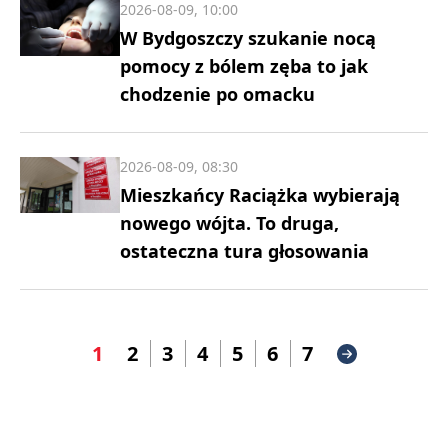
2026-08-09, 10:00
W Bydgoszczy szukanie nocą
pomocy z bólem zęba to jak
chodzenie po omacku
2026-08-09, 08:30
Mieszkańcy Raciążka wybierają
nowego wójta. To druga,
ostateczna tura głosowania
1
2
3
4
5
6
7