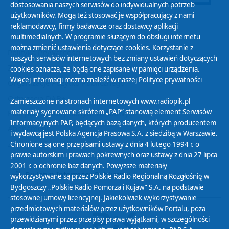
dostosowania naszych serwisów do indywidualnych potrzeb
użytkowników. Mogą też stosować je współpracujący z nami
reklamodawcy, firmy badawcze oraz dostawcy aplikacji
multimedialnych. W programie służącym do obsługi internetu
można zmienić ustawienia dotyczące cookies. Korzystanie z
Polityka Prywatności
naszych serwisów internetowych bez zmiany ustawień dotyczących
Zasady korzystania z Serwisu
cookies oznacza, że będą one zapisane w pamięci urządzenia.
Więcej informacji można znaleźć w naszej
Polityce prywatności
Organizacje Pożytku Publicznego
Cyfryzacja DAB+
Zamieszczone na stronach internetowych www.radiopik.pl
materiały sygnowane skrótem „PAP” stanowią element Serwisów
Polityka ochrony danych osobowych
Informacyjnych PAP, będących bazą danych, których producentem
Abonament
i wydawcą jest Polska Agencja Prasowa S.A. z siedzibą w Warszawie.
Zamówienia publiczne
Chronione są one przepisami ustawy z dnia 4 lutego 1994 r. o
prawie autorskim i prawach pokrewnych oraz ustawy z dnia 27 lipca
2001 r. o ochronie baz danych. Powyższe materiały
Biuletyn Informacji Publicznej
wykorzystywane są przez Polskie Radio Regionalną Rozgłośnię w
Bydgoszczy „Polskie Radio Pomorza i Kujaw” S.A. na podstawie
stosownej umowy licencyjnej. Jakiekolwiek wykorzystywanie
przedmiotowych materiałów przez użytkowników Portalu, poza
przewidzianymi przez przepisy prawa wyjątkami, w szczególności